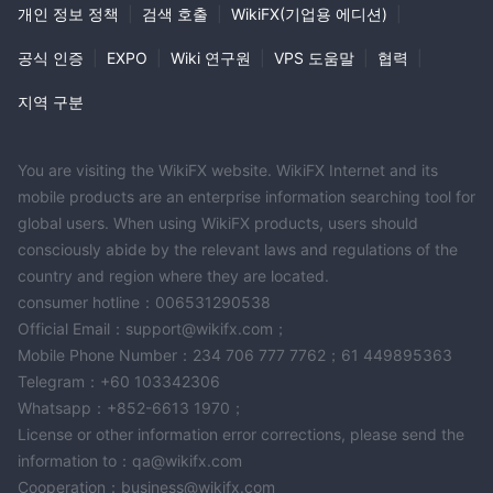
개인 정보 정책
|
검색 호출
|
WikiFX(기업용 에디션)
|
공식 인증
|
EXPO
|
Wiki 연구원
|
VPS 도움말
|
협력
|
지역 구분
You are visiting the WikiFX website. WikiFX Internet and its
mobile products are an enterprise information searching tool for
global users. When using WikiFX products, users should
consciously abide by the relevant laws and regulations of the
country and region where they are located.
consumer hotline：006531290538
Official Email：support@wikifx.com；
Mobile Phone Number：234 706 777 7762；61 449895363
Telegram：+60 103342306
Whatsapp：+852-6613 1970；
License or other information error corrections, please send the
information to：qa@wikifx.com
Cooperation：business@wikifx.com