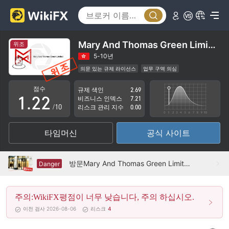
Mary And Thomas Green Limited
위조
0
0
5-10년
의문 있는 규제 라이선스
업무 구역 의심
0
1
1
사칭 영국 규제
잠재적 위험성이 높음
점수
규제 색인
2.69
1
.
2
2
비즈니스 인덱스
7.21
/10
리스크 관리 지수
0.00
2
3
3
타임머신
공식 사이트
3
4
4
4
5
5
방문Mary And Thomas Green Limited 영국 -- 사무실 찾기
Danger
5
6
6
주의:WikiFX평점이 너무 낮습니다, 주의 하십시오.
6
7
7
이전 검사 2026-08-06
리스크
4
7
8
8