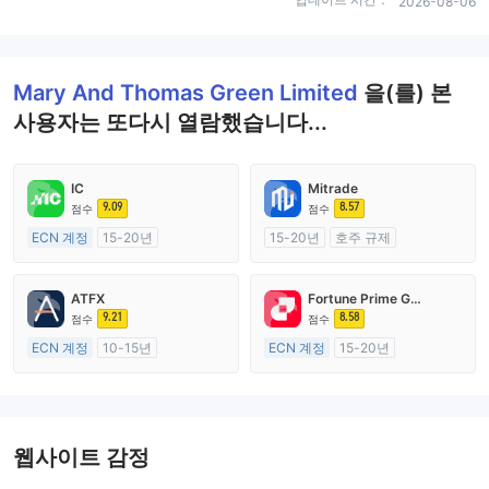
2026-08-06
Mary And Thomas Green Limited
을(를) 본
사용자는 또다시 열람했습니다...
IC
Mitrade
9.09
8.57
점수
점수
ECN 계정
15-20년
15-20년
호주 규제
호주 규제
외환 거래 라이선스 (MM)
외환 거래 라이선스 (MM)
자체 연구개발
ATFX
Fortune Prime Global
마스터 레이블 MT4
9.21
8.58
점수
점수
ECN 계정
10-15년
ECN 계정
15-20년
호주 규제
호주 규제
외환 거래 라이선스 (MM)
외환 거래 라이선스 (MM)
마스터 레이블 MT4
마스터 레이블 MT4
웹사이트 감정