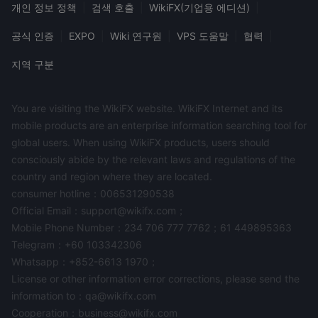
개인 정보 정책
|
검색 호출
|
WikiFX(기업용 에디션)
|
공식 인증
|
EXPO
|
Wiki 연구원
|
VPS 도움말
|
협력
|
지역 구분
You are visiting the WikiFX website. WikiFX Internet and its
mobile products are an enterprise information searching tool for
global users. When using WikiFX products, users should
consciously abide by the relevant laws and regulations of the
country and region where they are located.
consumer hotline：006531290538
Official Email：support@wikifx.com；
Mobile Phone Number：234 706 777 7762；61 449895363
Telegram：+60 103342306
Whatsapp：+852-6613 1970；
License or other information error corrections, please send the
information to：qa@wikifx.com
Cooperation：business@wikifx.com