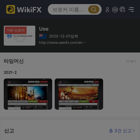
Uee
가짜 브로커
2020-12-01입력
http://www.ueexfx.com/en
타임머신
더 보기
2021-2
신고
총 3건 신고