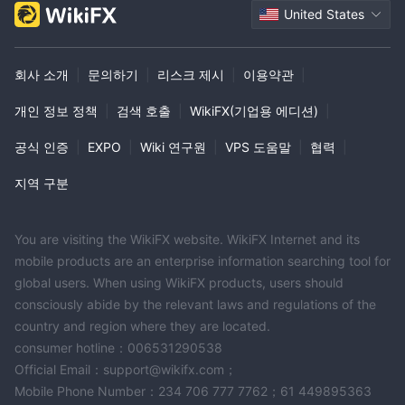
United States
회사 소개
|
문의하기
|
리스크 제시
|
이용약관
|
개인 정보 정책
|
검색 호출
|
WikiFX(기업용 에디션)
|
공식 인증
|
EXPO
|
Wiki 연구원
|
VPS 도움말
|
협력
|
지역 구분
You are visiting the WikiFX website. WikiFX Internet and its
mobile products are an enterprise information searching tool for
global users. When using WikiFX products, users should
consciously abide by the relevant laws and regulations of the
country and region where they are located.
consumer hotline：006531290538
Official Email：support@wikifx.com；
Mobile Phone Number：234 706 777 7762；61 449895363