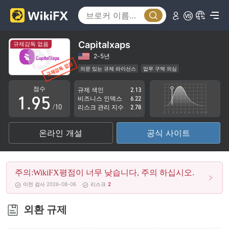
4
0
5
1
6
2
Capitalxaps
규제감독 없음
7
3
2-5년
의문 있는 규제 라이선스
업무 구역 의심
0
8
4
잠재적 위험성이 높음
점수
규제 색인
2.13
1
.
9
5
비즈니스 인덱스
6.22
/10
리스크 관리 지수
2.78
2
6
온라인 개설
공식 사이트
3
7
4
8
주의:WikiFX평점이 너무 낮습니다, 주의 하십시오.
5
9
이전 검사 2026-08-06
리스크
2
6
외환 규제
7