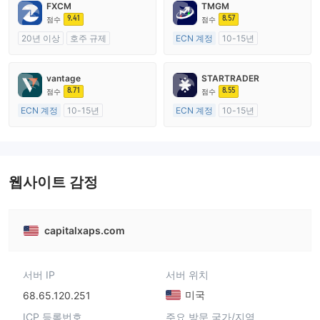
FXCM
TMGM
9.41
8.57
점수
점수
20년 이상
호주 규제
ECN 계정
10-15년
외환 거래 라이선스 (MM)
호주 규제
마스터 레이블 MT4
외환 거래 라이선스 (MM)
vantage
STARTRADER
마스터 레이블 MT4
8.71
8.55
점수
점수
ECN 계정
10-15년
ECN 계정
10-15년
호주 규제
호주 규제
외환 거래 라이선스 (MM)
외환 거래 라이선스 (MM)
마스터 레이블 MT4
마스터 레이블 MT4
웹사이트 감정
capitalxaps.com
서버 IP
서버 위치
미국
68.65.120.251
ICP 등록번호
주요 방문 국가/지역