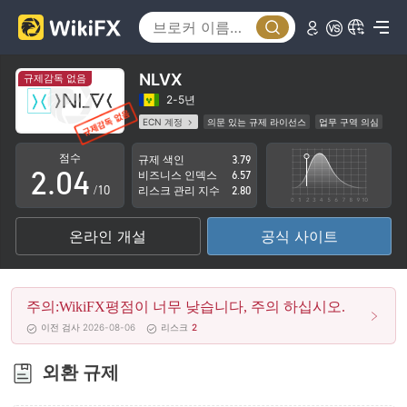
0
1
NLVX
규제감독 없음
0
2
2-5년
ECN 계정
의문 있는 규제 라이선스
업무 구역 의심
1
3
잠재적 위험성이 높음
점수
규제 색인
3.79
2
.
0
4
비즈니스 인덱스
6.57
/10
리스크 관리 지수
2.80
3
1
5
온라인 개설
공식 사이트
4
2
6
5
3
7
주의:WikiFX평점이 너무 낮습니다, 주의 하십시오.
6
4
8
이전 검사 2026-08-06
리스크
2
7
5
9
외환 규제
8
6