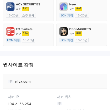
ACY SECURITIES
Neex
8.62
8.63
점수
점수
15-20년
호주 규제
ECN 계정
15-20년
외환 거래 라이선스 (MM)
호주 규제
마스터 레이블 MT4
외환 거래 라이선스 (MM)
EC markets
DBG MARKETS
마스터 레이블 MT4
9.24
8.81
점수
점수
ECN 계정
10-15년
ECN 계정
10-15년
호주 규제
호주 규제
외환 거래 라이선스 (MM)
외환 거래 라이선스 (MM)
마스터 레이블 MT4
마스터 레이블 MT4
웹사이트 감정
nlvx.com
서버 IP
서버 위치
104.21.56.254
--