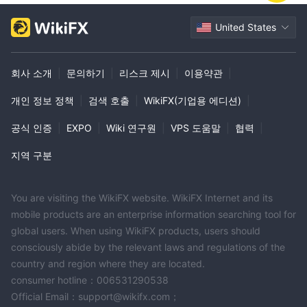
플랫폼을 통해 사용할 수 있습니다.
외환:
United States
NLVX외환 시장에 대한 액세스를 제공하여 고객이 통화 쌍을 거래할
수 있도록 합니다. 외환 시장은 전 세계적으로 가장 크고 가장 유동
회사 소개
|
문의하기
|
리스크 제시
|
이용약관
|
적인 금융 시장으로 환율 변동으로부터 이익을 얻을 수 있는 기회를
제공합니다. 거래자는 환율 변동을 활용하기 위해 통화 거래에 참여
개인 정보 정책
|
검색 호출
|
WikiFX(기업용 에디션)
|
할 수 있습니다.
궤조:
공식 인증
|
EXPO
|
Wiki 연구원
|
VPS 도움말
|
협력
|
NLVX금, 은, 백금, 팔라듐과 같은 귀금속 거래를 제공합니다. 귀금속
지역 구분
은 대체 투자로 간주되며 인지된 가치 저장 및 인플레이션 방지를 위
해 종종 찾는다. 금속 거래를 통해 투자자는 포트폴리오를 다양화하
고 잠재적으로 이러한 상품의 가격 변동으로부터 이익을 얻을 수 있
You are visiting the WikiFX website. WikiFX Internet and its
습니다.
mobile products are an enterprise information searching tool for
지수:
global users. When using WikiFX products, users should
NLVX고객이 특정 시장이나 부문을 나타내는 주식 바스켓인 지수를
consciously abide by the relevant laws and regulations of the
country and region where they are located.
거래할 수 있습니다. 거래 지수를 통해 투자자는 개별 주식을 거래하
consumer hotline：006531290538
지 않고도 시장 또는 특정 산업의 전반적인 실적에 대해 추측할 수
Official Email：support@wikifx.com；
있습니다. 그것은 더 넓은 시장 동향에 대한 노출을 제공하고 다각화