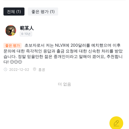
호가 제한될 수 있습니다. 트레이더는 사용에 대한 결정을 내리기 전
전체
(1)
좋은 평가
(1)
에 이러한 장단점을 신중하게 평가해야 합니다. NLVX 거래 활동을
위해.
範某人
~이다 NLVX 합법?
6-10년
NLVX현재 유효한 규제 기관에 의해 규제되지 않습니다. 이는 운영
초보자로서 저는 NLVX에 200달러를 예치했으며 이후
좋은 평가
을 감독하거나 재무 규정 및 표준 준수를 보장하는 관리 기관이 없음
문의에 대한 즉각적인 응답과 출금 요청에 대한 신속한 처리를 받았
을 의미합니다. 규제의 부재는 심각한 우려를 불러일으키고 참여를
습니다. 정말 믿을만한 젊은 중개인이라고 말해야 겠어요, 추천합니
고려하는 개인에게 위험을 초래합니다. NLVX .
다! 🙂🙂🙂
규제가 없으면 오해의 소지가 있는 정보, 불공정한 거래 조건 또는
2022-12-02
홍콩
잠재적 사기와 같은 부도덕한 관행에 직면할 가능성이 더 높습니다.
투자자는 다음과 같은 규제되지 않은 중개인과 거래할 때 극도의 주
더 없음
의를 기울여야 합니다. NLVX , 문제가 발생할 경우 상환 청구 또는
보호를 위한 방법이 제한될 수 있습니다.
시장 상품
NLVX고객에게 대량의 거래 상품을 제공한다고 과대 광고합니다. 외
환, 지수 및 귀금속과 같은 다양한 종류의 거래 자산을 모두 이 중개