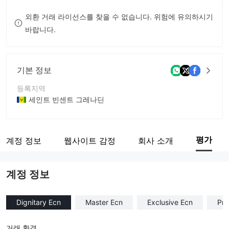
9
7
외환 거래 라이선스를 찾을 수 없습니다. 위험에 유의하시기
바랍니다.
8
9
기본 정보
등록지역
세인트 빈센트 그레나딘
운영 기간
2-5년
평가
계정 정보
웹사이트 감정
회사 소개
회사 전체 이름
NLVX LTD
계정 정보
Dignitary Ecn
Master Ecn
Exclusive Ecn
Pri
거래 환경