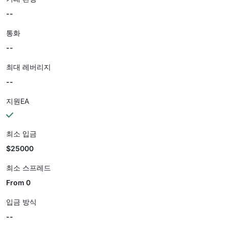
--
통화
--
최대 레버리지
--
지원EA
최소 입금
$25000
최소 스프레드
From 0
입금 방식
--