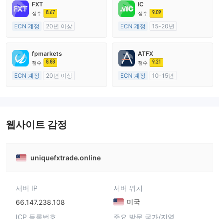
FXT
IC
8.67
9.09
점수
점수
ECN 계정
20년 이상
ECN 계정
15-20년
호주 규제
호주 규제
외환 거래 라이선스 (MM)
외환 거래 라이선스 (MM)
fpmarkets
ATFX
마스터 레이블 MT4
마스터 레이블 MT4
8.88
9.21
점수
점수
ECN 계정
20년 이상
ECN 계정
10-15년
호주 규제
호주 규제
외환 거래 라이선스 (MM)
외환 거래 라이선스 (MM)
마스터 레이블 MT4
마스터 레이블 MT4
웹사이트 감정
uniquefxtrade.online
서버 IP
서버 위치
미국
66.147.238.108
ICP 등록번호
주요 방문 국가/지역