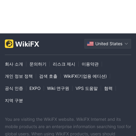
United States
회사 소개
|
문의하기
|
리스크 제시
|
이용약관
|
개인 정보 정책
|
검색 호출
|
WikiFX(기업용 에디션)
|
공식 인증
|
EXPO
|
Wiki 연구원
|
VPS 도움말
|
협력
|
지역 구분
You are visiting the WikiFX website. WikiFX Internet and its
mobile products are an enterprise information searching tool for
global users. When using WikiFX products, users should