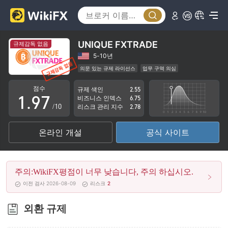
4
2
5
3
6
4
UNIQUE FXTRADE
규제감독 없음
7
5
5-10년
의문 있는 규제 라이선스
업무 구역 의심
0
8
6
잠재적 위험성이 높음
점수
규제 색인
2.55
1
.
9
7
비즈니스 인덱스
6.75
/10
리스크 관리 지수
2.78
2
8
온라인 개설
공식 사이트
3
9
4
주의:WikiFX평점이 너무 낮습니다, 주의 하십시오.
5
이전 검사 2026-08-09
리스크
2
6
외환 규제
7