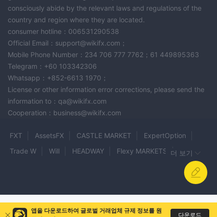
consciously abide by the relevant laws and regulations of the
country and region where they are located.
consumer hotline：006531290538
Official Email：support@wikifx.com；
Mobile Phone Number：234 706 777 7762；61 449895363
Telegram：+60 103342306
Whatsapp：+852-6613 1970；
License or other information error corrections, please send the
information to：qa@wikifx.com
Cooperation：business@wikifx.com
FXT
AssetsFX
CASTLE MARKET
ExpertOption
Trade W
Will
HEADWAY
Flexy MARKETS
더 보기
Glory Sky Group
RONA
Yunikon FX
MIB
SuperForex
SVG Forex
Prime markets
Rame Markets
Cyber FX
ProStocks
DBFX
앱을 다운로드하여 글로벌 거래업체 규제 정보를 원
Zen Trader
다운로드