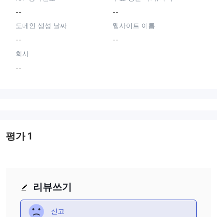
--
--
도메인 생성 날짜
웹사이트 이름
--
--
회사
--
평가
1
리뷰쓰기
신고