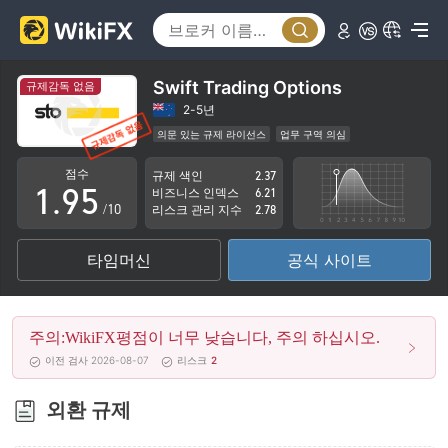
4
0
5
1
6
2
Swift Trading Options
규제감독 없음
7
3
2-5년
의문 있는 규제 라이선스
업무 구역 의심
0
8
4
잠재적 위험성이 높음
점수
규제 색인
2.37
1
.
9
5
비즈니스 인덱스
6.21
/10
리스크 관리 지수
2.78
2
6
타임머신
공식 사이트
3
7
4
8
주의:WikiFX평점이 너무 낮습니다, 주의 하십시오.
5
9
이전 검사 2026-08-07
리스크
2
6
외환 규제
7