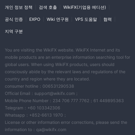
개인 정보 정책
|
검색 호출
|
WikiFX(기업용 에디션)
|
공식 인증
|
EXPO
|
Wiki 연구원
|
VPS 도움말
|
협력
|
지역 구분
You are visiting the WikiFX website. WikiFX Internet and its
mobile products are an enterprise information searching tool for
global users. When using WikiFX products, users should
consciously abide by the relevant laws and regulations of the
country and region where they are located.
consumer hotline：006531290538
Official Email：support@wikifx.com；
Mobile Phone Number：234 706 777 7762；61 449895363
Telegram：+60 103342306
Whatsapp：+852-6613 1970；
License or other information error corrections, please send the
information to：qa@wikifx.com