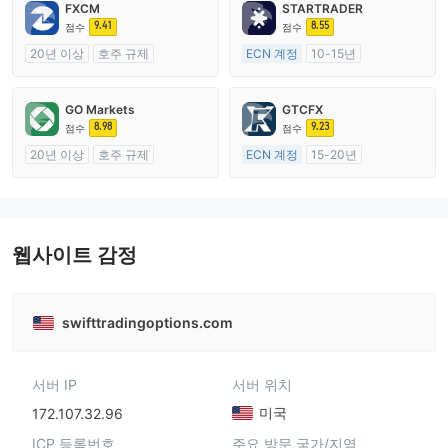
FXCM
STARTRADER
9.41
8.55
점수
점수
20년 이상
호주 규제
ECN 계정
10-15년
외환 거래 라이선스 (MM)
호주 규제
마스터 레이블 MT4
외환 거래 라이선스 (MM)
GO Markets
GTCFX
마스터 레이블 MT4
8.98
9.23
점수
점수
20년 이상
호주 규제
ECN 계정
15-20년
외환 거래 라이선스 (MM)
영국 규제
cTrader
외환 거래 라이선스 (MM)
마스터 레이블 MT4
웹사이트 감정
swifttradingoptions.com
서버 IP
서버 위치
미국
172.107.32.96
ICP 등록번호
주요 방문 국가/지역