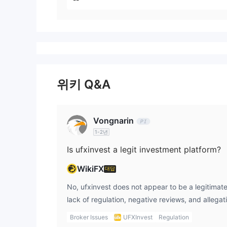
위키 Q&A
Vongnarin
1-2년
Is ufxinvest a legit investment platform?
WikiFX
대답
No, ufxinvest does not appear to be a legitimat
lack of regulation, negative reviews, and allegati
suggest that ufxinvest is not a reliable or trust
Broker Issues
UFXInvest
Regulation
platforms usually have regulatory licenses and a