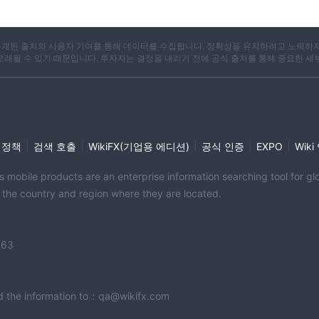
X는 공개된 출처와 사용자 기여를 통해 데이터를 수집합니다. 정확성을 유지하려고 노력하
 오래될 수 있기 때문입니다. 투자자는 결정을 내리기 전에 공식 출처를 통해 중요한 세
|
|
|
|
|
 정책
검색 호출
WikiFX(기업용 에디션)
공식 인증
EXPO
Wik
its mobile products are an enterprise information searching tool for 
f the country and region where they are located.
363
end the information to：qa@wikifx.com