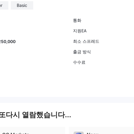
er
Basic
통화
지원EA
최소 스프레드
250,000
출금 방식
수수료
 또다시 열람했습니다...