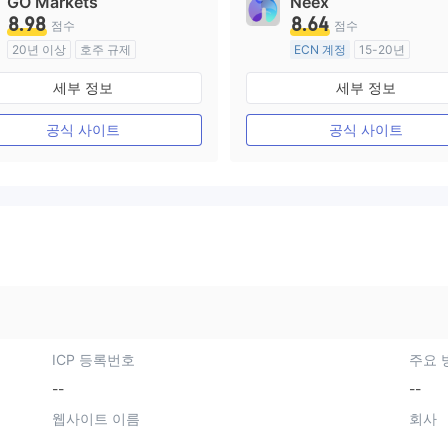
GO Markets
Neex
8.98
8.64
점수
점수
20년 이상
호주 규제
ECN 계정
15-20년
외환 거래 라이선스 (MM)
호주 규제
세부 정보
세부 정보
cTrader
외환 거래 라이선스 (MM)
마스터 레이블 MT4
공식 사이트
공식 사이트
ICP 등록번호
주요 
--
--
웹사이트 이름
회사
--
--