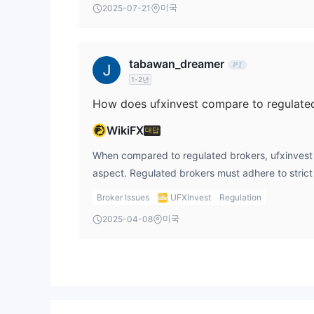
미국
2025-07-21
handling client funds with integrity. The absenc
combined with numerous user complaints about
delayed withdrawals, strongly indicates that ufx
tabawan_dreamer
deceptive practices. From my perspective, it’s e
1-2년
research any investment platform before commit
does not meet the necessary standards for safe
How does ufxinvest compare to regulate
WikiFX
대답
When compared to regulated brokers, ufxinvest f
aspect. Regulated brokers must adhere to strict 
traders' funds, ensure transparent operations, a
Broker Issues
UFXInvest
Regulation
segregated accounts for clients' money. In contr
미국
2025-04-08
regulatory oversight, meaning that there is no au
these safety practices. Regulated brokers also p
to file complaints if issues arise, something ufxi
Based on my research, regulated brokers are far 
reliability, and customer protection, making the
investor.