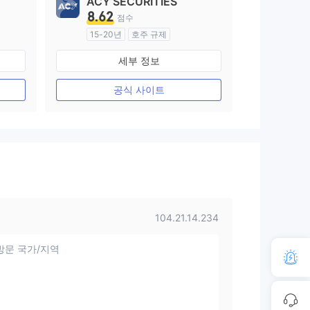
ACY SECURITIES
8.62
점수
15-20년
호주 규제
외환 거래 라이선스 (MM)
세부 정보
마스터 레이블 MT4
공식 사이트
104.21.14.234
방문 국가/지역