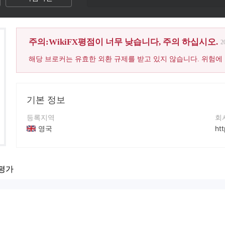
주의:WikiFX평점이 너무 낮습니다, 주의 하십시오.
2
해당 브로커는 유효한 외환 규제를 받고 있지 않습니다. 위험에
기본 정보
등록지역
회
영국
htt
운영 기간
2-5년
평가
회사 전체 이름
UFXInvest