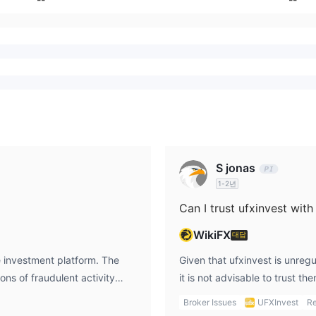
S jonas
1-2년
Can I trust ufxinvest wit
WikiFX
대답
e investment platform. The
Given that ufxinvest is unreg
ons of fraudulent activity
it is not advisable to trust th
worthy broker. Legitimate
guarantee that your money wil
Broker Issues
UFXInvest
Re
 proven track record of
transparently. Reports of de