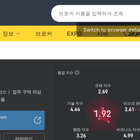
Switch to browser defa
정보
브로커
EXPO
시세
평점 지수
규제 지수
2.69
선스
업무 구역 의심
|
높음
기술 지수
리스크 관
4.44
2.61
/
0
1.92
.com
평판 지수
비즈니스 지
3.26
4.99
타임머신