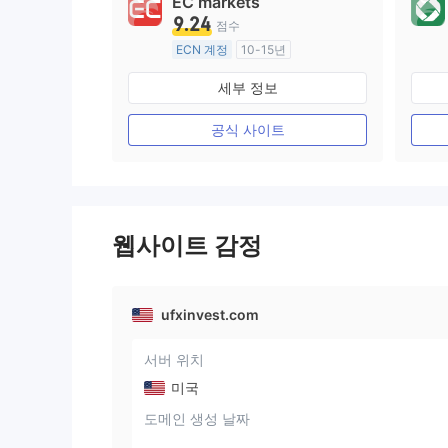
EC markets
9.24
점수
ECN 계정
10-15년
호주 규제
세부 정보
외환 거래 라이선스 (MM)
마스터 레이블 MT4
공식 사이트
웹사이트 감정
ufxinvest.com
서버 위치
미국
도메인 생성 날짜
--