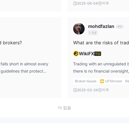
미국
2025-06-04
e of such safeguards,
possible Ponzi schemes furthe
 poor customer service and
platform. If you're serious a
invest may be involved in
regulated brokers who are hel
mohdfazlan
ssential to thoroughly
an unregulated broker like ufx
1-2년
ting funds, and ufxinvest
and I would strongly recomme
ty and legitimacy.
d brokers?
WikiFX
대답
alls short in almost every
Trading with an unregulated br
guidelines that protect
there is no financial oversigh
nd require them to maintain
deceptive practices without 
Broker Issues
UFXInvest
Re
ast, ufxinvest lacks any
required to maintain segregat
미국
2025-03-24
thority to ensure they follow
money at greater risk. Additio
rovide investors with options
formal avenue for filing comp
nvest does not appear to offer.
wrong. In my view, the risks 
더 없음
superior in terms of safety,
platform far outweigh the pote
m the safer choice for any
broker to ensure that your i
responsibly.