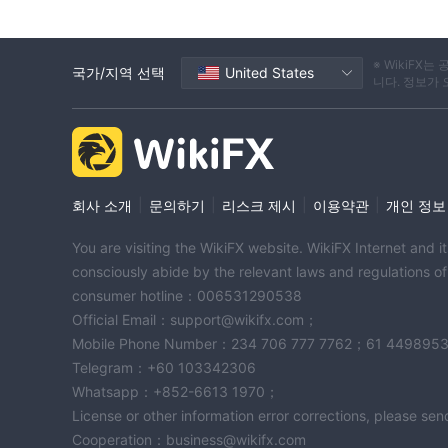
※ WikiF
국가/지역 선택
United States
니다. 정보가
|
|
|
|
회사 소개
문의하기
리스크 제시
이용약관
개인 정보
You are visiting the WikiFX website. WikiFX Internet and 
consciously abide by the relevant laws and regulations o
consumer hotline：006531290538
Official Email：support@wikifx.com；
Mobile Phone Number：234 706 777 7762；61 449895
Telegram：+60 103342306
Whatsapp：+852-6613 1970；
License or other information error corrections, please s
Cooperation：business@wikifx.com