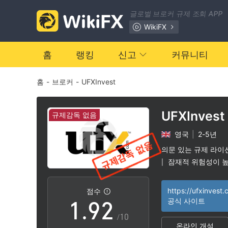
2
글로벌 브로커 규제 조회 APP
3
WikiFX
4
홈
랭킹
신고
커뮤니티
홈
-
브로커
-
UFXInvest
5
6
UFXInvest
규제감독 없음
영국
|
2-5년
7
0
의문 있는 규제 라이
잠재적 위험성이 
|
0
8
1
https://ufxinvest
점수
1
.
9
2
공식 사이트
/10
온라인 개설