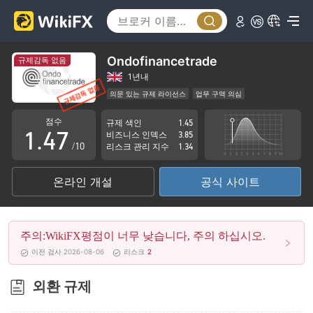
2
0
3
1
4
Ondofinancetrade
규제감독 없음
2
5
1년내
의문 있는 규제 라이선스
업무 구역 의심
0
3
6
잠재적 위험성이 높음
점수
규제 색인
1.45
1
.
4
7
비즈니스 인덱스
3.85
/10
리스크 관리 지수
1.34
2
5
8
온라인 개설
공식 사이트
3
6
9
4
7
주의:WikiFX평점이 너무 낮습니다, 주의 하십시오.
5
8
이전 검사 2026-08-06
리스크
2
6
9
외환 규제
7