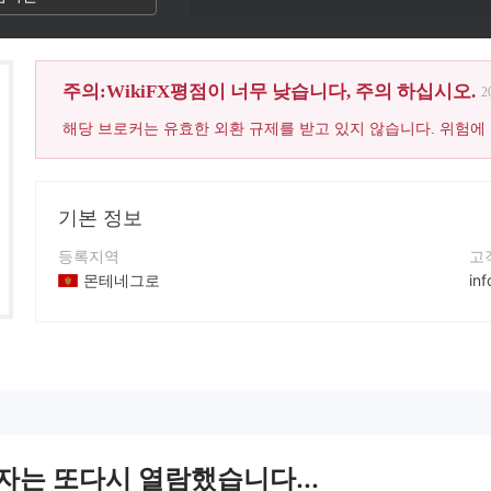
주의:WikiFX평점이 너무 낮습니다, 주의 하십시오.
2
해당 브로커는 유효한 외환 규제를 받고 있지 않습니다. 위험에
기본 정보
등록지역
고
몬테네그로
in
운영 기간
연
5-10년
+9
회사 전체 이름
회
Winex Markets
ht
용자는 또다시 열람했습니다...