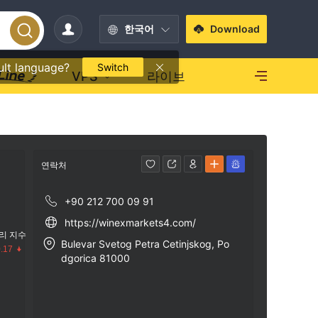
한국어
Download
ult language?
Switch
VPS
라이브
연락처
+90 212 700 09 91
https://winexmarkets4.com/
리 지수
Bulevar Svetog Petra Cetinjskog, Po
.17
dgorica 81000
수