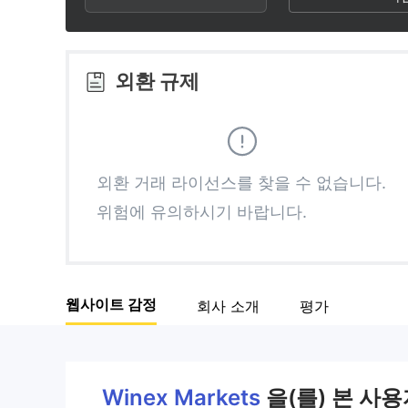
3
1
4
4
2
5
외환 규제
5
3
6
6
4
7
외환 거래 라이선스를 찾을 수 없습니다.
위험에 유의하시기 바랍니다.
7
5
8
8
6
9
웹사이트 감정
회사 소개
평가
9
7
8
Winex Markets
을(를) 본 사