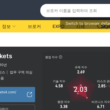
Switch to browser defa
정보
브로커
EXPO
시세
kets
평점 지수
-10년
규제 지수
2.69
선스
업무 구역 의심
|
높음
기술 지수
리스크 관
4.58
2.85
/
0
2.03
kets4.com/
평판 지수
비즈니스 지
3.38
6.71
임머신