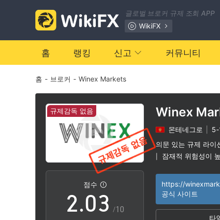
글로벌 브로커 규제 조회 APP
WikiFX
홈
랭킹
신고
커뮤니티
홈
-
브로커
-
Winex Markets
0
Winex Mar
규제감독 없음
몬테네그로
|
5
0
1
의문 있는 규제 라이
잠재적 위험성이 
|
1
2
https://winexmar
점수
2
.
0
3
공식 사이트
/10
타