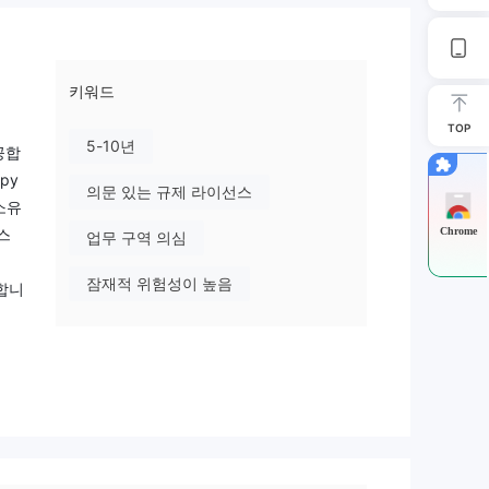
키워드
TOP
5-10년
공합
py
의문 있는 규제 라이선스
 소유
Chrome
스
업무 구역 의심
잠재적 위험성이 높음
공합니
 암
 태
 자
통해