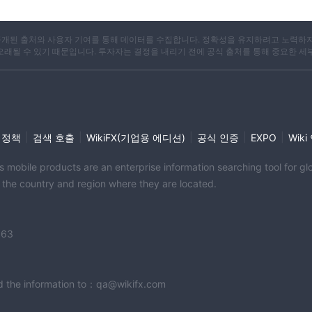
다양한 암호 화폐를 제공합니다. 이러한 디지털 자산은 분산되어 있으며 거래에
화폐의 예로는 비트코인(btc), 이더리움(eth), 리플(xrp), 라이트코
X는 공개된 출처와 사용자 기여를 통해 데이터를 수집합니다. 정확성을 유지하려고 노력하
 오래될 수 있기 때문입니다. 투자자는 결정을 내리기 전에 공식 출처를 통해 중요한 세
 쌍을 거래할 수 있는 외환 시장에 대한 액세스를 제공합니다. 외환 거래는 
는 eur/usd, gbp/jpy, usd/jpy, aud/cad 및 nzd/chf가 포
니다. .
래를 제공하여 사용자가 유형 상품의 가격 변동에 참여할 수 있도록 합니다. 트
원유, 천연 가스, 옥수수, 콩, 커피와 같은 농산물이 있습니다.
|
|
|
|
|
 정책
검색 호출
WikiFX(기업용 에디션)
공식 인증
EXPO
Wik
 주식 거래 기회를 제공합니다. 트레이더는 Apple Inc.와 같은 잘 알려진
이션(msft), amazon.com inc. (amzn), Google의 모회사인
its mobile products are an enterprise information searching tool for 
니다.
f the country and region where they are located.
정하는 다양한 주식 시장 지수에 대한 거래를 제공합니다. 거래 가능한 
Industrial Average(DJIA), FTSE 100, Nikkei 225 등이 있으며, 이를
할 수 있습니다.
363
end the information to：qa@wikifx.com
$100
 Winex Markets . 최소 예치금 요구 사항은 다음과 같습니다.