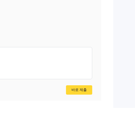
 및
항이
사
 소
을
주목
 수
한
기본
바로 제출
와
때문
 이