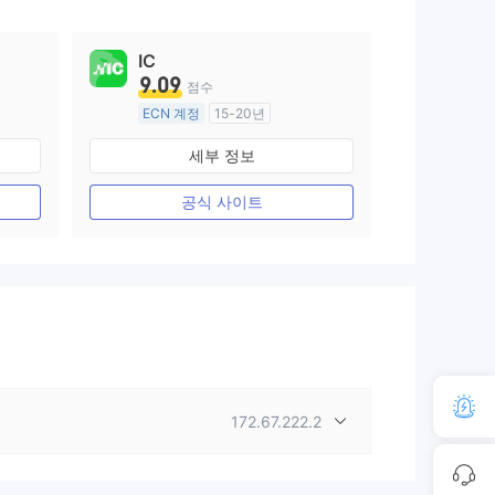
IC
9.09
점수
ECN 계정
15-20년
호주 규제
세부 정보
외환 거래 라이선스 (MM)
마스터 레이블 MT4
공식 사이트
172.67.222.2