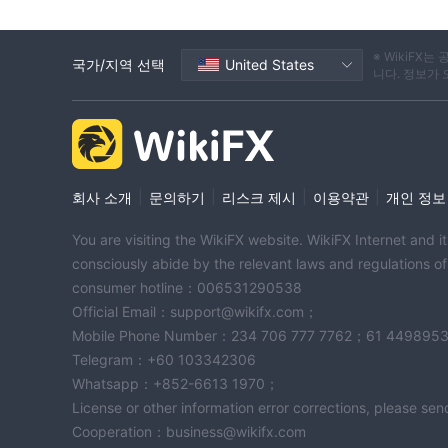
암호화폐:
Winex Markets시장 도구의 일부로 
록체인 기술을 활용합니다. 플랫폼에서 사용할 수 있는 암호
(ltc), 비트코인캐시(bch) 등이 있습니다.
※ WikiF
국가/지역 선택
United States
니다. 정보가
외환(외환):
Winex Markets사용자가 다양한 통화
화를 다른 통화로 교환하는 것을 포함하며 제공되는 통화 쌍의 예로
수 있으므로 거래자가 환율 변동에 대해 추측할 수 있습
상품:
시장 수단 내에서 Winex Markets 상품 거
이더가 플랫폼에서 찾을 수 있는 상품의 예로는 금, 은, 
|
|
|
|
회사 소개
문의하기
리스크 제시
이용약관
개인 정보
주식:
Winex Markets상장 기업의 소유권을 나타내는
의 실적을 추측할 수 있습니다. (aapl), 마이크로소프트 코퍼레
You are visiting the WikiFX website. WikiFX Internet and 
Alphabet Inc. (googl), 페이스북 inc. (fb) 등이 있습
consciously abide by the relevant laws and regulations o
지수:
이 플랫폼은 특정 거래소의 주식 그룹 성과를 측
consumer hotline：006531290538
의 예로는 S&P 500, NASDAQ Composite, Dow Jones 
Official Email：support@wikifx.com；
거래자는 시장 또는 특정 부문의 전반적인 성과를 예측
Mobile Phone Number：234 706 777 7762；61 449895
Telegram：+60 103342306
계정 유형
Whatsapp：+852-6613 1970；
표준 계정
License or other information error corrections, please s
표준 계정은 에서 제공하는 가장 기본적인 계정 유형입니다.
Cooperation：business@wikifx.com