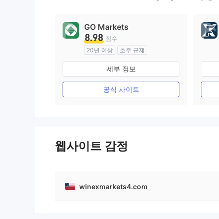
9
GO Markets
8.98
점수
20년 이상
호주 규제
외환 거래 라이선스 (MM)
세부 정보
cTrader
공식 사이트
웹사이트 감정
winexmarkets4.com