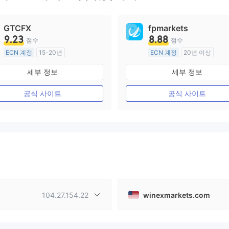
GTCFX
fpmarkets
9.23
8.88
점수
점수
ECN 계정
15-20년
ECN 계정
20년 이상
영국 규제
호주 규제
세부 정보
세부 정보
외환 거래 라이선스 (MM)
외환 거래 라이선스 (MM)
마스터 레이블 MT4
마스터 레이블 MT4
공식 사이트
공식 사이트
104.27.154.22
winexmarkets.com