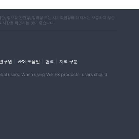
 블
인
지만, 정보의 완전성, 정확성 또는 시기적합성에 대해서는 보증하지 않습
부 사항을 확인하는 것이 좋습니다.
한 통
함될
레
|
|
|
i 연구원
VPS 도움말
협력
지역 구분
 회사
global users. When using WikiFX products, users should
지수
 통해
,