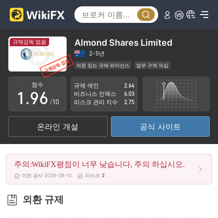
4
1
5
2
6
3
Almond Shares Limited
규제감독 없음
7
4
2-5년
의문 있는 규제 라이선스
업무 구역 의심
0
8
5
잠재적 위험성이 높음
점수
규제 색인
2.64
1
.
9
6
비즈니스 인덱스
6.03
/10
리스크 관리 지수
2.75
2
7
온라인 개설
공식 사이트
3
8
4
9
주의:WikiFX평점이 너무 낮습니다, 주의 하십시오.
5
이전 검사 2026-08-10
리스크
2
6
외환 규제
7