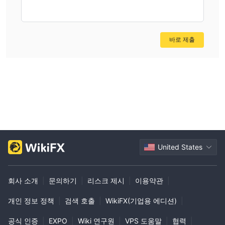
바로 제출
United States
회사 소개
|
문의하기
|
리스크 제시
|
이용약관
|
개인 정보 정책
|
검색 호출
|
WikiFX(기업용 에디션)
|
공식 인증
|
EXPO
|
Wiki 연구원
|
VPS 도움말
|
협력
|