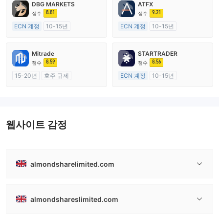
DBG MARKETS
ATFX
8.81
9.21
점수
점수
ECN 계정
10-15년
ECN 계정
10-15년
호주 규제
호주 규제
외환 거래 라이선스 (MM)
외환 거래 라이선스 (MM)
Mitrade
STARTRADER
마스터 레이블 MT4
마스터 레이블 MT4
8.59
8.56
점수
점수
15-20년
호주 규제
ECN 계정
10-15년
외환 거래 라이선스 (MM)
호주 규제
자체 연구개발
외환 거래 라이선스 (MM)
마스터 레이블 MT4
웹사이트 감정
almondsharelimited.com
almondshareslimited.com