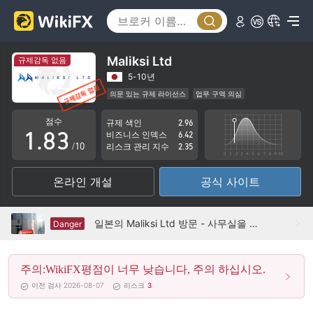
3
4
5
0
Maliksi Ltd
규제감독 없음
6
1
5-10년
의문 있는 규제 라이선스
업무 구역 의심
0
7
2
잠재적 위험성이 높음
점수
규제 색인
2.96
1
.
8
3
비즈니스 인덱스
6.42
/10
리스크 관리 지수
2.35
2
9
4
온라인 개설
공식 사이트
3
5
4
6
일본의 Maliksi Ltd 방문 - 사무실을 찾을 수 없음
Danger
5
7
주의:WikiFX평점이 너무 낮습니다, 주의 하십시오.
6
8
이전 검사 2026-08-07
리스크
3
7
9