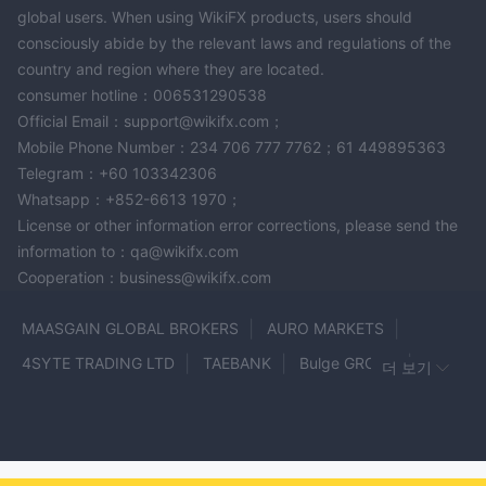
Maliksi Ltd이메일, 전화 및 주소를 통해 다양한 영역의 고객을 지원
global users. When using WikiFX products, users should
하는 고객 서비스 옵션을 제공합니다. 고객이 연락할 수 있는 곳
consciously abide by the relevant laws and regulations of the
Maliksi Ltd 다음과 같이 채널을 통해 문의 사항과 우려 사항을 해결
country and region where they are located.
합니다.
consumer hotline：006531290538
전화: +81 5055325071.
Official Email：support@wikifx.com；
이메일: info@maliksi-fx.com.
Mobile Phone Number：234 706 777 7762；61 449895363
Address: Kanda Ogawacho, Chiyoda-ku, Tokyo.
Telegram：+60 103342306
Whatsapp：+852-6613 1970；
결론
License or other information error corrections, please send the
Maliksi Ltd일본에 본사를 둔 중개 회사인 는 외환, 지수, 원유, 금 및
information to：qa@wikifx.com
은과 같은 귀금속, 디지털 통화, CFD를 포함한 다양한 시장 상품을
Cooperation：business@wikifx.com
제공합니다.
그러나 잠재적 투자자들은 다음 사실을 주의해야 합니다. Maliksi
MAASGAIN GLOBAL BROKERS
AURO MARKETS
NFA 승인되지 않은 규제 조건
Ltd 가지고있다
. 규제를 받는 브
4SYTE TRADING LTD
TAEBANK
Bulge GROUP
더 보기
로커는 엄격한 재정 감독을 받아 잠재적인 위법 행위로부터 고객을
AXPM
LiquidBrokers
E-Global
MUFG
보호하므로 이는 주요 위험 신호를 나타냅니다.
TRADING 212
CoilSpace Trading
FX Capital
더욱이 회사의 제대로 작동하지 않는 웹사이트는 전문성이 부족하고
세부 사항에 대한 관심이 부족하여 서비스에 대한 신뢰를 더욱 떨어
InvesaCapital
OSL
CloseOption
Stanford FX