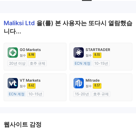
--
Maliksi Ltd
을(를) 본 사용자는 또다시 열람했습
니다...
GO Markets
STARTRADER
8.98
8.55
점수
점수
20년 이상
호주 규제
ECN 계정
10-15년
외환 거래 라이선스 (MM)
호주 규제
cTrader
외환 거래 라이선스 (MM)
VT Markets
Mitrade
마스터 레이블 MT4
8.62
8.57
점수
점수
ECN 계정
10-15년
15-20년
호주 규제
호주 규제
외환 거래 라이선스 (MM)
외환 거래 라이선스 (MM)
자체 연구개발
마스터 레이블 MT4
웹사이트 감정