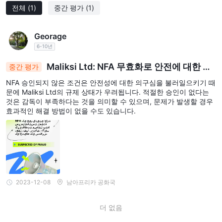
아보세요.
전체
(1)
중간 평가
(1)
보안 조치:
지금까지 인터넷에서 이 브로커에 대한 보안 조치 정보
를 찾을 수 없습니다.
Georage
결국 거래할지 말지 결정 Maliksi Ltd 개인적인 것입니다. 결정을 내
6-10년
리기 전에 위험과 이점을 신중하게 평가해야 합니다.
Maliksi Ltd: NFA 무효화로 안전에 대한 우
중간 평가
시장 도구
려가 제기되며 규제 감독이 부족합니다.
NFA 승인되지 않은 조건은 안전성에 대한 의구심을 불러일으키기 때
Maliksi Ltd다양한 시장 상품을 제공하여 다양한 투자 선호도에 부응
문에 Maliksi Ltd의 규제 상태가 우려됩니다. 적절한 승인이 없다는
것은 감독이 부족하다는 것을 의미할 수 있으며, 문제가 발생할 경우
합니다.
효과적인 해결 방법이 없을 수도 있습니다.
외환
지수
통화 매니아를 위해 다음을 제공합니다.
거래 옵션, 반면
와 원유
거래는 보다 폭넓은 글로벌 경제 동향이나 에너지 부문에
관심이 있는 사람들에게 적합합니다.
금, 은 등 귀금속
전통적인 안전한 피난처 옵션을 제공하고 다음을
디지털 통화
포함합니다.
빠르게 성장하는 암호화폐 시장에 참여할
수 있습니다.
2023-12-08
남아프리카 공화국
계약 대상
차이점
(CFD)
게다가,
거래는 거래자가 이용할 수 있
는 기회를 더욱 확대합니다.
더 없음
선택의 폭이 넓기 때문에 투자자는 다양한 포트폴리오를 구축하고