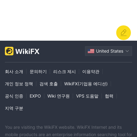
시장 변동성에 대비할 수 있습니다.
거래 플랫폼
Maliksi Ltd업계 최고의 Metatrader4(mt4)와 모바일 거래 애플리케
이션이라는 두 가지 플랫폼을 제공하여 고객의 다양한 거래 요구를
충족시킵니다.
MT4 플랫폼
세계적으로 유명한
포괄적인 기능과 사용자 정의 기
United States
능으로 잘 알려져 있습니다. 전문가 수준의 차트 분석 도구와 20개
이상의 기술 분석 지표, 실시간 뉴스 업데이트 및 강력한 위험 관리
도구를 제공하므로 진지한 투자자와 숙련된 거래자에게 특히 매력적
회사 소개
|
문의하기
|
리스크 제시
|
이용약관
|
입니다. 반면, iPhone, iPad 및 Android 장치와 호환되는 모바일 거
개인 정보 정책
|
검색 호출
|
WikiFX(기업용 에디션)
|
래 애플리케이션은 이동 중인 거래자에게 유연성과 편리함을 제공합
니다. 매우 빠른 원클릭 실행, 멀티스크린 거래, 맞춤형 실시간 외환
공식 인증
|
EXPO
|
Wiki 연구원
|
VPS 도움말
|
협력
|
데이터 등의 기능을 자랑합니다. 사용자는 언제 어디서나 거래할 수
지역 구분
있으며 원활한 시장 접근을 유지하고 포트폴리오를 제어할 수 있습
니다.
You are visiting the WikiFX website. WikiFX Internet and its
고객 서비스
mobile products are an enterprise information searching tool for