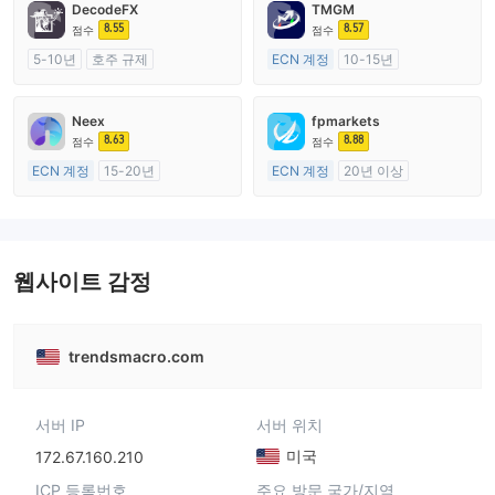
DecodeFX
TMGM
8.55
8.57
점수
점수
5-10년
호주 규제
ECN 계정
10-15년
외환 거래 라이선스 (MM)
호주 규제
마스터 레이블 MT4
외환 거래 라이선스 (MM)
Neex
fpmarkets
마스터 레이블 MT4
8.63
8.88
점수
점수
ECN 계정
15-20년
ECN 계정
20년 이상
호주 규제
호주 규제
외환 거래 라이선스 (MM)
외환 거래 라이선스 (MM)
마스터 레이블 MT4
마스터 레이블 MT4
웹사이트 감정
trendsmacro.com
서버 IP
서버 위치
미국
172.67.160.210
ICP 등록번호
주요 방문 국가/지역