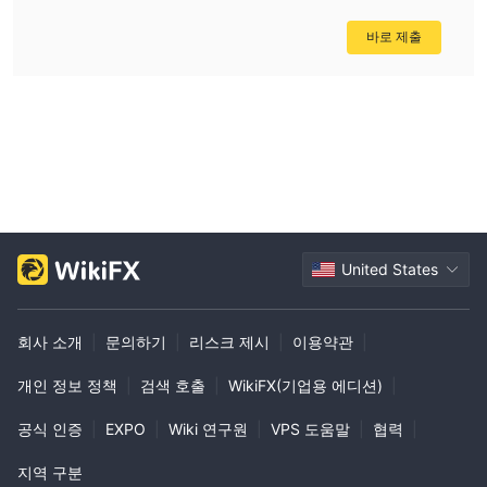
• 오픈 포지션 수: 무제한
바로 제출
• 거래 규모: 0.01에서 50랏
• 개인 계정 관리자: 예
• 최소 투자액: $10,000
백금
• 스프레드: 0.1핍부터
• 레버리지: 1:400
• 트레이딩 터미널: MetaTrader4
• 오픈 포지션 수: 무제한
• 거래 규모: 0.01에서 50랏
United States
• 개인 계정 관리자: 예
• 최소 투자액: $50,000
회사 소개
|
문의하기
|
리스크 제시
|
이용약관
|
스프레드 및 커미션
브로커는 외환 거래를 위한 제로 커미션 계정 모델을 제공하며 브로
개인 정보 정책
|
검색 호출
|
WikiFX(기업용 에디션)
|
커 이익은 스프레드에서만 가져옵니다. 스프레드는 보유한 계정 유
공식 인증
|
EXPO
|
Wiki 연구원
|
VPS 도움말
|
협력
|
형에 따라 다르지만 프리미엄 플래티넘 계정의 스프레드가 0.1핍에
서 시작하는 상위 수준 계정에서 매우 경쟁력이 있습니다.
지역 구분
거래 플랫폼 사용 가능