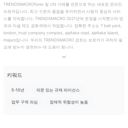
TRENDSMACROforex 및 cfd 거래를 전문으로 하는 새로운 온라인
브로커입니다. 최고 수준의 품질을 유지하면서 사용자 중심의 서비
스를 약속합니다. TRENDSMACRO 2021년에 운영을 시작했으며 영
국과 마셜 제도 공화국에서 작업합니다. 정확한 주소는 7 bell yard,
london, trust company complex, ajeltake road, ajeltake island,
majuro입니다. 우리의 TRENDSMACRO 검토는 브로커가 귀하의 필
요에 맞는지 결정하는 데 도움이 됩니다.
TRENDSMACRO는 현대 중개업체로서 치열한 경쟁에 직면해 있습
니다. 격일로 새로운 중개인이 열리고 다음 큰 일이 될 것이라고 약
속하는 것 같습니다. 대부분의 경우 이들은 사기 영역에 접해 있을
키워드
정도로 열악한 서비스를 제공하는 사기 또는 회사로 판명됩니다. 하
지만, TRENDSMACRO 그러한 주장을 하지 않으며 그 행동과 사용
자 경험이 스스로 말하도록 합니다. 브로커가 집중하는 주요 사항은
5-10년
의문 있는 규제 라이선스
고객이 거래 방법을 담당하도록 하는 것입니다.
업무 구역 의심
잠재적 위험성이 높음
그리고 TRENDSMACRO 또한 시장이 강세이든 약세이든 상관없이
귀하의 성공을 돌볼 것을 약속합니다. 무엇 TRENDSMACRO 그러나
언급하지 않는 것은 합법적인 외환 라이센스가 없으며 심지어 영국
의 금융 행위 당국(fca)에 의해 이미 사기로 노출되었다는 것입니다.