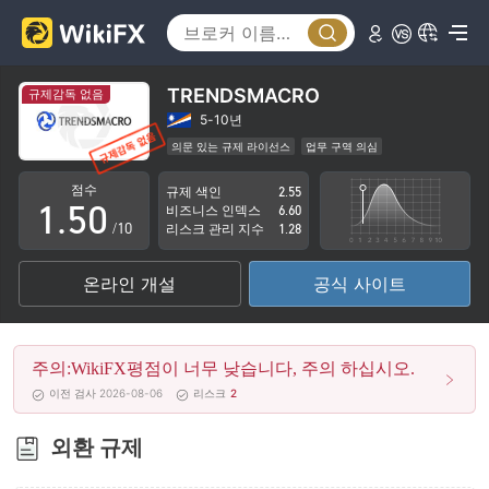
0
1
2
TRENDSMACRO
규제감독 없음
3
5-10년
의문 있는 규제 라이선스
업무 구역 의심
0
4
잠재적 위험성이 높음
점수
규제 색인
2.55
1
.
5
0
비즈니스 인덱스
6.60
/10
리스크 관리 지수
1.28
2
6
1
온라인 개설
공식 사이트
3
7
2
4
8
3
주의:WikiFX평점이 너무 낮습니다, 주의 하십시오.
5
9
4
이전 검사 2026-08-06
리스크
2
6
5
외환 규제
7
6