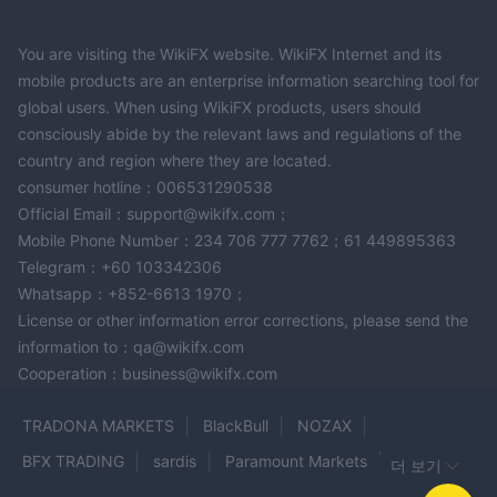
우리가 우리를 통해 여러 번 언급했듯이 TRENDSMACRO 브로커 검
토, 그것은 metatrader4를 사용합니다. 경험 많은 트레이더라면 시
You are visiting the WikiFX website. WikiFX Internet and its
장에서 가장 눈에 띄는 소프트웨어이기 때문에 의심할 여지 없이 이
mobile products are an enterprise information searching tool for
global users. When using WikiFX products, users should
미 소프트웨어의 기능에 대해 잘 알고 있을 것입니다. 직관적인 UI가
consciously abide by the relevant laws and regulations of the
초보자에게 훌륭하게 적합하기 때문에 초보자도 익숙해지는 데 문제
country and region where they are located.
가 없습니다. 모바일 및 웹 거래도 가능합니다. TRENDSMACRO .
consumer hotline：006531290538
입금 및 출금
Official Email：support@wikifx.com；
일단 당신이 당신의 TRENDSMACRO 계정에서 가장 먼저 해야 할
Mobile Phone Number：234 706 777 7762；61 449895363
일은 거래를 시작하기 위해 약간의 자금을 지불하는 것입니다. 이 작
Telegram：+60 103342306
업은 수행하기 쉽고 다음과 같은 몇 가지 다른 옵션을 사용할 수 있
Whatsapp：+852-6613 1970；
습니다.
License or other information error corrections, please send the
카드 결제 Visa와 Mastercard 모두 허용됩니다. 전신 송금도 허용되
information to：qa@wikifx.com
지만 현재는 전자 지갑 및 기타 타사 결제 프로세서를 지원하지 않습
Cooperation：business@wikifx.com
니다.
고객 서비스
TRADONA MARKETS
BlackBull
NOZAX
거래자들은 일반적으로 고객 지원의 중요성을 간과하지만 그것이 중
BFX TRADING
sardis
Paramount Markets
더 보기
개인 서비스의 중요한 부분이라는 사실을 부인할 수 없습니다. 고객
은 종종 문제를 겪고 있으며 이를 해결할 사람이 없으면 곤란한 시간
PINAKINE
AMBITIOUS FINCORP
JT Markets