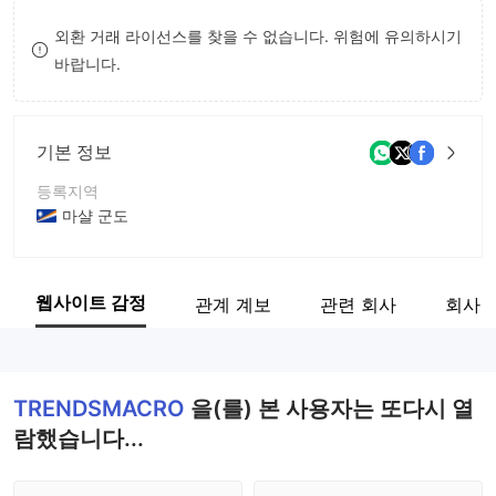
8
7
외환 거래 라이선스를 찾을 수 없습니다. 위험에 유의하시기
바랍니다.
9
8
9
기본 정보
등록지역
마샬 군도
운영 기간
5-10년
웹사이트 감정
관계 계보
관련 회사
회사 
회사 전체 이름
Ascana Group Ltd
TRENDSMACRO
을(를) 본 사용자는 또다시 열
람했습니다...