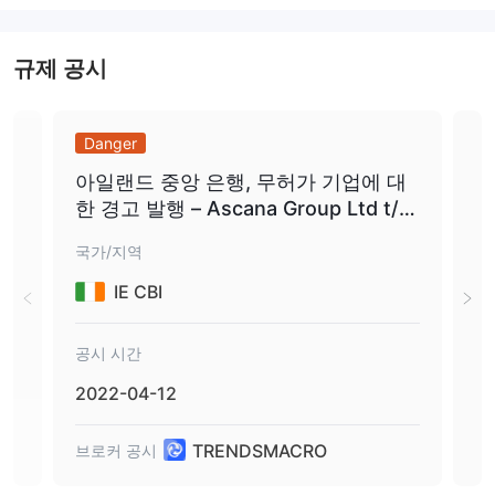
따라서 TRENDSMACRO 합법적인 브로커가 아니라 규제되지 않은
사기 웹사이트입니다.
규제 공시
시장 도구
TRENDSMACRO외환 및 CFD 중심 브로커입니다. 그것의 cfds는 가
장 인기있는 거래 카테고리를 다루므로 자산 섹션이 부족하지 않습
Danger
Da
니다. 브로커는 또한 기존 거래 및 실험을 허용하는 모든 주요 및 특
아일랜드 중앙 은행, 무허가 기업에 대
FC
정 이국적인 외환 쌍을 보유하고 있습니다. 거래 상품 카테고리는 다
한 경고 발행 – Ascana Group Ltd t/a
cro
음과 같습니다. TRENDSMACRO .com:
Trendsmacro
• 외환
국가/지역
국가
• 지수 CFD
IE CBI
• 주식 CFD
• 금속 CFD
• 에너지 CFD
공시 시간
공시
• 선물 CFD
2022-04-12
202
계정 및 레버리지
다음은 계정에 대한 몇 가지 사양입니다. TRENDSMACRO .com:
TRENDSMACRO
브로커 공시
브로
청동
• 스프레드: 2.8핍부터