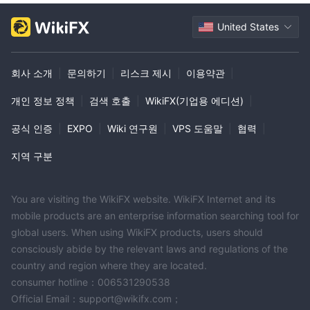
United States
회사 소개
|
문의하기
|
리스크 제시
|
이용약관
|
개인 정보 정책
|
검색 호출
|
WikiFX(기업용 에디션)
|
공식 인증
|
EXPO
|
Wiki 연구원
|
VPS 도움말
|
협력
|
지역 구분
You are visiting the WikiFX website. WikiFX Internet and its
mobile products are an enterprise information searching tool for
global users. When using WikiFX products, users should
consciously abide by the relevant laws and regulations of the
country and region where they are located.
consumer hotline：006531290538
Official Email：support@wikifx.com；