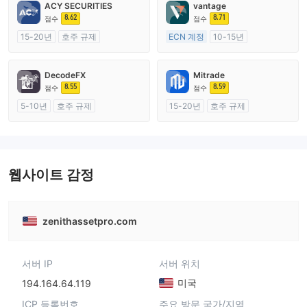
ACY SECURITIES
vantage
8.62
8.71
점수
점수
15-20년
호주 규제
ECN 계정
10-15년
외환 거래 라이선스 (MM)
호주 규제
마스터 레이블 MT4
외환 거래 라이선스 (MM)
DecodeFX
Mitrade
마스터 레이블 MT4
8.55
8.59
점수
점수
5-10년
호주 규제
15-20년
호주 규제
외환 거래 라이선스 (MM)
외환 거래 라이선스 (MM)
마스터 레이블 MT4
자체 연구개발
웹사이트 감정
zenithassetpro.com
서버 IP
서버 위치
미국
194.164.64.119
ICP 등록번호
주요 방문 국가/지역