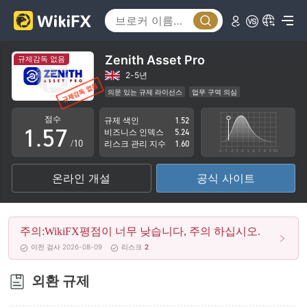
0
2
1
3
2
4
Zenith Asset Pro
규제감독 없음
3
5
2-5년
의문 있는 규제 라이선스
업무 구역 의심
0
4
6
잠재적 위험성이 높음
점수
규제 색인
1.52
1
.
5
7
비즈니스 인덱스
5.24
/10
리스크 관리 지수
1.60
2
6
8
온라인 개설
공식 사이트
3
7
9
4
8
주의:WikiFX평점이 너무 낮습니다, 주의 하십시오.
5
9
이전 검사 2026-08-09
리스크
2
6
외환 규제
7