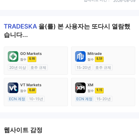
2026-08-09
TRADESKA
을(를) 본 사용자는 또다시 열람했
습니다...
GO Markets
Mitrade
8.98
8.59
점수
점수
20년 이상
호주 규제
15-20년
호주 규제
외환 거래 라이선스 (MM)
외환 거래 라이선스 (MM)
cTrader
자체 연구개발
VT Markets
XM
8.68
9.15
점수
점수
ECN 계정
10-15년
ECN 계정
15-20년
호주 규제
호주 규제
외환 거래 라이선스 (MM)
외환 거래 라이선스 (MM)
마스터 레이블 MT4
마스터 레이블 MT4
웹사이트 감정