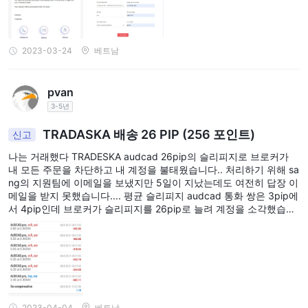
호주의 주요 통화 쌍의 경우 1:30, 미국과 캐나다의 주요 통화 쌍의
경우 1:50으로 많은 규제 당국에서 설정한 적절한 금액보다 훨씬 큽
니다.
2023-03-24
베트남
레버리지는 이익과 손실을 모두 증폭시킬 수 있기 때문에 경험이 부
족한 투자자에게는 막대한 손실을 초래할 수 있습니다. 거래 세계에
pvan
서 막 시작하는 경우 1:10 이하의 더 낮은 크기를 고수하는 것이 가
3-5년
장 좋습니다.
TRADASKA 배송 26 PIP (256 포인트)
신고
스프레드 및 커미션
나는 거래했다 TRADESKA audcad 26pip의 슬리피지로 브로커가
외환 거
TRADESKA0.0핍부터 스프레드를 제공한다고 주장합니다.
내 모든 주문을 차단하고 내 계정을 불태웠습니다.. 처리하기 위해 sa
ng의 지원팀에 이메일을 보냈지만 5일이 지났는데도 여전히 답장 이
래에 대한 평균 스프레드 0.00067
수수료
. 그것은 나타납니다
메일을 받지 못했습니다.... 평균 슬리피지 audcad 통화 쌍은 3pip에
가 부과되지 않습니다
, 이는 회사의 수익이 스프레드 마크업에서
서 4pip인데 브로커가 슬리피지를 26pip로 늘려 계정을 소각했습니
나올 수 있음을 나타냅니다. 그러나 상품, 주식, 지수 및 암호 화폐와
다. 저에게 연락하여 처리해 주십시오.
같은 다른 거래 수단에 대한 특정 스프레드 및 수수료에 대한 정보는
제한적입니다. 따라서 잠재적 거래자는 추가 조사 또는 연락이 필요
할 수 있습니다. TRADESKA 이러한 자산에 대한 스프레드 및 수수료
에 대한 자세한 내용은 직접 확인하십시오.
다음은 다양한 중개인이 부과하는 스프레드 및 수수료에 대한 비교
2023-04-04
베트남