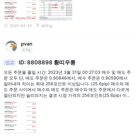
고객 서비스
TRADESKA괜찮은 고객 서비스를 제공하는 것 같습니다. 웹사이트
는 15개 언어로 제공되며 이는 국제 고객 기반에 서비스를 제공하겠
라이브
다는 중개인의 약속을 나타냅니다. 고객 지원이 가능합니다
2023-04-20
베트남
채팅, 전화, 이메일 및 온라인 메시징을 통해 연중무휴
, 즉각
FAQ 섹션
적인 도움이 필요한 거래자에게 긍정적인 기능입니다. ㅏ
pvan
일반적인 질문에 대한 답을 찾는 고객도 이용할 수 있습니다. 또한
3-5년
등록 된 주소
브로커는
, 신뢰성을 더합니다.
깨진 소셜 미디어 아이콘
ID: 8808898 황띠우롱
그러나, 그
공식 웹 사이트, 특히 관련 웹
신고
링크로 이동할 수 없는 경우 소셜 미디어의 존재가 활성화되지 않았
모든 주문을 줄일 시간: 2023년 3월 31일 00:27:03 매수 및 매도 주
거나 신뢰할 수 없음을 나타냅니다.
문 모두 단, 매도 주문은 0.90846에서, 매수 주문은 0.90590에서
잘라내며 차이는 최대 256포인트 이상입니다. (25.6pip) 매수와 매
참고: 이 장단점은 주관적이며 개인의 경험에 따라 다를 수 있습니
도 주문 사이에서 매수와 매도 주문은 매수와 매도 주문에서 다르게
다. TRADESKA 의 고객 서비스.
절단되지만 슬리피지는 결코 시장 가격의 256포인트(25.6pip) 이상
으로 올라가지 않습니다. 브로커가 매도 주문 가격을 스캔하거나 매
교육
수 주문이 당시 시장 가격과 일치하지 않아 중지에 문제가 있었던 것
같습니다. 이제 총 2개의 주문이 균형을 이루지 못하고 내 계정에서
TRADESKA다음을 포함하여 트레이더를 위한 몇 가지 기본 교육 리
모든 주문이 끊어지고 내 계정이 소각되었습니다. 사실이면 손실이
STP, 마진 및 외환과 같은 주제에 대한 기
소스를 제공합니다.
잠겼고 내 계정에 아직 잔액이 있습니다.
사
학습 센터
. 브로커는 또한
이 섹션에 포함된 세부 사항은 명확하