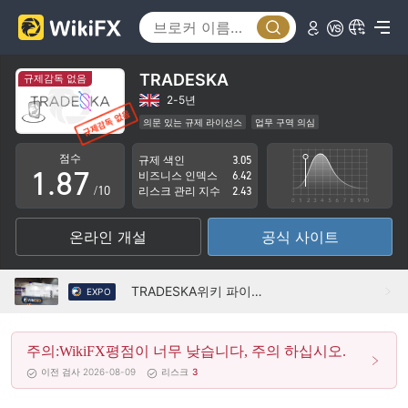
3
2
4
3
5
4
TRADESKA
규제감독 없음
6
5
2-5년
의문 있는 규제 라이선스
업무 구역 의심
0
7
6
잠재적 위험성이 높음
점수
규제 색인
3.05
1
.
8
7
비즈니스 인덱스
6.42
/10
리스크 관리 지수
2.43
2
9
8
온라인 개설
공식 사이트
3
9
4
TRADESKA위키 파이낸스 엑스포 홍콩 2022에서
EXPO
5
주의:WikiFX평점이 너무 낮습니다, 주의 하십시오.
6
이전 검사 2026-08-09
리스크
3
7