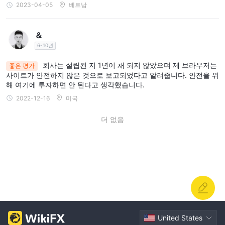
지 않지만 웹 사이트에 있습니다. 트레이더가 교육 자원에 접근하는
2023-04-05
베트남
것은 항상 유익하지만 다음과 같은 경우 도움이 될 것입니다.
TRADESKA 학습 센터에 정확히 무엇이 포함되어 있고 트레이더에
＆
게 어떤 이점이 있는지에 대한 자세한 정보를 제공했습니다.
6-10년
결론
회사는 설립된 지 1년이 채 되지 않았으며 제 브라우저는
좋은 평가
규제되지 않은 외
사용 가능한 정보를 기반으로 TRADESKA ~이다
사이트가 안전하지 않은 것으로 보고되었다고 알려줍니다. 안전을 위
해 여기에 투자하면 안 된다고 생각했습니다.
환 브로커
몇 가지 잠재적 위험 신호가 있습니다. 광범위한 거래 상
2022-12-16
미국
품을 제공하지만 한 가지 유형의 거래 계좌만 있으며 레버리지 수준
은 많은 규제 당국에서 설정한 것보다 훨씬 높습니다. 스프레드 및
더 없음
커미션, 예금 및 인출에 대한 구체적인 정보가 부족한 것도 문제입니
다. 그러나 인기 있는 mt5 거래 플랫폼과 24/7 다중 채널 고객 지원
을 제공합니다. 거래를 결정하기 전에 이러한 모든 요소를 신중하게
고려해야 합니다. TRADESKA .
자주 묻는 질문(FAQ)
United States