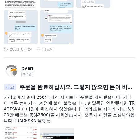
일일 시장 분석, 주간 시장 리뷰 및 기술 분석 보고서를 제공합니다.
경제 캘린더
또한, 그들은
, 다가오는 경제 이벤트와 시장에 대한 예
상 영향을 표시합니다. 이는 거래에 영향을 미칠 수 있는 중요한 이
벤트에 대한 정보를 계속 얻고자 하는 거래자에게 귀중한 리소스가
될 수 있습니다. 마지막으로, TRADESKA 최신 정보에 대한 액세스를
외환 뉴스
제공합니다.
트레이더에게 시장의 최신 개발 정보를 제공
2023-04-24
베트남
합니다.
입금 및 출금
pvan
MasterCard, Maestro,
~하는 동안 TRADESKA 수락 주장
3-5년
Bank Wire 및 Bitcoin
입금 방법으로 입금 수수료 또는 처리 시간
주문을 완료하십시오. 그렇지 않으면 돈이 바닥
신고
에 대한 다른 특정 정보를 찾을 수 없습니다. 인출에도 동일하게 적
날 것입니다.
용됩니다. 입금 및 출금 조건에 대한 투명성 부족은 트레이더에게 불
거래소에서 최대 256의 가격 차이로 내 주문을 차단했습니다. 가격
이 너무 높아서 내 계정에 불이 붙었습니다. 반달동안 연락했지만 TR
편과 불확실성을 유발할 수 있으며 항상 계정 자금 조달 및 자금 인
ADESKA 이메일에 회신하지 않았습니다.. 거래소는 저에게 자산 6,5
출과 관련된 잠재적 위험 및 비용을 고려해야 합니다.
00만 베트남 동($2500)을 사취했습니다. 모두가 이것을 조심해야합
니다 TRADESKA 플랫폼.
TRADESKA최소 보증금 대 다른 중개인