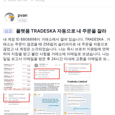
표입니다.
pvan
거래 플랫폼
3-5년
MT5
무엇 TRADESKA 제공하는 업계 최고의
에서 사용할 수 있는 거
데스크톱, 웹 및 모바일
래 플랫폼
장치. MT5는 고급 차트 작성 도
플랫폼 TRADESKA 자동으로 내 주문을 잘라
신고
구, 수많은 기술 지표, EA(Expert Advisors)를 통해 자동 거래 전략
내 계정 ID 8808898이 거래소에서 열려 있습니다. TRADESKA . 거
을 만들고 사용할 수 있는 기능을 포함한 다양한 기능을 제공합니다.
래소는 주문이 끊겼을 때 256핍의 슬리피지로 내 주문을 자동으로
끊었고 내 계정은 소각되었습니다. 나는 즉시 브로커 지원팀에 연락
또한 시장가, 지정가, 정지 및 후행 정지 주문을 포함한 여러 주문 유
하여 지침을 받고 불만 사항을 거래소에 이메일로 보냈습니다. 나는
형을 허용합니다. 또한 MT5는 여러 시간대를 지원하며 거래자는 여
일일 보고서 이메일을 받은 후 24시간 이내에 교환을 이메일로 보냈
러 계정을 모니터링하고 단일 플랫폼에서 거래를 실행할 수 있습니
고, 나는 2주 연속 이메일을 보냈고 교환은 TRADESKA 24시간 이내
에 클레임을 제출했음에도 불구하고 "거래소에서 신고한지 24시간
다.
이 지나서 주문을 확인할 수 없다"는 답변만 드렸습니다. 거래소에서
전반적으로 MT5는 초보자와 숙련된 트레이더 모두의 요구를 충족
잘못된 사유를 제시하고 처리해주지 않았고, 거래소가 저를 속이려는
할 수 있는 포괄적이고 유연한 플랫폼입니다.
의도가 있었던 것 같아서 거래소의 운영 상황을 검토하고 취소해 달
아래의 거래 플랫폼 비교표를 참조하십시오.
라고 요청했습니다.
거래 도구
TRADESKA트레이더가 정보에 입각한 거래 결정을 내리는 데 도움
시장 분석
이 되는 다양한 거래 도구를 제공합니다. 그들의
s 기능은