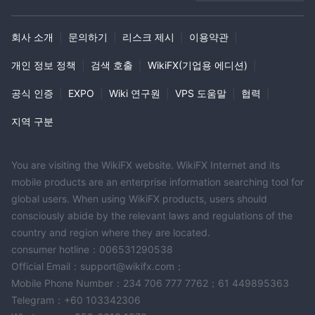
회사 소개
|
문의하기
|
리스크 제시
|
이용약관
|
개인 정보 정책
|
검색 호출
|
WikiFX(기업용 에디션)
|
공식 인증
|
EXPO
|
Wiki 연구원
|
VPS 도움말
|
협력
|
지역 구분
You are visiting the WikiFX website. WikiFX Internet and its
mobile products are an enterprise information searching tool for
global users. When using WikiFX products, users should
consciously abide by the relevant laws and regulations of the
country and region where they are located.
consumer hotline：006531290538
Official Email：support@wikifx.com；
Mobile Phone Number：234 706 777 7762；61 449895363
Telegram：+60 103342306