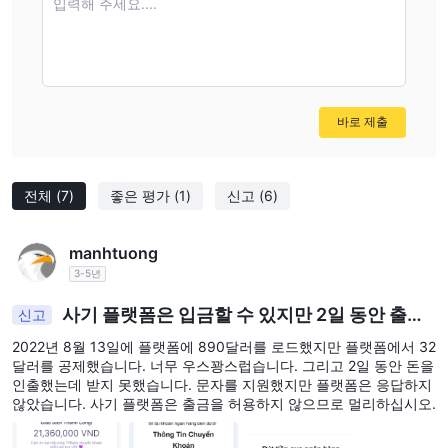
입력해 주세요....
선택입니다.
윈저 브로커 -
업계의 오랜 역사와 고객 서비스에 대한 높은 평판을
자랑하는 Windsor Brokers는 신뢰할 수 있는 브로커를 찾는 트레이
더에게 좋은 선택입니다.
궁극적으로 개인 트레이더를 위한 최고의 브로커는 특정 트레이딩
바로 제출
스타일, 선호도 및 요구 사항에 따라 달라집니다.
~이다 TRADESKA 안전 또는 사기?
전체
(7)
좋은 평가
(1)
신고
(6)
거래 TRADESKA 안전하지 않습니다. 브로커가 다양한 제안을 제공
최첨단 SSL(Secure Sockets Layer) 네트
한다고 주장하지만
manhtuong
워크 보안 프로토콜, 위험 관리 및 고객 자금 분리와 같은 보
3-5년
호 조치
National
, 그들이 규제되지 않는다는 사실과 그들의
Futures Association(NFA, License No. 0549794) 라이
사기 플랫폼은 입금할 수 있지만 2일 동안 출금
신고
센스가 승인되지 않았습니다.
상당한 위험 신호를 발생시킵니다.
할 수 없습니다.
2022년 8월 13일에 플랫폼에 890달러를 로드했지만 플랫폼에서 32
중개인과 투자할 때 주의를 기울이는 것이 필수적이며 더 평판이 좋
달러를 공제했습니다. 너무 우스꽝스럽습니다. 그리고 2일 동안 돈을
고 규제가 있는 대안을 찾는 것이 가장 좋습니다.
인출했는데 받지 못했습니다. 문자를 지원했지만 플랫폼은 응답하지
않았습니다. 사기 플랫폼은 출금을 허용하지 않으므로 멀리하십시오.
시장 상품