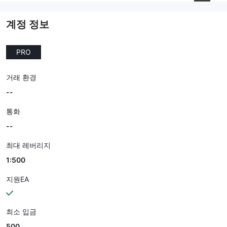
--
계정 정보
PRO
거래 환경
--
통화
--
최대 레버리지
1:500
지원EA
최소 입금
500