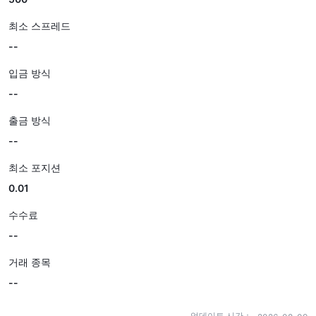
최소 스프레드
--
입금 방식
--
출금 방식
--
최소 포지션
0.01
수수료
--
거래 종목
--
업데이트 시간：