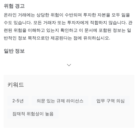
위험 경고
온라인 거래에는 상당한 위험이 수반되며 투자한 자본을 모두 잃을
수도 있습니다. 모든 거래자 또는 투자자에게 적합하지 않습니다. 관
련된 위험을 이해하고 있는지 확인하고 이 문서에 포함된 정보는 일
반적인 정보 목적으로만 제공된다는 점에 유의하십시오.
일반 정보
무엇인가요 TRADESKA ？
TRADESKAmt5 플랫폼을 통해 고객에게 외환, 상품, 주식, 지수, 암
호화폐를 포함한 일련의 거래 수단에 대한 액세스를 제공하는 stp
키워드
거래 중개인으로 자신을 제시합니다. ~와 함께 TRADESKA , 투자자
는 실제 계좌를 개설하려면 최소 $500의 자금을 조달해야 하며 최
2-5년
의문 있는 규제 라이선스
업무 구역 의심
대 거래 레버리지는 최대 1:500입니다. 그러나 다음 사항에 유의해
TRADESKA규제되지 않은
야 합니다.
, 라이센스의 적법성에 대
잠재적 위험성이 높음
한 우려가 있습니다.
다음 기사에서는 이 브로커의 특성을 다양한 측면에서 분석하여 간
단하고 체계적인 정보를 제공합니다. 관심 있으신 분들은 계속 읽어