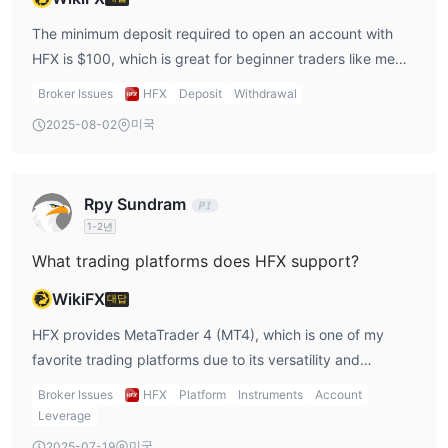
commissions based on the spread. Personally, I like that
계정 유형
HFX trading brokers are transparent about their
The minimum deposit required to open an account with
데모 계정 외에도, HFX은 투자자들에게 미니, 미니 클래식, 클래식,
commissions and spreads, which allows me to make an
HFX is $100, which is great for beginner traders like me
프리미엄 등 네 가지 유형의 실제 계정을 제공합니다.
informed decision when choosing an account. The
who don’t want to risk too much capital upfront. For those
Broker Issues
HFX
Deposit
Withdrawal
미니 계정:
시작 단계의 저거래량 트레이더를 위한 계정입니다.
absence of deposit/withdrawal fees means I can deposit
seeking HFX brokers with low minimum deposit, this is a
미국
2025-08-02
미니 클래식 계정:
초보자를 위한 계정입니다.
and withdraw without incurring additional costs, making it
perfect option. This low barrier to entry makes it much
클래식 계정:
포지션 크기 조정 유연성을 찾는 트레이더를 위한 계
more convenient for me. However, I would recommend
easier for me to get started without the need for a large
정입니다.
comparing the spreads and commissions on each account
investment. The ability to trade with a smaller deposit
프리미엄 계정:
Rpy Sundram
스캘퍼, 대량 거래자 및 전문가 자문 (EA)을 사용하
type to ensure it aligns with my trading strategy and
gives me the flexibility to experiment with different
1-2년
는 사람들을 위한 계정입니다.
frequency.
strategies and gradually increase my capital. I appreciate
that HFX trading brokers offer low deposit options for new
What trading platforms does HFX support?
레버리지
traders, as it allows me to gain experience without taking
WikiFX
대답
레버리지가 클수록 예치 자본을 잃을 위험이 커집니다. 레버리지의
on significant risk.
사용은 유리하게 작용할 수도 있고 그 반대로 작용할 수도 있습니다.
HFX provides MetaTrader 4 (MT4), which is one of my
favorite trading platforms due to its versatility and
스프레드 및 수수료
advanced charting tools. It allows me to customize my
Broker Issues
HFX
Platform
Instruments
Account
HFX은 수수료 없는 계정을 제공하지 않습니다. 모든 계정 유형에는
indicators, automate my trades, and execute orders
Leverage
특정 수수료가 부과됩니다. 미니 계정의 스프레드는 1픽스부터 시작
quickly. Additionally, HFX offers mobile apps for Android,
하며, 다른 세 가지 계정 유형에는 0픽스부터 시작합니다.
미국
2025-07-19