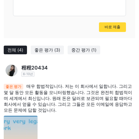
다.
HFX은 데모 계정을 제공하나요?
네.
HFX은 업계 표준인 MT4 및 MT5를 제공하나요?
바로 제출
네. HFX은 MT4와 모바일 트레이딩을 지원합니다.
HFX의 최소 입금 금액은 얼마인가요?
전체
(4)
좋은 평가
(3)
중간 평가
(1)
계정 개설을 위한 최소 초기 입금액은 $100입니다.
HFX은 초보자에게 좋은 브로커인가요?
네. HFX은 규제가 잘 되어 있으며, 주요 MT4 플랫폼에서 경쟁력 있
程程20434
는 거래 조건과 다양한 거래 도구를 제공하기 때문에 초보자에게 좋
6-10년
은 선택입니다. 또한, 실제 자금을 위험에 빠뜨리지 않고 거래를 연
매우 합법적입니다. 저는 이 회사에서 일합니다. 그리고
좋은 평가
습할 수 있는 데모 계정도 제공합니다.
몇 달 동안 모든 활동을 모니터링했습니다. 그것은 완전히 합법적이
며 세계에서 최신입니다. 원래 돈은 달러로 보관되며 필요할 때마다
위험 경고
회사에서 얻을 수 있습니다. 그리고 그들은 모든 이메일에 응답하고
모든 문제에 답할 것입니다.
온라인 거래는 상당한 위험을 수반하며, 투자한 자금을 모두 잃을 수
있습니다. 모든 거래자나 투자자에게 적합하지 않습니다. 위험 요소
를 이해하고, 이 기사에 포함된 정보는 일반 정보 목적으로만 사용되
는 것을 유의해 주세요.