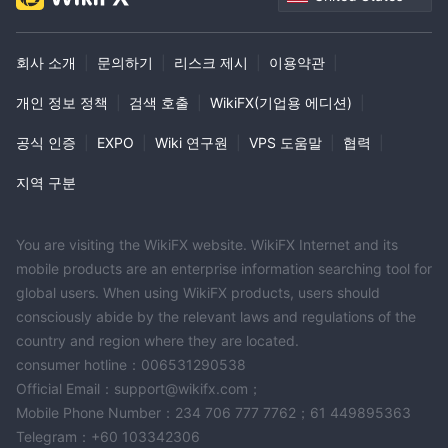
회사 소개
|
문의하기
|
리스크 제시
|
이용약관
|
개인 정보 정책
|
검색 호출
|
WikiFX(기업용 에디션)
|
공식 인증
|
EXPO
|
Wiki 연구원
|
VPS 도움말
|
협력
|
지역 구분
You are visiting the WikiFX website. WikiFX Internet and its
mobile products are an enterprise information searching tool for
global users. When using WikiFX products, users should
consciously abide by the relevant laws and regulations of the
country and region where they are located.
consumer hotline：006531290538
Official Email：support@wikifx.com；
Mobile Phone Number：234 706 777 7762；61 449895363
Telegram：+60 103342306