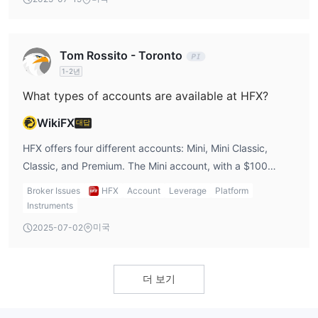
iPhone, and iPad, making it easy for me to trade on the
go. For me, the availability of both desktop and mobile
거래 플랫폼
trading platforms is essential, and I appreciate that HFX
MetaTrader 4
HFX은 트레이더들에게 널리 알려진 인기 있는
Tom Rossito - Toronto
brokers with low minimum deposit options also offer these
(MT4)
거래 플랫폼을 제공합니다. 이 플랫폼은 고급 기능, 사용자
1-2년
flexible platforms for convenient trading from anywhere.
친화적 인터페이스 및 다양한 거래 도구로 유명합니다.
What types of accounts are available at HFX?
HFX은 사용자들의 다양한 요구를 이해하고, 특정 선호도를 충족시
HFX
키기 위해 여러 거래 시스템을 제공합니다. 이 시스템에는
WikiFX
대답
Android, HFX iPhone Trader 및 HFX iPad Trader
가 포함
HFX offers four different accounts: Mini, Mini Classic,
되어 있으며, 다양한 기기에서의 호환성과 접근성을 보장합니다.
Classic, and Premium. The Mini account, with a $100
minimum deposit, is ideal for beginner traders who are just
입출금
Broker Issues
HFX
Account
Leverage
Platform
starting out. The Premium account, which requires a
송금을 통한 입금
HFX은
Instruments
을 받습니다. HFX이 요구하는 최소 입금
$5,000 deposit, is suited for more advanced traders. I
$100
액은
으로, 트레이더들이 관리 가능한 초기 투자로 거래 활동
미국
2025-07-02
appreciate the flexibility in account types because it
을 시작할 수 있습니다.
allows me to choose based on my experience level and
$5
출금에 관해서는, HFX은 최소 출금 금액을
로 설정했습니다. 거
trading goals. For anyone looking for HFX brokers with low
1 영
래자들은 출금을 요청할 수 있으며, 이러한 요청의 처리 시간은
더 보기
minimum deposit options, the Mini account is a great
업일
입니다.
starting point.
HFX은 거래에 사용된 특정 은행에 따라 출금 수수료를 부과합니다.