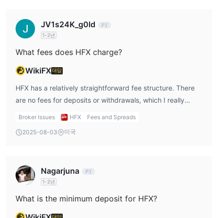
여 거래를 통해 이익을 얻을 수 있습니다.
지수:
JV1s24K_g0ld
HFX 다양한 주식 시장 지수에 대한 거래를 제공하며, 특정 지역이나
1-2년
섹터의 주식 바구니를 대표합니다. 트레이더들은 S&P 500이나
What fees does HFX charge?
FTSE 100과 같은 지수의 전반적인 성과에 대해 개별 주식 거래를
할 필요 없이 투기할 수 있습니다. 이는 다양화와 보다 넓은 시장 동
WikiFX
대답
향에 노출될 수 있는 기회를 제공합니다.
금속:
HFX has a relatively straightforward fee structure. There
are no fees for deposits or withdrawals, which I really
HFX의 트레이더들은 금과 은과 같은 귀금속을 거래할 수 있습니다.
appreciate as a trader, especially when looking at HFX
귀금속은 시장 변동성이나 경제적 불확실성이 높을 때 안전한 피난
Broker Issues
HFX
Fees and Spreads
brokers with low minimum deposit requirements. Many
처로 자주 찾아지는 자산입니다. 금속 거래는 인플레이션에 대비하
미국
2025-08-03
brokers hide deposit and withdrawal fees, which can add
거나 투자 포트폴리오를 다양화하는 방법을 제공할 수 있습니다.
에너지:
up over time, but with HFX, there are no such fees, which
is a huge positive. However, HFX does charge
HFX은 원유와 천연가스와 같은 상품의 가격 변동에 참여할 수 있는
Nagarjuna
commissions on certain accounts, depending on the type
에너지 거래를 제공합니다. 에너지 시장은 지리적 사건과 공급과 수
1-2년
you select. For example, the Mini account has spreads
요의 역학을 포함한 다양한 요인에 영향을 받을 수 있습니다. 에너지
starting from 0 pips, while other accounts like the Premium
상품 거래는 이러한 변동성으로부터 이익을 얻을 수 있는 기회를 제
What is the minimum deposit for HFX?
account offer spreads starting from 0 pips as well but with
공합니다.
WikiFX
대답