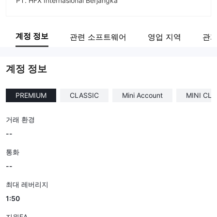
PT. HFX Internasional Berjangka
회사 약칭
HFX
계정 정보
관련 소프트웨어
영업 지역
관계
기업 직원
--
계정 정보
PREMIUM
CLASSIC
Mini Account
MINI CLA
거래 환경
--
통화
--
최대 레버리지
1:50
지원EA