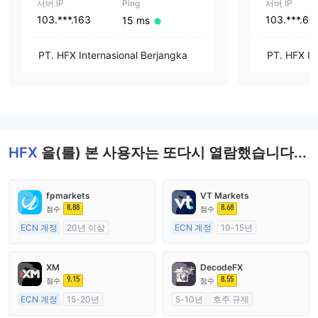
서버 IP
Ping
서버 IP
103.***.163
103.***.60
15 ms
PT. HFX Internasional Berjangka
PT. HFX In
HFX
을(를) 본 사용자는 또다시 열람했습니다...
fpmarkets
VT Markets
8.88
8.68
점수
점수
ECN 계정
20년 이상
ECN 계정
10-15년
호주 규제
호주 규제
외환 거래 라이선스 (MM)
외환 거래 라이선스 (MM)
XM
DecodeFX
마스터 레이블 MT4
마스터 레이블 MT4
9.15
8.55
점수
점수
ECN 계정
15-20년
5-10년
호주 규제
호주 규제
외환 거래 라이선스 (MM)