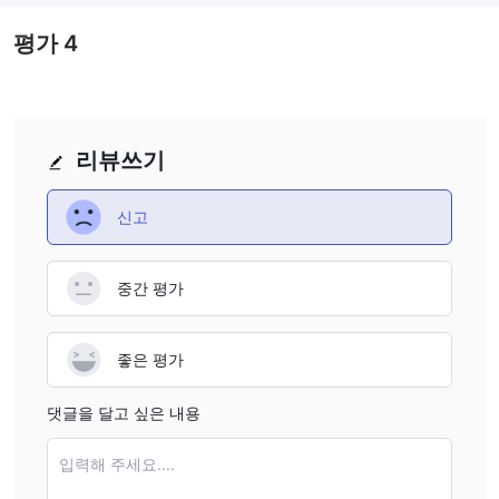
정확한 수수료 구조는 명시되어 있지 않으므로, 거래자들은 약관을
평가
4
검토하거나 HFX에 직접 문의하여 해당 수수료에 대한 정확한 정보
를 얻어야 합니다.
고객 지원
전화: +6221-2933-7651, 이메일:
HFX의 고객 지원은
리뷰쓰기
support@hfx.co.id 또는 실시간 채팅
을 통해 문의할 수 있습
니다.
신고
Twitter, Facebook 및 LinkedIn
또한 이 브로커를
과 같은 소셜
네트워크에서 팔로우할 수 있습니다.
중간 평가
APL Tower Central Park Mall Lantai 16 No. T2
회사 주소:
Jl. Let.Jend S.Parman Kav 28 Jakarta Barat 11470
Indonesia
.
좋은 평가
자주 묻는 질문 (FAQ)
댓글을 달고 싶은 내용
HFX은 규제되고 있나요?
네. HFX은 Badan Pengawas Perdagangan Berjangka Komoditi
입력해 주세요....
Kementerian Perdagangan (BAPPEBTI)에 의해 규제되고 있습니