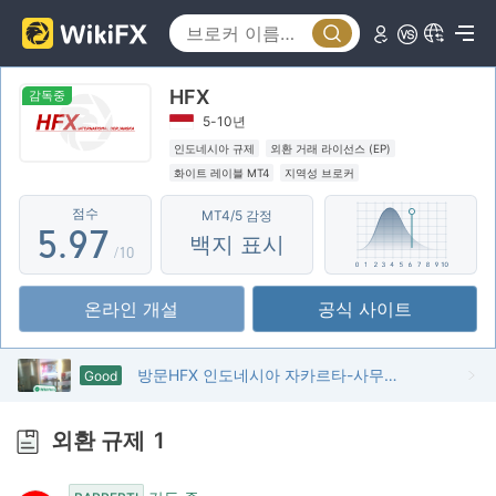
0
4
2
1
5
3
HFX
2
6
4
감독중
5-10년
3
7
5
인도네시아 규제
외환 거래 라이선스 (EP)
화이트 레이블 MT4
지역성 브로커
4
8
6
점수
MT4/5 감정
5
.
9
7
백지 표시
/10
6
8
온라인 개설
공식 사이트
7
9
8
방문HFX 인도네시아 자카르타-사무실 존재 확인
Good
9
외환 규제
1