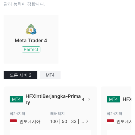
관리 능력이 강합니다.
Meta Trader 4
Perfect
모든 서버 2
MT4
HFXIntlBerjangka-Prima
HFXI
MT4
MT4
4
ry
국가/지역
레버리지
국가/지역
인도네시아
100 | 50 | 33 | 2
인도네시
5 | 10 | 1