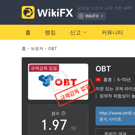
2
0
글로벌 브로커 규제 조회 APP
3
1
WikiFX
4
2
홈
랭킹
신고
커뮤니티
홈
-
브로커
-
OBT
5
3
6
4
OBT
규제감독 없음
홍콩
|
5-10년
7
5
의문 있는 규제 라이
잠재적 위험성이 
|
0
8
6
http://www.obt8.
점수
1
.
9
7
공식 사이트
/10
온라인 개설