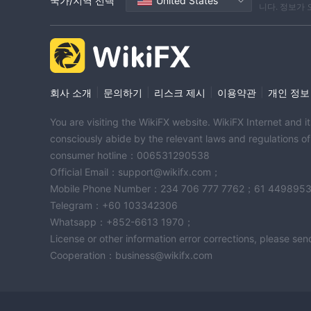
국가/지역 선택
United States
니다. 정보가
|
|
|
|
회사 소개
문의하기
리스크 제시
이용약관
개인 정보
You are visiting the WikiFX website. WikiFX Internet and 
consciously abide by the relevant laws and regulations o
consumer hotline：006531290538
Official Email：support@wikifx.com；
Mobile Phone Number：234 706 777 7762；61 449895
Telegram：+60 103342306
Whatsapp：+852-6613 1970；
License or other information error corrections, please s
Cooperation：business@wikifx.com