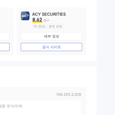
ACY SECURITIES
8.62
점수
15-20년
호주 규제
외환 거래 라이선스 (MM)
세부 정보
마스터 레이블 MT4
공식 사이트
156.255.2.209
방문 국가/지역