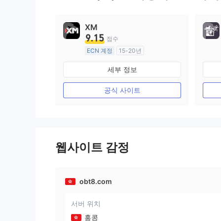
XM
9.15
점수
ECN 계정
15-20년
호주 규제
세부 정보
외환 거래 라이선스 (MM)
마스터 레이블 MT4
공식 사이트
웹사이트 감정
obt8.com
서버 위치
홍콩