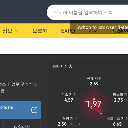
Switch to browser defa
정보
브로커
EXPO
시세
평점 지수
규제 지수
2.69
선스
업무 구역 의심
|
높음
기술 지수
리스크 관
4.57
2.75
/
0
1.97
com/en/
평판 지수
비즈니스 지
2.58
6.65
/
0.11
타임머신