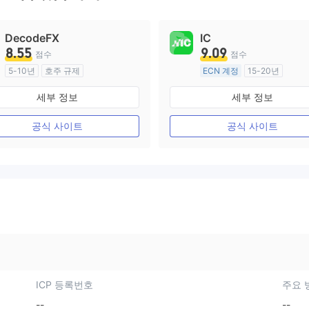
DecodeFX
IC
8.55
9.09
점수
점수
5-10년
호주 규제
ECN 계정
15-20년
외환 거래 라이선스 (MM)
호주 규제
세부 정보
세부 정보
마스터 레이블 MT4
외환 거래 라이선스 (MM)
마스터 레이블 MT4
공식 사이트
공식 사이트
ICP 등록번호
주요 
--
--