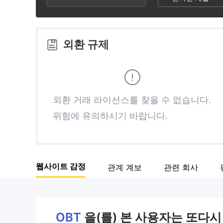
2
8
3
9
외환 규제
4
5
외환 거래 라이선스를 찾을 수 없습니다.
위험에 유의하시기 바랍니다.
6
7
웹사이트 감정
관계 계보
관련 회사
8
9
OBT
을(를) 본 사용자는 또다시