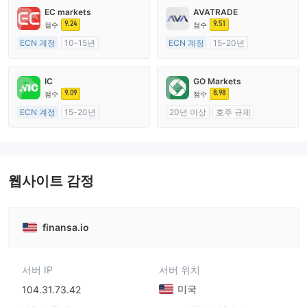
EC markets
AVATRADE
9.24
9.51
점수
점수
ECN 계정
10-15년
ECN 계정
15-20년
호주 규제
호주 규제
외환 거래 라이선스 (MM)
외환 거래 라이선스 (MM)
IC
GO Markets
마스터 레이블 MT4
마스터 레이블 MT4
9.09
8.98
점수
점수
ECN 계정
15-20년
20년 이상
호주 규제
호주 규제
외환 거래 라이선스 (MM)
외환 거래 라이선스 (MM)
cTrader
마스터 레이블 MT4
웹사이트 감정
finansa.io
서버 IP
서버 위치
미국
104.31.73.42