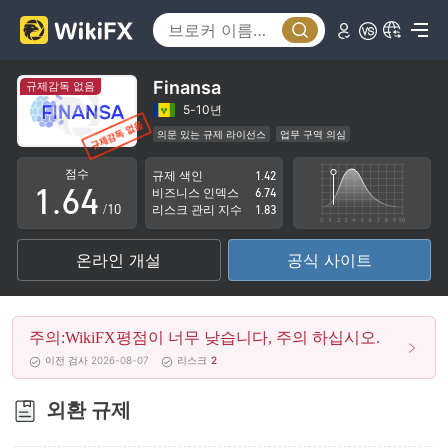
1
2
0
3
1
Finansa
규제감독 없음
4
2
5-10년
의문 있는 규제 라이선스
업무 구역 의심
0
5
3
잠재적 위험성이 높음
점수
규제 색인
1.42
1
.
6
4
비즈니스 인덱스
6.74
/10
리스크 관리 지수
1.83
2
7
5
온라인 개설
공식 사이트
3
8
6
4
9
7
주의:WikiFX평점이 너무 낮습니다, 주의 하십시오.
5
8
이전 검사 2026-08-07
리스크
2
6
9
외환 규제
7