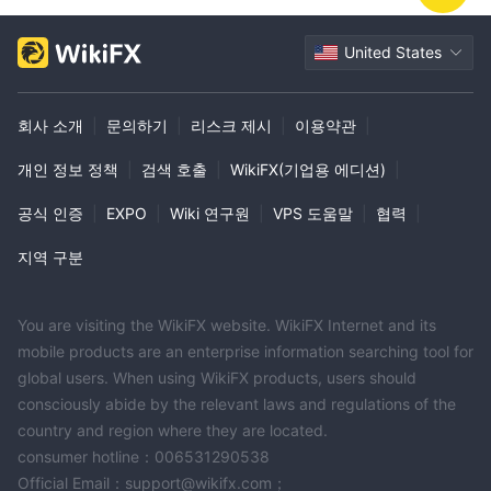
United States
회사 소개
|
문의하기
|
리스크 제시
|
이용약관
|
개인 정보 정책
|
검색 호출
|
WikiFX(기업용 에디션)
|
공식 인증
|
EXPO
|
Wiki 연구원
|
VPS 도움말
|
협력
|
지역 구분
You are visiting the WikiFX website. WikiFX Internet and its
mobile products are an enterprise information searching tool for
global users. When using WikiFX products, users should
consciously abide by the relevant laws and regulations of the
country and region where they are located.
consumer hotline：006531290538
Official Email：support@wikifx.com；