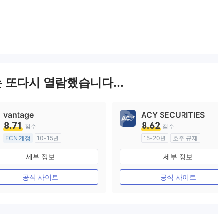
는 또다시 열람했습니다...
vantage
ACY SECURITIES
8.71
8.62
점수
점수
ECN 계정
10-15년
15-20년
호주 규제
호주 규제
외환 거래 라이선스 (MM)
세부 정보
세부 정보
외환 거래 라이선스 (MM)
마스터 레이블 MT4
마스터 레이블 MT4
공식 사이트
공식 사이트