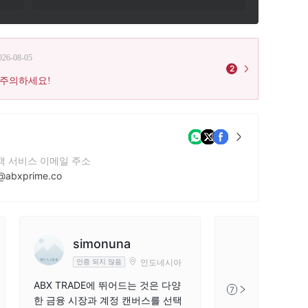
026-08-05
2
 주의하세요!
객 서비스 이메일 주소
@abxprime.co
락번호
0386552745
사 웹사이트
simonuna
인도네시아
인증 되지 않음
ABX TRADE에 뛰어드는 것은 다양
7
한 금융 시장과 계정 캔버스를 선택