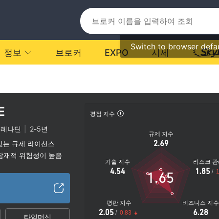
Switch to browser defa
정보
브로커
EXPO
시세
E
평점 지수
그레나딘
|
2-5년
규제 지수
2.69
있는 규제 라이선스
잠재적 위험성이 높음
기술 지수
리스크 관
4.54
1.85
/
1
1.65
평판 지수
비즈니스 지
2.05
6.28
/
0.83
타임머신