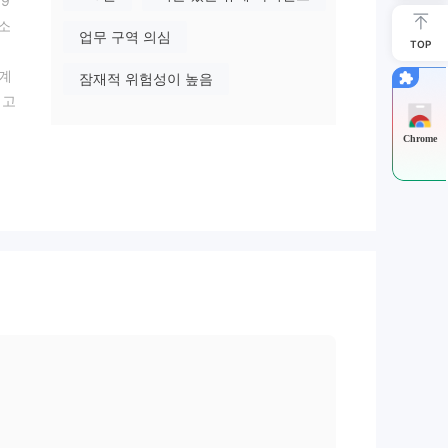
19
 소
업무 구역 의심
TOP
실계
잠재적 위험성이 높음
 고
Chrome
리지
 및
고리
너스
러한
 브