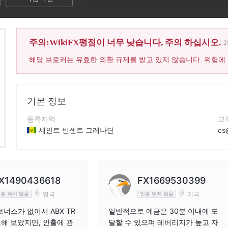
주의:WikiFX평점이 너무 낮습니다, 주의 하십시오.
2
해당 브로커는 유효한 외환 규제를 받고 있지 않습니다. 위험에
기본 정보
등록지역
고
세인트 빈센트 그레나딘
cs
운영 기간
연
2-5년
+6
회사 전체 이름
회
X1490436618
FX1669530399
ABX TRADE LLC
--
영국
미국
증 되지 않음
인증 되지 않음
보너스가 없어서 ABX TR
일반적으로 예금은 30분 이내에 도
도해 보았지만, 인출에 관
달할 수 있으며 레버리지가 높고 자