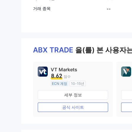
거래 종목
--
ABX TRADE
을(를) 본 사용자
VT Markets
8.62
점수
ECN 계정
10-15년
호주 규제
세부 정보
외환 거래 라이선스 (MM)
마스터 레이블 MT4
공식 사이트