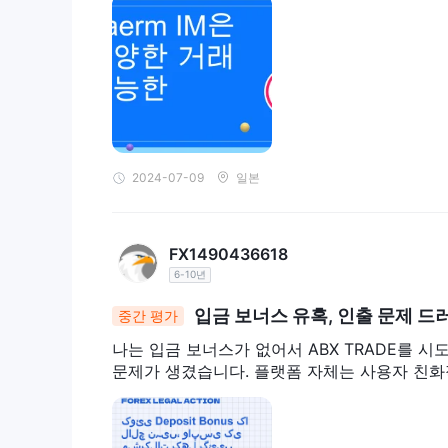
통화 거래에 참여하고 환율 변동을 이용할 수 있도록 합니다
레이더가 기본 자산을 소유하지 않고도 개별 회사 주식
트레이더는 상품 또는 금융 상품의 예상 미래 가치를 기
석유, 금 또는 농산물과 같은 상품과 채권 또는 금리와
뿐만 아니라, ABX TRADE 특정 시장 또는 부문의 
반적인 성과에 대한 입장을 취하여 특정 주식 그룹의 
다양한 시장 도구를 제공함으로써 ABX TRADE 고객
2024-07-09
일본
적으로 가격 변동으로부터 이익을 얻을 수 있는 기회를
피
장미와 단점
FX1490436618
계정 유형
6-10년
ABX TRADEcent, standard 및 ecn의 세 가지 계
센트:
입금 보너스 유혹, 인출 문제 드
CENT 계정은 초보자를 위해 설계되었으며 최소
중간 평가
형입니다. 이 계정의 기본 통화는 USDc(USD 센트)
나는 입금 보너스가 없어서 ABX TRADE를 
2
자신의 포지션을 확대할 수 있습니다. 스프레드 시작
문제가 생겼습니다. 플랫폼 자체는 사용자 친화
50. 티
트 크기는
계약 규모는 1000단위다. 트레이더
습니다.
기준:
에서 제공하는 표준 계정 ABX TRADE 또한 최