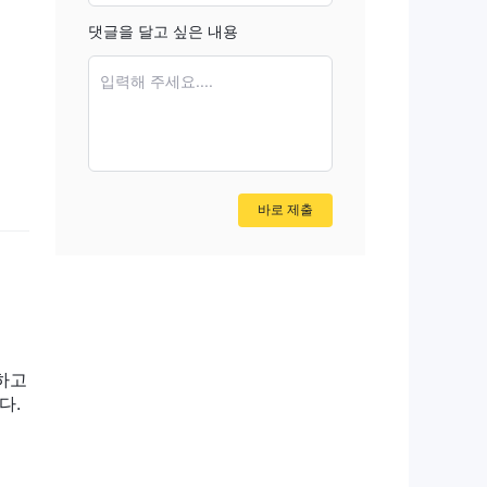
 트
댓글을 달고 싶은 내용
더는
입력해 주세요....
의 전
재
바로 제출
 유
더가
하고
 로
다.
 있
낮은