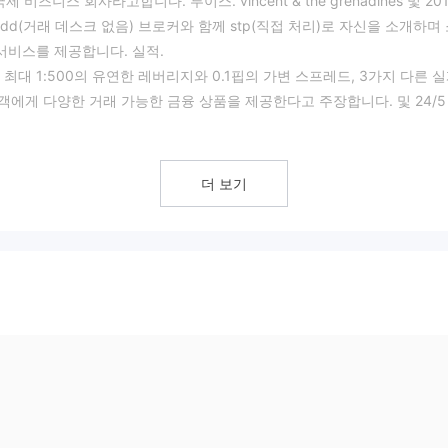
 국제 비즈니스 회사라고합니다. 루이스. vincent & the grenadines 및 20
dd(거래 데스크 없음) 브로커와 함께 stp(직접 처리)로 자신을 소개하며
서비스를 제공합니다. 실적.
폼에서 최대 1:500의 유연한 레버리지와 0.1핍의 가변 스프레드, 3가지 다른 
고객에게 다양한 거래 가능한 금융 상품을 제공한다고 주장합니다. 및 24/5
유형의 계정을 제공합니다. CENT 계정은 초보자를 위해 설계되었으며
 대상으로 합니다. 각 계정 유형에는 고유한 최소 예치금 요구 사항, 레버
더 보기
 메타트레이더 4(mt4) 플랫폼을 사용합니다. 거래자는 데스크톱, 모바일
래 실행에 유연성과 편의성을 제공합니다. 이 플랫폼은 자동 거래 기능, 알
 거래 도구를 제공합니다.
강조 표시하려면 관련 이용 약관을 주의 깊게 검토하는 것이 중요합니다. 보
 특정 요구 사항과 함께 제공됩니다.
실시간 채팅 기능을 포함한 다양한 채널을 통해 제공됩니다. 트레이더는 이
니다.
험 요소가 될 수 있는 유효한 규제가 부족합니다. 트레이더는 규제되지 않은
의 안전과 보안을 제공하는 대체 옵션을 고려해야 합니다.