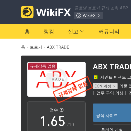
글로벌 브로커 규제 조회 APP
0
WikiFX
1
0
홈
랭킹
신고
커뮤니티
홈
-
브로커
-
ABX TRADE
2
1
3
2
ABX TRAD
규제감독 없음
세인트 빈센트 
4
3
의문 
ECN 계정
업무 구역 의심
|
|
0
5
4
--
점수
1
.
6
5
공식 사이트
/10
온라인 개설