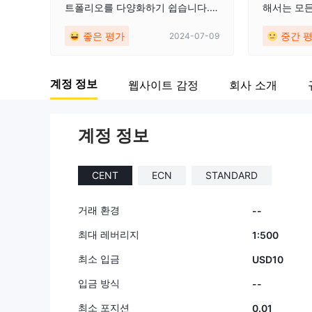
트폴리오를 다양화하기 쉽습니다.
해서는 모
최소 입금액은 매우 합리적이어서
불구하고 문
좋은 평가
중간 
2024-07-09
모든 수준의 트레이더에게 접근 가
폼 자체는 
능합니다. 전반적으로, Kaerm IM이
레드가 낮아
제공하는 옵션과 유연성에 굉장히 i
실망스러웠
계정 정보
웹사이트 감정
회사 소개
mpressed되었습니다!
계정 정보
CENT
ECN
STANDARD
거래 환경
--
최대 레버리지
1:500
최소 입금
USD10
입금 방식
--
최소 포지션
0.01