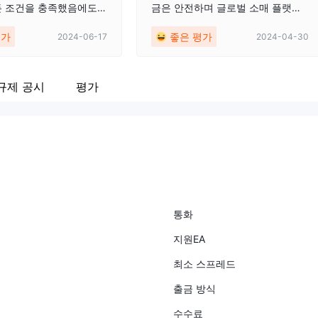
든 조건을 충족했음에도
금은 안전하며 글로벌 소매 플랫폼
제가 생겼습니다. 플랫
거래는 선두에 위치하며 비교적 신
평가
좋은 평가
2024-06-17
2024-04-30
사용자 친화적이고 스프
뢰할 수 있으며 고객 서비스는 적시
서 좋지만, 인출 문제는
에 이루어집니다.
습니다.
규제 공시
평가
통화
지원EA
최소 스프레드
출금 방식
수수료