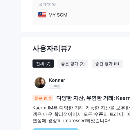
이 브로커 공식 사이트의 홈페이지는 다음과 같습니다.
국가/지역
장점과 단점
MY SCM
ABX TRADE트레이더가 고려해야 할 다양한 이점과 단
품을 포함한 다양한 금융 시장에 대한 액세스를 제공하여 
ecn과 같은 다양한 계정 유형의 가용성은 다양한 수
톱, 모바일 및 웹 기반 거래를 위한 여러 버전으로 안정
사용자리뷰
7
객 지원을 제공합니다. 그러나 다음 사항에 유의하는 것
있는 유효한 규정이 없습니다. 잠재적 트레이더는 결정
전체
(7)
좋은 평가
(2)
중간 평가
(5)
다음은 장단점을 요약한 표입니다. ABX TRADE :
~이다 ABX TRADE 합법?
Konner
ABX TRADE유효한 규제가 없으며 관련 위험을 인식하
6-10년
로 부족함을 나타내는 유효한 규정에 해당하지 않습니다
다양한 자산, 유연한 거래: Kaerm
좋은 평가
는 투자에 더 큰 위험을 초래할 수 있기 때문입니다. 
철저히 조사하고 고려하는 것이 좋습니다.
Kaerm IM은 다양한 거래 가능한 자산을 보
액은 매우 합리적이어서 모든 수준의 트레이더에게
시장 상품
연성에 굉장히 impressed되었습니다!
ABX TRADE다양한 금융 시장에서 거래자에게 다양