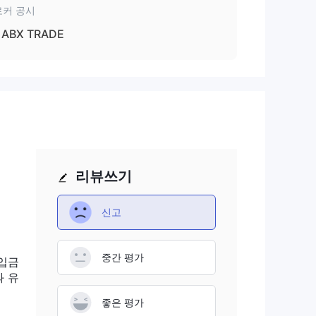
로커 공시
ABX TRADE
 상
및
스크
 고
수
리뷰쓰기
적으
신고
 이
안을
중간 평가
 입금
과 유
좋은 평가
가