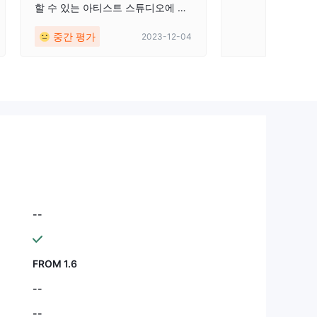
할 수 있는 아티스트 스튜디오에 들
어가는 것과 같은 느낌이었습니다.
중간 평가
2023-12-04
MetaTrader 4의 브러시 스트로크는
여러 장치에서 액세스할 수 있는 안
정적인 그림을 그립니다. 그러나 견
고한 규제가 누락되어 불확실성이
더해졌습니다. 이는 마치 다채로운
시장에서 거래하는 것과 같습니다.
활기차지만 배경에는 주의 사항이
있습니다.
--
FROM 1.6
--
--