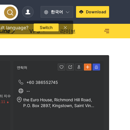
한국어
Download
ult language?
Switch
VPS
라이브
연락처
+60 386552745
--
리 지수
the Euro House, Richmond Hill Road,
.11
P.O. Box 2897, Kingstown, Saint Vince
nt & the Grenadines.
수