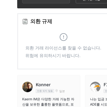
2
7
6
3
8
7
외환 규제
4
9
8
5
9
외환 거래 라이선스를 찾을 수 없습니다.
위험에 유의하시기 바랍니다.
6
7
8
Konner
F
일본
인증 되지 않음
인
9
Kaerm IM은 다양한 거래 가능한 자
나는 입금 
산을 보유한 훌륭한 플랫폼으로, 포
ADE를 시