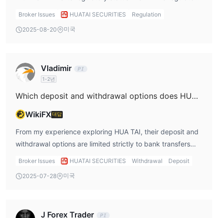
both in China by CFFEX and in Hong Kong, which helps
Broker Issues
HUATAI SECURITIES
Regulation
give me an added sense of security that some regional
미국
2025-08-20
compliance standards are being met. I believe strong
regulation reduces some of the potential risks of dealing
with unlicensed brokers, though it never completely
Vladimir
eliminates them. Another advantage for me is HUA TAI’s
1-2년
broad product offering in traditional financial instruments
such as stocks, options, and precious metals. While it
Which deposit and withdrawal options does HUA TAI offer, such as credit cards, PayPal, Skrill, or cryptocurrencies?
doesn’t provide access to forex or a diverse range of
WikiFX
대답
commodities, for traders focused on equity and derivative
markets—especially in the Chinese or Hong Kong sphere—
From my experience exploring HUA TAI, their deposit and
this focused selection may be appropriate. Lastly, I’ve
withdrawal options are limited strictly to bank transfers
appreciated the self-developed trading platforms like
using major Chinese debit cards, such as those issued by
Broker Issues
HUATAI SECURITIES
Withdrawal
Deposit
Zhangle App and MD5, which offer multi-device access
ICBC, ABC, CCB, and BOC. There is no support for credit
미국
2025-07-28
(including mobile), and have been generally stable in my
cards, PayPal, Skrill, or any form of cryptocurrency. For
usage; this is critical for real-time market access.
me, this means a relatively narrow path for moving funds
However, I would note that the lack of demo accounts,
in and out, which could present a challenge if you are
J Forex Trader
and the absence of popular platforms like MT4/MT5,
accustomed to the flexibility found with more