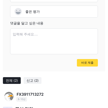
lapses or external market shocks. That’s why, even with
HUA TAI’s regulated status, I remain cautious and diversify
좋은 평가
my trading relationships rather than relying solely on any
single firm for large fund deposits.
댓글을 달고 싶은 내용
입력해 주세요....
바로 제출
전체
(2)
신고
(2)
FX3911713272
6-10년