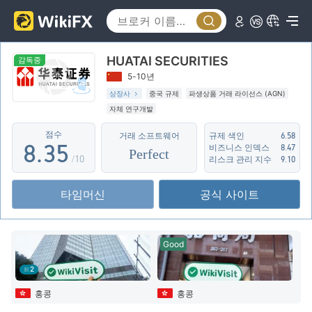
3
0
4
1
HUATAI SECURITIES
5
0
2
감독중
5-10년
6
1
3
상장사
중국 규제
파생상품 거래 라이선스 (AGN)
자체 연구개발
7
2
4
점수
거래 소프트웨어
규제 색인
6.58
8
.
3
5
비즈니스 인덱스
8.47
Perfect
/10
리스크 관리 지수
9.10
9
4
6
타임머신
공식 사이트
5
7
6
8
Good
7
9
2
8
홍콩
홍콩