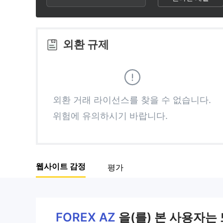
3
1
4
4
2
5
외환 규제
5
3
6
6
4
7
외환 거래 라이선스를 찾을 수 없습니다.
위험에 유의하시기 바랍니다.
7
5
8
8
6
9
웹사이트 감정
평가
9
7
8
FOREX AZ
을(를) 본 사용자는