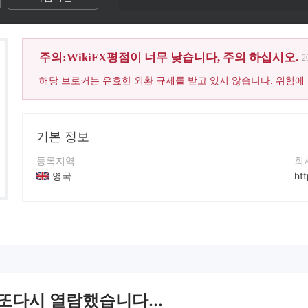
주의:WikiFX평점이 너무 낮습니다, 주의 하십시오.
2
해당 브로커는 유효한 외환 규제를 받고 있지 않습니다. 위험에
기본 정보
등록지역
회
영국
htt
운영 기간
Fa
5-10년
ht
회사 전체 이름
X
FOREX AZ
ht
 또다시 열람했습니다...