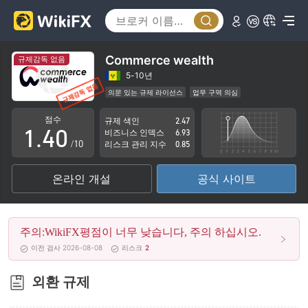
0
1
Commerce wealth
규제감독 없음
2
5-10년
의문 있는 규제 라이선스
업무 구역 의심
0
3
잠재적 위험성이 높음
점수
규제 색인
2.47
1
.
4
0
비즈니스 인덱스
6.93
/10
리스크 관리 지수
0.85
2
5
1
온라인 개설
공식 사이트
3
6
2
4
7
3
주의:WikiFX평점이 너무 낮습니다, 주의 하십시오.
5
8
4
이전 검사 2026-08-08
리스크
2
6
9
5
외환 규제
7
6