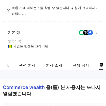
8
7
외환 거래 라이선스를 찾을 수 없습니다. 위험에 유의하시기
바랍니다.
9
8
9
기본 정보
등록지역
세인트 빈센트 그레나딘
운영 기간
5-10년
평
 계보
관련 회사
회사 소개
규제 공시
회사 전체 이름
CommerceWealth Ltd
Commerce wealth
을(를) 본 사용자는 또다시
열람했습니다...