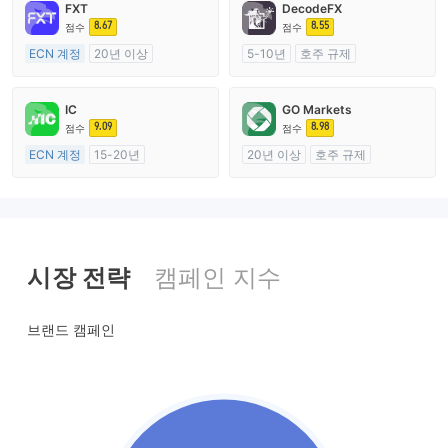
FXT
DecodeFX
8.67
8.55
점수
점수
ECN 계정
20년 이상
5-10년
호주 규제
호주 규제
외환 거래 라이선스 (MM)
외환 거래 라이선스 (MM)
마스터 레이블 MT4
IC
GO Markets
마스터 레이블 MT4
9.09
8.98
점수
점수
ECN 계정
15-20년
20년 이상
호주 규제
호주 규제
외환 거래 라이선스 (MM)
외환 거래 라이선스 (MM)
cTrader
마스터 레이블 MT4
시장 전략
캠페인 지수