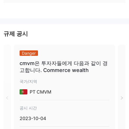
Commerce wealth, 웹 사이트에 따르면 고객에게 엄청난 1:400 레
버리지를 제공하고 20,000명 이상의 고객과 거래했습니다.
스프레드 및 커미션
계정 프리젠테이션에는 스프레드에 대한 언급이 없었지만 홈페이지
규제 공시
에는 런던 세션 중간에 3핍 EUR/USD 스프레드를 보여주는 작은 가
격 차트가 있습니다. 다른 브로커와 비교할 때 너무 큽니다. 업계에
서.
Danger
Da
사용 가능한 거래 플랫폼
cmvm은 투자자들에게 다음과 같이 경
승
Commerce wealthmt5 거래 계정을 제공하고 데모 거래 계정을 사
고합니다. Commerce wealth
리스
용할 수 없으며 큰 단점이 있으며 그러한 기회를 제공하지 않는 중개
인을 멀리해야 합니다. 당신이 시험해 볼 수 없다면 항상 수상한 일
국가/지역
국가
이 벌어지고 있습니다.
PT CMVM
입금 및 출금
나열된 자금 조달 방법 Commerce wealth 신용/직불 카드, 페이팔
및 전신 송금이 포함됩니다. 또한 고객 거주 국가에 따라 다른 지불
공시 시간
공시
영업일 기
방법을 사용할 수 있습니다. 인출이 처리되었다고합니다
2023-10-04
202
준 1~5일 이내
최소 인출 금액은 50 USD입니다.
. 그만큼
전신
환을 통한 은행 카드 인출 한도는 지정되지 않습니다.