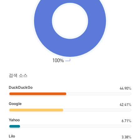
검색 소스
DuckDuckGo
44.90%
Google
42.41%
Yahoo
6.71%
Lilo
3.38%