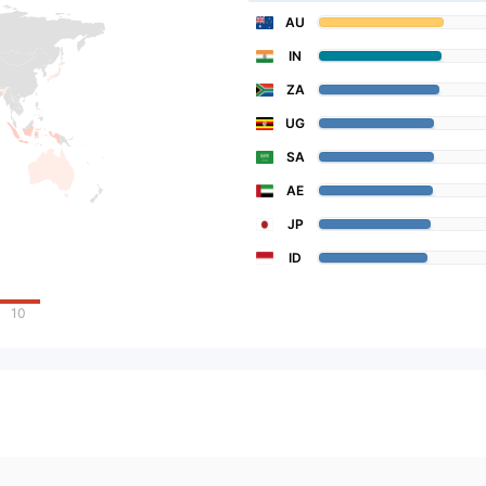
AU
IN
ZA
UG
SA
AE
JP
ID
10