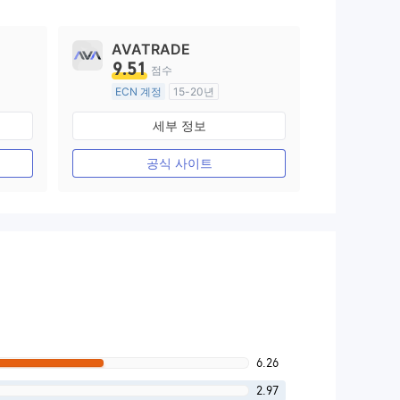
AVATRADE
9.51
점수
ECN 계정
15-20년
호주 규제
세부 정보
외환 거래 라이선스 (MM)
마스터 레이블 MT4
공식 사이트
6.26
2.97