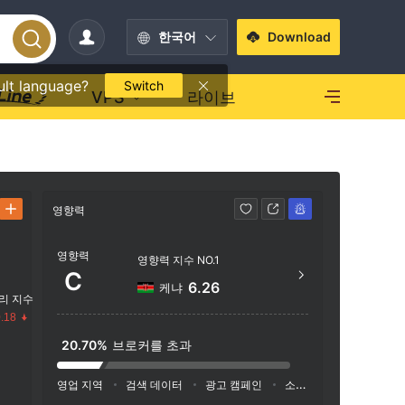
한국어
Download
ult language?
Switch
VPS
라이브
영향력
연락처
영향력
254 
영향력 지수 NO.1
C
https
6.26
케냐
리 지수
.18
20.70%
브로커를 초과
수
영업 지역
검색 데이터
광고 캠페인
소셜 미디어 지수