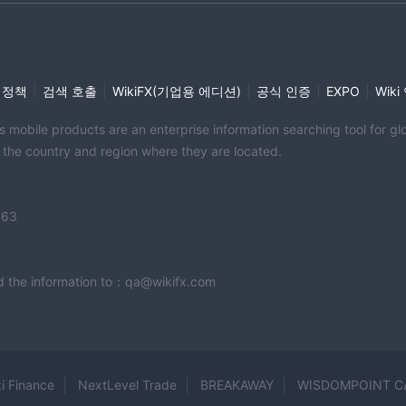
 고객 지원을 제공합니다:
지 JKUAT 빌딩 16층
|
|
|
|
|
 정책
검색 호출
WikiFX(기업용 에디션)
공식 인증
EXPO
Wik
its mobile products are an enterprise information searching tool for 
f the country and region where they are located.
 또는 이메일을 통해 연락할 수 있어 문의나 지원에 쉽게 접근할 수 있습니다.
모든 문제를 신속하고 효과적으로 해결하기 위해 헌신하고 있습니다.
363
end the information to：qa@wikifx.com
서 운영되며, 규제 기관의 감독이나 지침이 부족합니다.
니다.
리적 위치를 횡단하는 다자산 접근 방식을 따릅니다.
i Finance
NextLevel Trade
BREAKAWAY
WISDOMPOINT C