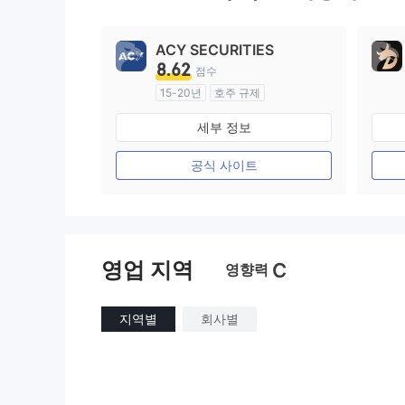
9
ACY SECURITIES
8.62
점수
15-20년
호주 규제
외환 거래 라이선스 (MM)
세부 정보
마스터 레이블 MT4
공식 사이트
영업 지역
C
영향력
지역별
회사별