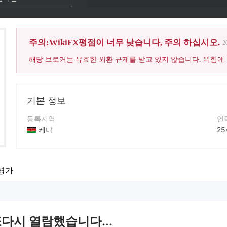
주의:WikiFX평점이 너무 낮습니다, 주의 하십시오.
2
해당 브로커는 유효한 외환 규제를 받고 있지 않습니다. 위험에
기본 정보
등록지역
연
케냐
25
운영 기간
회
5-10년
htt
평가
회사 전체 이름
Mansa-X
또다시 열람했습니다...