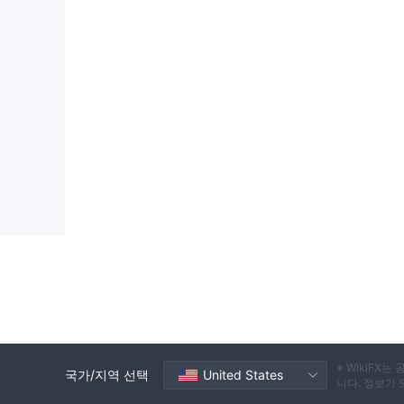
AUM (자산 관리액): 195 억 KES, 2060만 미국 달러
최소 투자금: 250,000 KES, 2,500 USD
최소 입금액: 100,000 KES, 1,000 USD
금융 서비스 수수료: 5%
성과 수수료: 장벽 이상 10%
투자 전략:
다중 자산 접근 방식: 다양한 자산, 클래스, 섹터 및 
롱/숏 트레이딩 모델: 시장 변동성 속에서 수익을 극
투자 우주:
글로벌 투자: 개별 주식 및 주가 지수, 고정 소득, 파생
지역 투자: 현금 및 현금 등가물, 고정 소득, NSE 파생상
고객 혜택:
Resilient 투자에 대한 접근: 아프리카 성공과 혁신
진정한 다양화: 상이한 자산 유형 및 지리적 지역을 
Mansa-X Fund는 지역 및 글로벌 투자자 모두를 
리스크를 최소화합니다.
※ WikiF
국가/지역 선택
United States
니다. 정보가
고객 지원