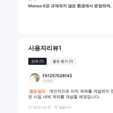
Mansa-X은 규제되지 않은 환경에서 운영되며,
X와 관련된 사용자나 이해관계자들에게 잠재적인 위험
책임성을 보장하는 것이 어려워질 수 있습니다.
장단점
Mansa-X 펀드에 투자하는 것은 아프리카의 성공과 
합니다. 이 펀드는 다양한 자산 유형과 지리적 지역을
사용자리뷰
1
익을 향상시킵니다. 또한, Mansa-X은 다양한 의사
니다.
전체
(1)
좋은 평가
(1)
그러나 주목할만한 우려 사항 중 하나는 규제 부재로 인
입니다. 이러한 단점에도 불구하고, Mansa-X 펀드
을 상쇄합니다.
FX1257028142
6-10년
서비스
개인적으로 아직 계좌를 개설하지 
좋은 평가
자금 프로필:
운 시일 내에 계좌를 개설할 예정입니다.
Standard Investment Bank
에 의해 운영됩니다
기초 통화: KES (케냐 실링) 및 USD (미국 달러)
2023-02-27
콜롬비아
자금 창립: 2019년 1월 (KES), 2022년 10월 (USD)