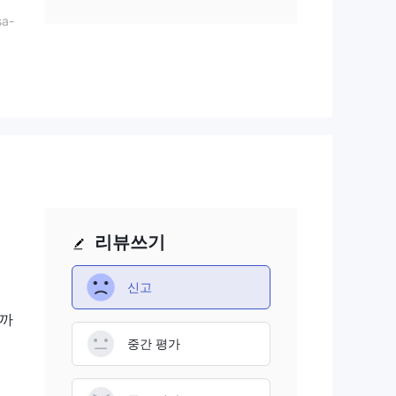
a-
성과
제공
 수
공합
것
위험
리뷰쓰기
신고
가까
중간 평가