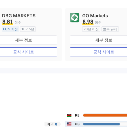
DBG MARKETS
GO Markets
8.81
8.98
점수
점수
ECN 계정
10-15년
20년 이상
호주 규제
호주 규제
외환 거래 라이선스 (MM)
세부 정보
세부 정보
외환 거래 라이선스 (MM)
cTrader
마스터 레이블 MT4
공식 사이트
공식 사이트
KE
미국
US