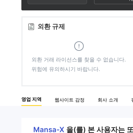
3
1
8
4
2
9
외환 규제
5
3
6
4
외환 거래 라이선스를 찾을 수 없습니다.
위험에 유의하시기 바랍니다.
7
5
8
6
영업 지역
웹사이트 감정
회사 소개
9
7
8
Mansa-X
을(를) 본 사용자는 