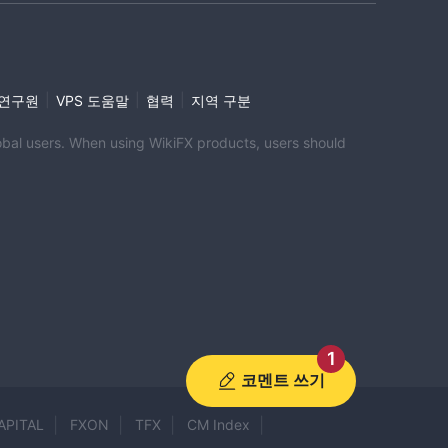
|
|
|
i 연구원
VPS 도움말
협력
지역 구분
global users. When using WikiFX products, users should
 저
1
코멘트 쓰기
APITAL
FXON
TFX
CM Index