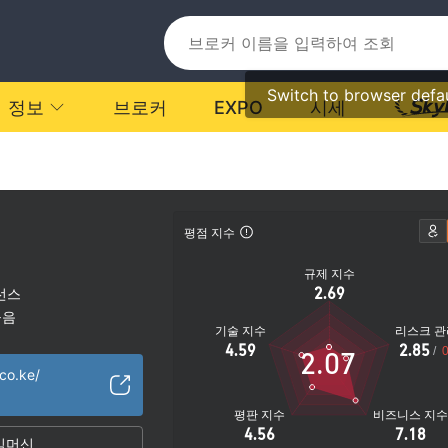
Switch to browser defa
정보
브로커
EXPO
시세
평점 지수
규제 지수
2.69
선스
높음
기술 지수
리스크 관
4.59
2.85
/
0
2.07
.co.ke/
평판 지수
비즈니스 지
4.56
7.18
임머신