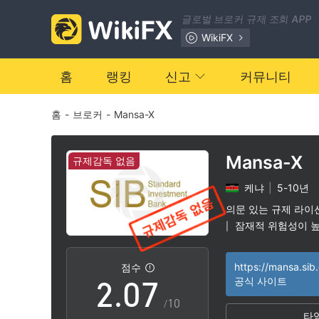
0
글로벌 브로커 규제 조회 APP
1
WikiFX
2
홈
랭킹
신고
커뮤니티
홈
-
브로커
-
Mansa-X
3
4
Mansa-X
규제감독 없음
케냐
|
5-10년
0
5
의문 있는 규제 라이
잠재적 위험성이 
|
1
6
https://mansa.sib
점수
2
.
0
7
공식 사이트
/10
타