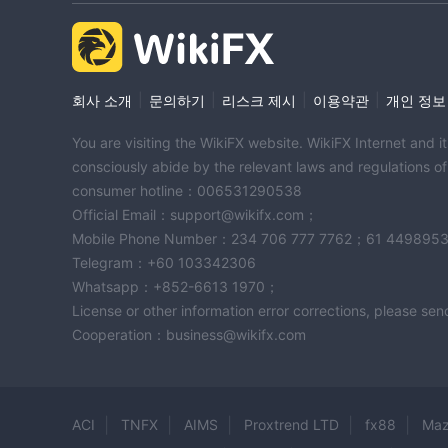
Mansa-X Fund는 다양한 연락 옵션을 통해 종합적인
연락처 세부 정보:
주소: 케냐 나이로비 케냐타 아베뉴 13714 – 00800번
전화번호: +254(0) 20 2277 000
|
|
|
|
회사 소개
문의하기
리스크 제시
이용약관
개인 정보
모바일: +254(0) 777 333 000
WhatsApp: +254(0)777 333 000
You are visiting the WikiFX website. WikiFX Internet and 
Email: clientservices@sib.co.ke
consciously abide by the relevant laws and regulations o
consumer hotline：006531290538
접근 가능한 지원: 고객은 전화, 모바일, WhatsApp
Official Email：support@wikifx.com；
희 팀은 전문적이고 지식이 풍부한 지원을 제공하여 
Mobile Phone Number：234 706 777 7762；61 449895
자주 묻는 질문
Telegram：+60 103342306
Whatsapp：+852-6613 1970；
Q1: Mansa-X 자금은 규제되고 있습니까?
License or other information error corrections, please s
A1: 아니요, Mansa-X은(는) 규제되지 않은 환경에
Cooperation：business@wikifx.com
Q2: 최소 투자금은 얼마인가요?
A2: 최소 투자금은 250,000 KES 또는 2,500 USD입
Q3: Mansa-X은 투자 다각화를 어떻게 합니까?
A3: Mansa-X는 다양한 자산, 클래스, 섹터 및 지
ACI
TNFX
AIMS
Proxtrend LTD
fx88
Maz
Q4: 고객 지원을 위한 연락 옵션은 무엇입니까?