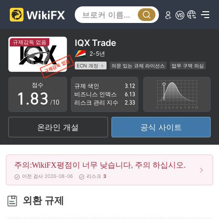
3
4
5
0
IQX Trade
규제감독 없음
6
1
2-5년
ECN 계정
의문 있는 규제 라이선스
업무 구역 의심
0
7
2
잠재적 위험성이 높음
점수
규제 색인
3.12
1
.
8
3
비즈니스 인덱스
6.13
/10
리스크 관리 지수
2.33
2
9
4
온라인 개설
공식 사이트
3
5
4
6
주의:WikiFX평점이 너무 낮습니다, 주의 하십시오.
5
7
이전 검사 2026-08-06
리스크
3
6
8
외환 규제
7
9