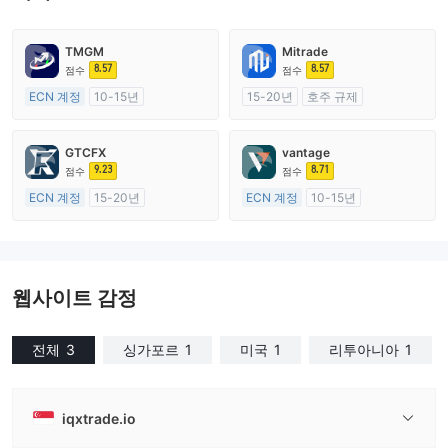
TMGM
Mitrade
8.57
8.57
점수
점수
ECN 계정
10-15년
15-20년
호주 규제
호주 규제
외환 거래 라이선스 (MM)
외환 거래 라이선스 (MM)
자체 연구개발
GTCFX
vantage
마스터 레이블 MT4
9.23
8.71
점수
점수
ECN 계정
15-20년
ECN 계정
10-15년
영국 규제
호주 규제
외환 거래 라이선스 (MM)
외환 거래 라이선스 (MM)
마스터 레이블 MT4
마스터 레이블 MT4
웹사이트 감정
전체
3
싱가포르
1
미국
1
리투아니아
1
iqxtrade.io