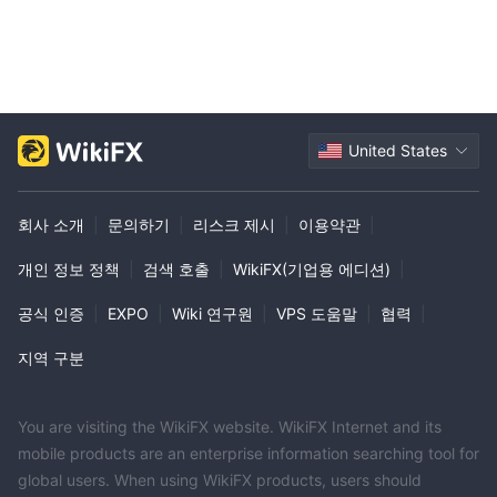
커의 지원팀에 연락한 결과, 이 문제를 해결하기 위해 사무실에 방문
하라는 요청을 받았습니다. 이 요청에 따라 방문했으나, 거기에서는
위협적인 언어를 사용하며 돈을 돌려주지 않았습니다. IQX 브로커의
행동은 명백한 사기 행위라고 믿으며, 이 사건을 당국과 WIKI, FPA
커뮤니티에 신고하여 유사한 사기 행위로부터 다른 사람들을 경고하
고자 합니다.
United States
회사 소개
|
문의하기
|
리스크 제시
|
이용약관
|
개인 정보 정책
|
검색 호출
|
WikiFX(기업용 에디션)
|
공식 인증
|
EXPO
|
Wiki 연구원
|
VPS 도움말
|
협력
|
지역 구분
You are visiting the WikiFX website. WikiFX Internet and its
mobile products are an enterprise information searching tool for
global users. When using WikiFX products, users should