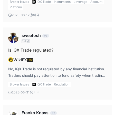
Broker Issues
IQX Trade
Instruments
Leverage
Account
IQX Trade에서 예금 또는 인출에 대한 수수료는 없습니다. 표준 계
Platform
정의 최소 입금액은 $100이지만, 이는 계정 종류에 따라 다를 수 있
미국
2025-06-12
습니다.
sweetosh
1-2년
Is IQX Trade regulated?
WikiFX
대답
No, IQX Trade is not regulated by any financial institution.
Traders should pay attention to fund safety when trading.
Try to choose brokers regulated by authoritative financial
Broker Issues
IQX Trade
Regulation
institutions.
미국
2025-05-31
Franko Knavs