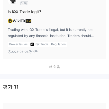
1-2년
Is IQX Trade legit?
WikiFX
대답
Trading with IQX Trade is illegal, but it is currently not
regulated by any financial institution. Traders should
exercise caution and pay attention to the safety of their
Broker Issues
IQX Trade
Regulation
funds when trading.
미국
2025-05-06
더 없음
평가
11