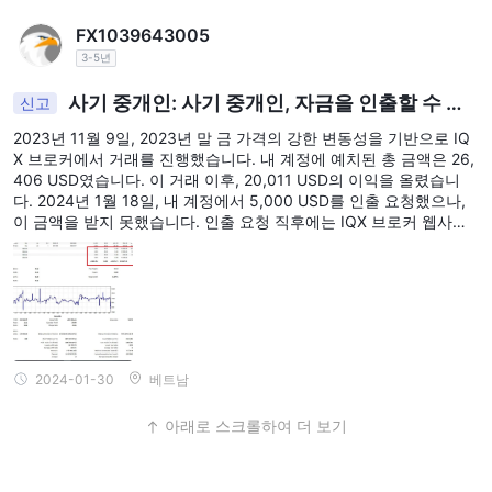
하고 삭제하라고 말했다고 말했습니다. 그 후 IQX는 계속해서 이메일
FX1039643005
을 보내고, 노인 어머니에게 진술서를 작성하고 요청하는 모든 일을
하도록 강요했습니다. 하지만 결국 우리는 IQX로부터 돈 세탁을 한다
3-5년
는 이메일을 받았으며, 우리는 IB를 찾아 돈을 요구해야 한다고 말했
습니다. 이는 사기의 받아들일 수 없는 행위입니다. 왜냐하면 나는 iq
사기 중개인: 사기 중개인, 자금을 인출할 수 없
신고
x에 돈을 입금하기 위한 모든 문서를 가지고 있었으며, IB에게 돈을
음
2023년 11월 9일, 2023년 말 금 가격의 강한 변동성을 기반으로 IQ
주지 않아도 되었으며, 지금까지 그 IB에게 연락할 수 없기 때문에 온
X 브로커에서 거래를 진행했습니다. 내 계정에 예치된 총 금액은 26,
라인으로 가서 어머니의 돈을 되찾기 위한 방법을 찾아야 합니다.
406 USD였습니다. 이 거래 이후, 20,011 USD의 이익을 올렸습니
다. 2024년 1월 18일, 내 계정에서 5,000 USD를 인출 요청했으나,
이 금액을 받지 못했습니다. 인출 요청 직후에는 IQX 브로커 웹사이
트의 계정이 잠겨 있었습니다. 이 문제를 해결하기 위해 이메일을 통
해 브로커의 지원팀에 연락한 결과, 이 문제를 해결하기 위해 사무실
에 방문하라는 요청을 받았습니다. 이에 따라 방문했으나, 거기에서
는 위협적인 언어를 사용하며 돈을 돌려주지 않았습니다. IQX 브로커
의 행동은 명백한 사기 행위라고 믿으며, 불만을 제기할 것입니다. 이
사건은 경찰과 WIKI, FPA 커뮤니티에 보고되어 유사한 사기 행위로
부터 커뮤니티를 경계하도록 경고합니다. 2023년 11월 9일, 2023년
2024-01-30
베트남
말 금 가격의 큰 변동성을 기반으로 IQX 브로커와 거래를 진행했습니
다. 내 계정에 예치된 총 금액은 $26,406였습니다. 이 거래 이후, $2
아래로 스크롤하여 더 보기
0,011의 이익을 얻었습니다. 2024년 1월 18일, 내 계정에서 $5,000
를 인출 요청했으나, 이 금액을 받지 못했습니다. 인출 요청 직후에는
IQX 브로커의 웹사이트 계정이 잠겨 있었습니다. 이메일을 통해 브로