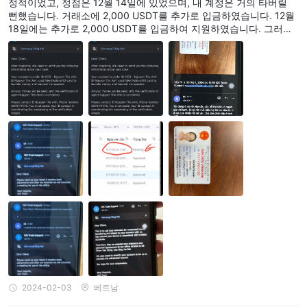
정적이었고, 정점은 12월 14일에 있었으며, 내 계정은 거의 타버릴
뻔했습니다. 거래소에 2,000 USDT를 추가로 입금하였습니다. 12월
18일에는 추가로 2,000 USDT를 입금하여 지원하였습니다. 그러나
거래소에 USDT를 입금하는 데는 입금 주문을 처리하는 데 시간이 오
래 걸린다는 것을 알았기 때문에, 12월 18일 이후에는 계정이 계속해
서 부정적인 상태로 유지된다면 베트남 화폐를 입금하기로 결정했습
니다. 그 후로는 큰 부정적인 날들이 있었고, 어머니의 계정은 공급을
충전할만큼의 돈이 충분하지 않아서 친구에게 돈을 빌려 어머니의 계
정에 베트남 화폐를 입금하도록 요청하였으며, 저 또한 어머니의 계
정에 한 번 공급을 충전하였습니다. 1월 18일에 주문이 정산되었을
때, 계정은 처음에 1,382달러의 이익을 보였지만, IQX Trade는 계정
에 1,131달러의 연체 수수료와 최대 2,744달러의 중개 수수료를 부과
했습니다. 그래서 어머니의 계정은 실제로 2,493달러의 손실이 있었
습니다. 어머니의 계정이 흘려보내지고 부정적인 신호를 인지한 후,
나는 위의 금액 손실을 받아들이고 거래소에서 남은 자본을 인출하기
로 결정했습니다. 1월 19일에는 어머니의 남은 자본인 6,251달러를
인출하기 위해 주문을 넣었습니다. 그러나 IQX Trade는 인출을 허용
하지 않았으며, 돈 세탁을 의심하는 이메일을 보내 협력하고 사무실
에 나타나도록 요청했습니다. 올해 72세인 어머니는 한낮의 8도인
하노이의 추운 날씨에서 IQX에 의해 노인 여성이 왔다갔다하게 되었
습니다. 어머니가 IQX 하노이 사무실에 갔을 때, 칸이라는 이름의 2
명이 있었고, 그 날에는 또 다른 2명이 더 나타났습니다. IQX가 지불
2024-02-03
베트남
하지 않아 돈을 요구하기 위해 나타난 것입니다. 어머니는 그 두 사람
이 동영상을 녹화하는 것을 보았을 때, 그곳의 남성들이 그녀를 협박