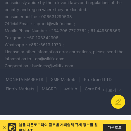
consciously abide by the relevant laws and regulations of the
country and region where they are located.
consumer hotline：006531290538
Official Email：support@wikifx.com；
Mobile Phone Number：234 706 777 7762；61 449895363
Telegram：+60 103342306
Whatsapp：+852-6613 1970；
License or other information error corrections, please send the
information to：qa@wikifx.com
Cooperation：business@wikifx.com
MONETA MARKETS
XMR Markets
Proxtrend LTD
Fintrix Markets
MACRO
4xHub
Core Prime
더 보기
BRIDGE MARKETS
Market10
METAGOLD
IMC
Vatee
FXOpen
LITRO MARKET
QF Markets
Eliom FX
Fake CXM TRADING
Altai
앱을 다운로드하여 글로벌 거래업체 규제 정보를 원
SEVEN CAPITALS
KRC GROUP
다운로드
클릭 조회