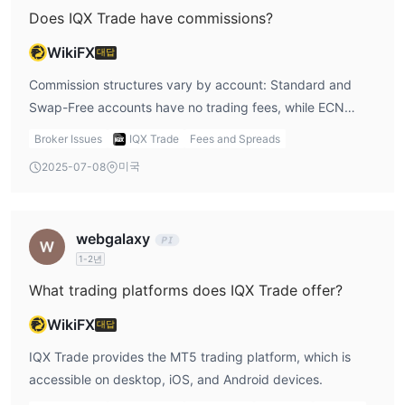
가능한 상품 중 일부입니다.
Does IQX Trade have commissions?
계정 유형
WikiFX
대답
IQX에서는 표준, ECN 및 스왑 프리 라이브 트레이딩 계정을 제공합
Commission structures vary by account: Standard and
니다. 또한 이슬람 상인을 위한 스왑 프리 계정도 제공합니다. 실습
Swap-Free accounts have no trading fees, while ECN
데모 계정은 언급되지 않았습니다.
accounts charge $6 per lot.
Broker Issues
IQX Trade
Fees and Spreads
레버리지
미국
2025-07-08
IQX Trade은 트레이더가 1:500까지의 레버리지로 더 큰 포지션을
더 적은 자본 투자로 제어할 수 있도록 합니다. 고려된 위험 관리는
고 레버리지로 인한 큰 손실을 피하기 위해 필수적입니다.
webgalaxy
1-2년
IQX Trade 수수료
What trading platforms does IQX Trade offer?
IQX Trade이 부과하는 수수료는 유사한 성격의 중개인들과 동일합
니다. ECN 계정은 1롯당 $6의 수수료를 부과하지만, 표준 및 스왑
WikiFX
대답
프리 계정에는 어떠한 수수료도 없습니다. 계정 유형과 거래되는 상
IQX Trade provides the MT5 trading platform, which is
품이 스프레드에 영향을 미칩니다.
accessible on desktop, iOS, and Android devices.
거래 플랫폼
입출금