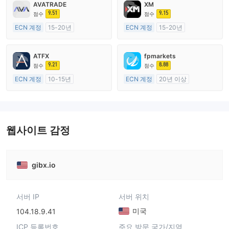
AVATRADE
XM
9.51
9.15
점수
점수
ECN 계정
15-20년
ECN 계정
15-20년
호주 규제
호주 규제
외환 거래 라이선스 (MM)
외환 거래 라이선스 (MM)
ATFX
fpmarkets
마스터 레이블 MT4
마스터 레이블 MT4
9.21
8.88
점수
점수
ECN 계정
10-15년
ECN 계정
20년 이상
호주 규제
호주 규제
외환 거래 라이선스 (MM)
외환 거래 라이선스 (MM)
마스터 레이블 MT4
마스터 레이블 MT4
웹사이트 감정
gibx.io
서버 IP
서버 위치
미국
104.18.9.41
ICP 등록번호
주요 방문 국가/지역