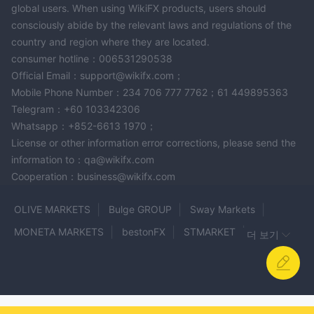
global users. When using WikiFX products, users should
니다.
consciously abide by the relevant laws and regulations of the
결과적으로, 우리는 모든 트레이더, 특히 시장에 새로운 사람들에게
country and region where they are located.
자신의 거래 전략에서 레버리지를 사용할 때 극도의 주의를 기울이
consumer hotline：006531290538
도록 권장합니다. 레버리지를 현명하게 활용하고, 자신의 위험 허용
Official Email：support@wikifx.com；
능력, 금융 목표 및 시장에 대한 이해와 일치시키는 것이 중요합니
Mobile Phone Number：234 706 777 7762；61 449895363
다.
Telegram：+60 103342306
Whatsapp：+852-6613 1970；
스프레드 및 수수료
License or other information error corrections, please send the
변동 스프레드
2020532581은 0.3 픽셀과 2 픽셀 사이의
로 운영
information to：qa@wikifx.com
됩니다. 스프레드의 가변성은 높은 유동성 기간 동안 거래자에게 경
Cooperation：business@wikifx.com
쟁력 있는 거래 환경을 제공할 수 있습니다.
수수료 구조에 대한 구체적인 세부 정보는 제공되지
그러나
OLIVE MARKETS
Bulge GROUP
Sway Markets
않습니다
, 이는 이 플랫폼의 전반적인 거래 비용을 어느 정도로 알
MONETA MARKETS
bestonFX
STMARKET
더 보기
아보기 어렵게 만듭니다. 수수료에 대한 명확한 정보가 없으면 거래
Weltrade
INZO
SDFX Global
TruTrade
자들은 거래의 전체 비용을 정확하게 계산하기 어렵습니다.
따라서, GIBXChange와 거래하기 전에 비용 구조를 종합적으로 이
AQR L - Trade
DMACAPITALS
SBCFX
해하기 위해 중개인에게 직접 연락하여 이 필요한 세부 정보를 문의
Fenix SECURITIES
KIEXO
Fintech Maju Berjangka
하는 것이 권장됩니다.