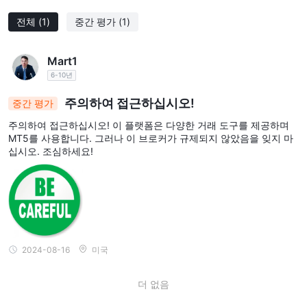
마지막으로, GIBXChange와의 거래에 참여할지 여부를 선택하는 것
은 개인의 결정입니다. 실제 거래 활동에 앞서 위험과 수익을 신중하
전체
(1)
중간 평가
(1)
게 균형을 맞추는 것이 권장됩니다.
Mart1
시장 기구
6-10년
GIBXChange은 투자자들에게 다양한 금융상품을 제공합니다.
주의하여 접근하십시오!
외환 통화 쌍
그들의 제공은
중간 평가
으로 시작되며, 이는 어떠한 중요한 거
래 플랫폼의 기반이 됩니다.
주의하여 접근하십시오! 이 플랫폼은 다양한 거래 도구를 제공하며
기술에 관심이 있는 투자자들을 위해, 그들은 또한 비트코인 (BTC),
MT5를 사용합니다. 그러나 이 브로커가 규제되지 않았음을 잊지 마
십시오. 조심하세요!
암호화폐
이더리움 (ETH) 및 라이트코인 (LTC)과 같은 주요
의 거
래를 용이하게 해주며, 290개 이상의 통화에서 거의 300개의 다양
한 거래 페어를 제공합니다.
귀금속
유형성 자산을 선호하는 사람들을 위해,
은 거래 가능합니다.
주식에 대한 차이 계약 (CFD)
그들의 재고는
의 포함으로 더욱
확장되어 있으며, 이를 통해 투자자들은 기초 자산을 소유하지 않고
2024-08-16
미국
도 시장 변동성에서 혜택을 얻을 수 있습니다.
또한, 그들은 시장 움직임을 종합적으로 추적하고자 하는 투자자들
더 없음
글로벌 지수
을 위한
를 제공합니다.