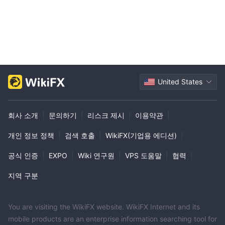
계정
표준 계정
GIBXChange은 고객들에게
유형을 제공하며, 이는 거래
세계로의 합리적인 진입 수준을 허용하는 옵션입니다. 이 표준 계정
최소 입금액
$100
을 개설하기 위해 필요한
은
으로 설정되어 있습
니다. 이 비교적 낮은 기준은 금융 시장을 탐색하기 시작하는 초보자
부터 새로운 플랫폼을 찾고 있는 보다 경험있는 트레이더들까지 다
United States
양한 잠재 투자자들을 유혹합니다.
표준 계좌는 GIBXChange가 제공하는 다양한 금융 상품과 관련하여
투자자가 접근 가능하고 실행 가능한 방법을 제공합니다.
회사 소개
|
문의하기
|
리스크 제시
|
이용약관
|
레버리지
개인 정보 정책
|
검색 호출
|
WikiFX(기업용 에디션)
|
GIBXChange은 최대 1:100의 상당한 레버리지를 제공합니다. 이는
공식 인증
|
EXPO
|
Wiki 연구원
|
VPS 도움말
|
협력
|
거래자들이 투자를 최대 100배까지 확대할 수 있으며, 이로써 시장
노출과 잠재적 이익을 크게 증가시킬 수 있습니다.
지역 구분
그러나 레버리지는 이익을 크게 확대할 수 있지만, 손실도 크게 확대
될 수 있다는 점을 이해하는 것이 중요합니다. 따라서 이러한 고 레
You are visiting the WikiFX website. WikiFX Internet and its
버리지의 사용은 상당한 위험을 수반합니다 - 특히 그 영향을 완전히
mobile products are an enterprise information searching tool for
이해하지 못할 수 있는 경험이 부족한 트레이더들에게 더욱 그렇습