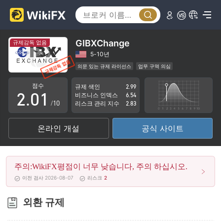
GIBXChange
규제감독 없음
0
5-10년
의문 있는 규제 라이선스
업무 구역 의심
1
0
잠재적 위험성이 높음
점수
규제 색인
2.99
2
.
0
1
비즈니스 인덱스
6.54
/10
리스크 관리 지수
2.83
3
1
2
온라인 개설
공식 사이트
4
2
3
5
3
4
주의:WikiFX평점이 너무 낮습니다, 주의 하십시오.
6
4
5
이전 검사 2026-08-07
리스크
2
7
5
6
외환 규제
8
6
7