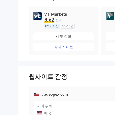
VT Markets
8.62
점수
ECN 계정
10-15년
호주 규제
세부 정보
외환 거래 라이선스 (MM)
마스터 레이블 MT4
공식 사이트
웹사이트 감정
tradeopex.com
서버 위치
미국