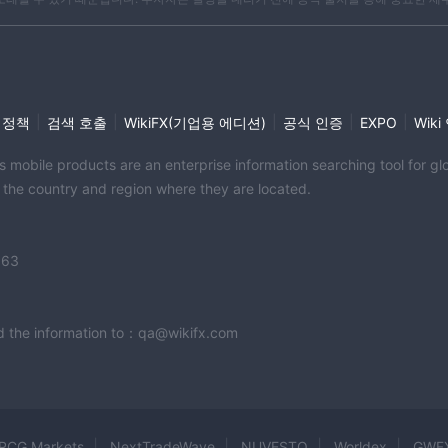
|
|
|
|
|
 정책
검색 호출
WikiFX(기업용 에디션)
공식 인증
EXPO
Wik
its mobile products are an enterprise information searching tool for 
f the country and region where they are located.
363
end the information to：qa@wikifx.com
RCG Markets
NextTradeWave
NUVESTO
Worldex
GWF