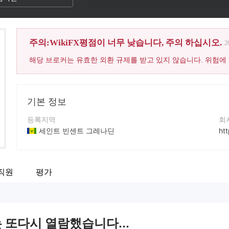
주의:WikiFX평점이 너무 낮습니다, 주의 하십시오.
2
해당 브로커는 유효한 외환 규제를 받고 있지 않습니다. 위험에
기본 정보
등록지역
회
세인트 빈센트 그레나딘
ht
운영 기간
5-10년
직원
평가
회사 전체 이름
Trade Opex
는 또다시 열람했습니다...