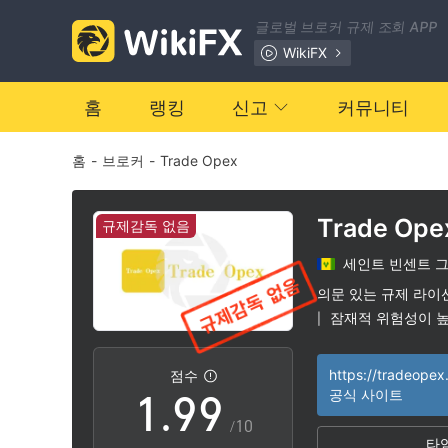
2
2
글로벌 브로커 규제 조회 APP
3
3
WikiFX
4
4
홈
랭킹
신고
커뮤니티
홈
-
브로커
-
Trade Opex
5
5
6
6
Trade Ope
규제감독 없음
세인트 빈센트 
7
7
의문 있는 규제 라이
잠재적 위험성이 
|
0
8
8
https://tradeope
점수
1
.
9
9
공식 사이트
/10
타