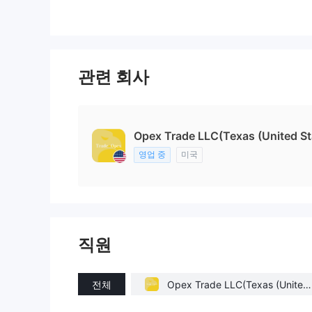
관련 회사
Opex Trade LLC(Texas (United St
영업 중
미국
직원
전체
Opex Trade LLC(Texas (United
States))