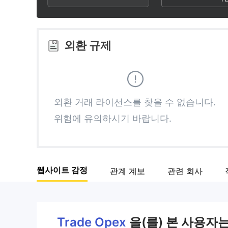
2
3
외환 규제
4
5
외환 거래 라이선스를 찾을 수 없습니다.
위험에 유의하시기 바랍니다.
6
7
웹사이트 감정
관계 계보
관련 회사
8
9
Trade Opex
을(를) 본 사용자