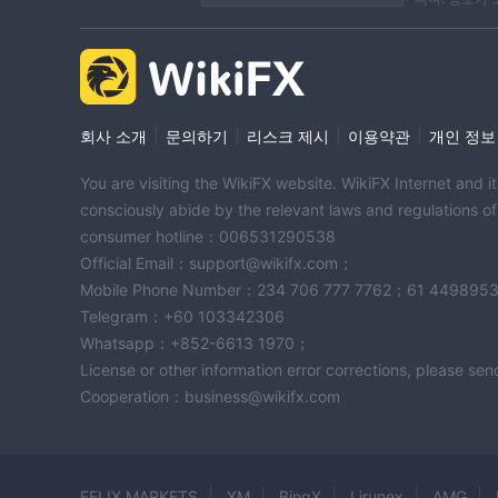
|
|
|
|
회사 소개
문의하기
리스크 제시
이용약관
개인 정보
You are visiting the WikiFX website. WikiFX Internet and 
consciously abide by the relevant laws and regulations o
consumer hotline：006531290538
Official Email：support@wikifx.com；
Mobile Phone Number：234 706 777 7762；61 449895
Telegram：+60 103342306
Whatsapp：+852-6613 1970；
License or other information error corrections, please s
Cooperation：business@wikifx.com
FELIX MARKETS
XM
BingX
Lirunex
AMG