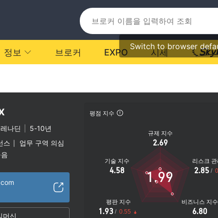
Switch to browser defa
정보
브로커
EXPO
시세
x
평점 지수
그레나딘
|
5-10년
규제 지수
2.69
선스
업무 구역 의심
|
높음
기술 지수
리스크 관
4.58
2.85
/
0
1.99
x.com
평판 지수
비즈니스 지
1.93
6.80
/
0.55
임머신