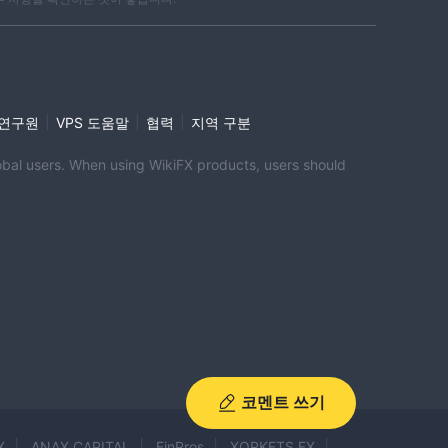
|
|
|
i 연구원
VPS 도움말
협력
지역 구분
global users. When using WikiFX products, users should
코멘트 쓰기
X
ANAX CAPITAL
FinPros
XORKETS FX