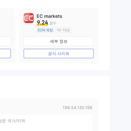
EC markets
9.24
점수
ECN 계정
10-15년
호주 규제
세부 정보
외환 거래 라이선스 (MM)
마스터 레이블 MT4
공식 사이트
198.54.120.198
방문 국가/지역