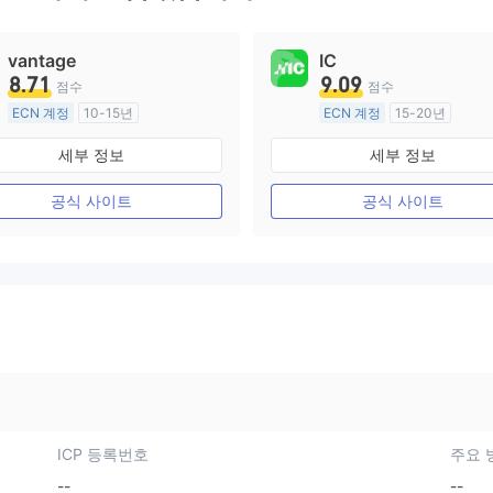
vantage
IC
8.71
9.09
점수
점수
ECN 계정
10-15년
ECN 계정
15-20년
호주 규제
호주 규제
세부 정보
세부 정보
외환 거래 라이선스 (MM)
외환 거래 라이선스 (MM)
마스터 레이블 MT4
마스터 레이블 MT4
공식 사이트
공식 사이트
ICP 등록번호
주요 
--
--