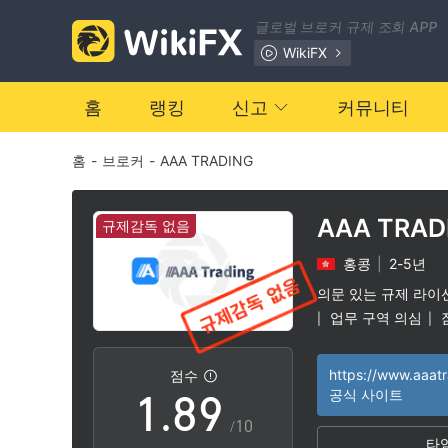
1
2
글로벌 브로커 규제 조회 APP
2
3
WikiFX
3
4
홈
랭킹
신고
커뮤니티
홈
-
브로커
-
AAA TRADING
4
5
5
6
AAA TRAD
규제감독 없음
홍콩
|
2-5년
6
7
의문 있는 규제 라이
업무 구역 의심
|
|
0
7
8
점수
1
.
8
9
공식 사이트
/10
타