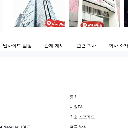
기업 직원
Fa
--
ht
웹사이트 감정
관계 계보
관련 회사
회사 소
통화
지원EA
최소 스프레드
출금 방식
ISA Neteller USDT