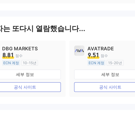
자는 또다시 열람했습니다...
DBG MARKETS
AVATRADE
8.81
9.51
점수
점수
ECN 계정
10-15년
ECN 계정
15-20년
호주 규제
호주 규제
세부 정보
세부 정보
외환 거래 라이선스 (MM)
외환 거래 라이선스 (MM)
마스터 레이블 MT4
마스터 레이블 MT4
공식 사이트
공식 사이트