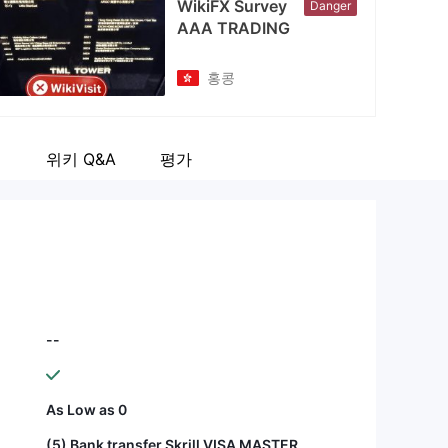
WikiFX Survey
Danger
cebook
AAA TRADING
tps://www.facebook.com/AAATradingForexStocks/
홍콩
개
위키 Q&A
평가
--
As Low as 0
(5) Bank transfer Skrill VISA MASTER