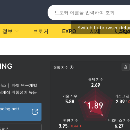
Switch to browser defa
정보
브로커
EXPO
시세
ING
평점 지수
규제 지수
2.69
선스
자체 연구개발
|
잠재적 위험성이 높음
기술 지수
리스크 관
5.88
2.39
/
0
1.89
https://www.aaatrading.net/ko/
평판 지수
비즈니스 지
3.95
6.27
/
0.44
임머신