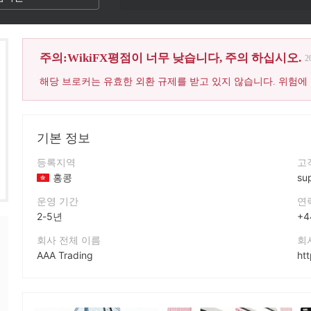
주의:WikiFX평점이 너무 낮습니다, 주의 하십시오.
2
해당 브로커는 유효한 외환 규제를 받고 있지 않습니다. 위험에
기본 정보
등록지역
고
홍콩
su
운영 기간
연
2-5년
+4
회사 전체 이름
회
AAA Trading
ht
회사 약칭
회
AAA TRADING