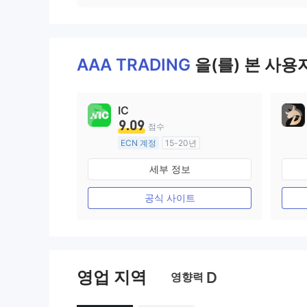
AAA TRADING
을(를) 본 사용
IC
9.09
점수
ECN 계정
15-20년
호주 규제
세부 정보
외환 거래 라이선스 (MM)
마스터 레이블 MT4
공식 사이트
영업 지역
D
영향력