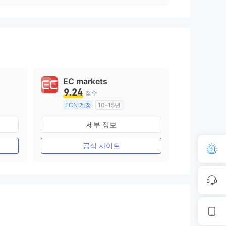
EC markets
9.24
점수
ECN 계정
10-15년
호주 규제
세부 정보
외환 거래 라이선스 (MM)
마스터 레이블 MT4
공식 사이트