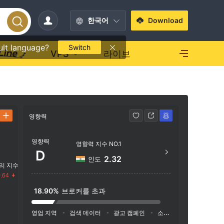
한국어
Download
ult language?
Switch
VPS
라이브
영향력
연락처
영향력
+44 
영향력 지수 NO.1
D
https
2.32
인도
리 지수
UNIT 
.64
NG RO
18.90%
브로커를 초과
ORIES
수
영업 지역
검색 데이터
광고 캠페인
소셜 미디어 지수