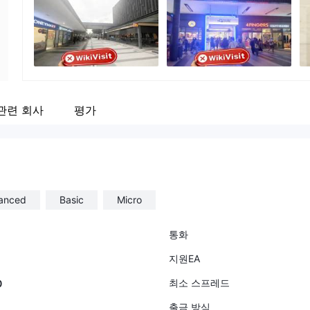
기업 직원
--
관련 회사
평가
anced
Basic
Micro
통화
지원EA
최소 스프레드
0
출금 방식