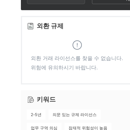
2
8
9
3
9
외환 규제
4
5
외환 거래 라이선스를 찾을 수 없습니다.
위험에 유의하시기 바랍니다.
6
7
키워드
8
2-5년
의문 있는 규제 라이선스
9
업무 구역 의심
잠재적 위험성이 높음