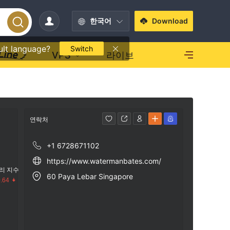
한국어
Download
ult language?
Switch
VPS
라이브
연락처
+1 6728671102
https://www.watermanbates.com/
리 지수
60 Paya Lebar Singapore
.64
수