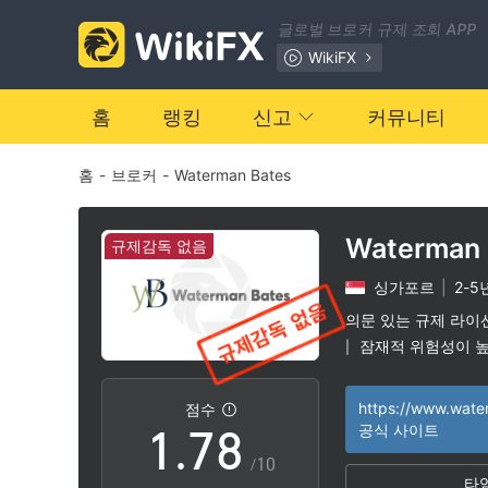
0
1
글로벌 브로커 규제 조회 APP
1
2
WikiFX
2
3
홈
랭킹
신고
커뮤니티
홈
-
브로커
-
Waterman Bates
3
4
4
5
Waterman 
규제감독 없음
싱가포르
|
2-5
5
6
의문 있는 규제 라이
잠재적 위험성이 
|
0
6
7
점수
1
.
7
8
공식 사이트
/10
타