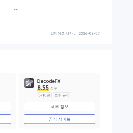
--
업데이트 시간：
2026-08-07
DecodeFX
8.55
점수
5-10년
호주 규제
외환 거래 라이선스 (MM)
세부 정보
마스터 레이블 MT4
공식 사이트