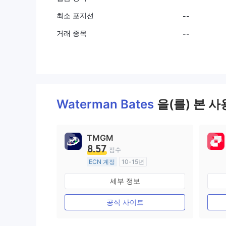
최소 포지션
--
거래 종목
--
Waterman Bates
을(를) 본 
TMGM
8.57
점수
ECN 계정
10-15년
호주 규제
세부 정보
외환 거래 라이선스 (MM)
마스터 레이블 MT4
공식 사이트