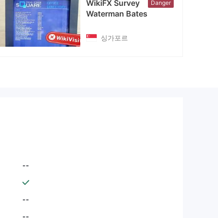
WikiFX Survey
Danger
Waterman Bates
싱가포르
--
--
--