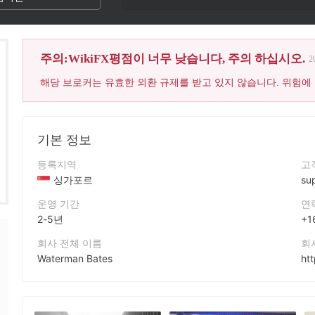
주의:WikiFX평점이 너무 낮습니다, 주의 하십시오.
2
해당 브로커는 유효한 외환 규제를 받고 있지 않습니다. 위험에
기본 정보
등록지역
고
싱가포르
su
운영 기간
연
2-5년
+1
회사 전체 이름
회
Waterman Bates
ht
회사 약칭
회
Waterman Bates
60