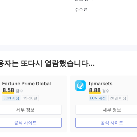
수수료
사용자는 또다시 열람했습니다...
Fortune Prime Global
fpmarkets
8.58
8.88
점수
점수
ECN 계정
15-20년
ECN 계정
20년 이상
호주 규제
호주 규제
세부 정보
세부 정보
외환 거래 라이선스 (MM)
외환 거래 라이선스 (MM)
마스터 레이블 MT4
마스터 레이블 MT4
공식 사이트
공식 사이트