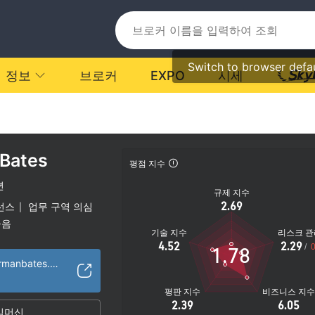
Switch to browser defa
정보
브로커
EXPO
시세
Bates
평점 지수
년
규제 지수
2.69
선스
업무 구역 의심
|
높음
기술 지수
리스크 관
4.52
2.29
/
0
1.78
https://www.watermanbates.com/
평판 지수
비즈니스 지
2.39
6.05
임머신