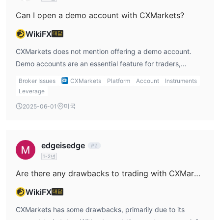
unregulated platform. The lack of a governing body
overseeing its operations can expose traders to risks such
Can I open a demo account with CXMarkets?
as potential fraud or mismanagement. Additionally, the
WikiFX
대답
limited information about their platform's functionality and
fees makes it harder to assess the full scope of services
CXMarkets does not mention offering a demo account.
and costs. For me, this absence of regulatory compliance
Demo accounts are an essential feature for traders,
raises red flags about the safety of trading with
especially beginners, as they allow users to practice
Broker Issues
CXMarkets
Platform
Account
Instruments
CXMarkets. As an investor, I would proceed with caution
trading without risking real money. The absence of a
Leverage
and consider other options that offer regulatory protection
demo account means that users cannot test the platform
미국
2025-06-01
and greater transparency.
or its features in a risk-free environment before committing
to real funds. For me, having access to a demo account is
crucial for building confidence and understanding the
edgeisedge
platform. Without this feature, potential clients may be
1-2년
hesitant to trade with CXMarkets. I would recommend
Are there any drawbacks to trading with CXMarkets?
reaching out directly to inquire whether they offer any trial
or simulated trading options.
WikiFX
대답
CXMarkets has some drawbacks, primarily due to its