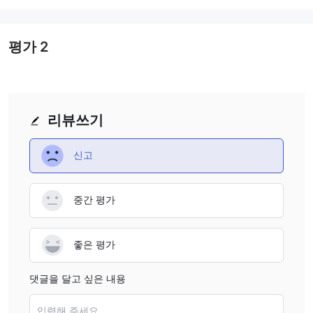
revocation of a regulatory license is a significant red flag,
as it removes the safety net provided by regulatory
bodies. Without this oversight, there is no guarantee that
평가
2
CXMarkets is following ethical or legal standards, which
could lead to increased risk of mismanagement or fraud.
From a personal standpoint, I would consider the
revocation of the license to be a serious concern when
리뷰쓰기
evaluating CXMarkets as a potential broker. The lack of
regulation exposes traders to greater risk and should be
신고
taken into account before making any financial
commitments.
중간 평가
좋은 평가
댓글을 달고 싶은 내용
입력해 주세요....