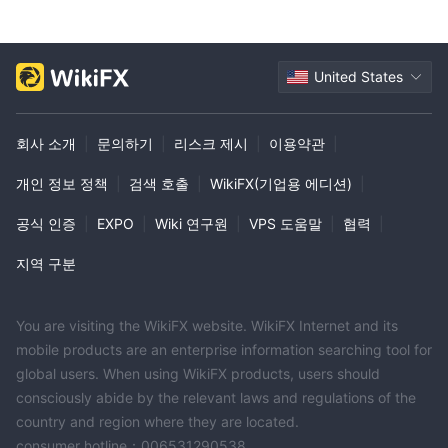
United States
회사 소개
|
문의하기
|
리스크 제시
|
이용약관
|
개인 정보 정책
|
검색 호출
|
WikiFX(기업용 에디션)
|
공식 인증
|
EXPO
|
Wiki 연구원
|
VPS 도움말
|
협력
|
지역 구분
You are visiting the WikiFX website. WikiFX Internet and its
mobile products are an enterprise information searching tool for
global users. When using WikiFX products, users should
consciously abide by the relevant laws and regulations of the
country and region where they are located.
consumer hotline：006531290538