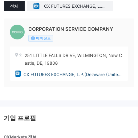
전체
CX FUTURES EXCHANGE, L.P.
(Delaware (United States))
CORPORATION SERVICE COMPANY
에이전트
주소
251 LITTLE FALLS DRIVE, WILMINGTON, New C
astle, DE, 19808
CX FUTURES EXCHANGE, L.P.(Delaware (United
States))
기업 프로필
CXMarkets 정보