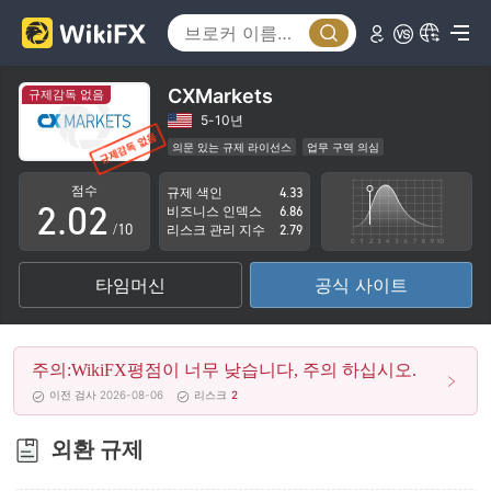
CXMarkets
규제감독 없음
0
0
5-10년
의문 있는 규제 라이선스
업무 구역 의심
1
1
잠재적 위험성이 높음
점수
규제 색인
4.33
2
.
0
2
비즈니스 인덱스
6.86
/10
리스크 관리 지수
2.79
3
1
3
타임머신
공식 사이트
4
2
4
5
3
5
주의:WikiFX평점이 너무 낮습니다, 주의 하십시오.
6
4
6
이전 검사 2026-08-06
리스크
2
7
5
7
외환 규제
8
6
8