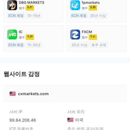
DBG MARKETS
fpmarkets
8.81
8.88
점수
점수
ECN 계정
10-15년
ECN 계정
20년 이상
호주 규제
호주 규제
외환 거래 라이선스 (MM)
외환 거래 라이선스 (MM)
IC
FXCM
마스터 레이블 MT4
마스터 레이블 MT4
9.09
9.41
점수
점수
ECN 계정
15-20년
20년 이상
호주 규제
호주 규제
외환 거래 라이선스 (MM)
외환 거래 라이선스 (MM)
마스터 레이블 MT4
마스터 레이블 MT4
웹사이트 감정
cxmarkets.com
서버 IP
서버 위치
미국
99.84.206.46
ICP 등록번호
주요 방문 국가/지역