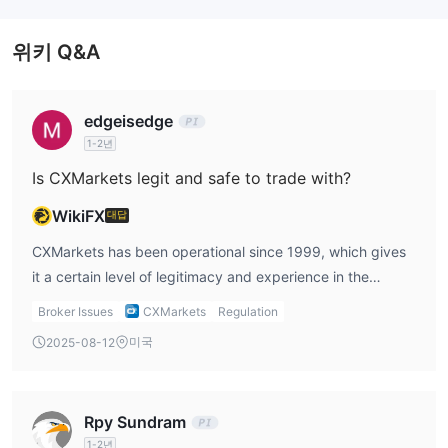
일반 수수료 일정
주간 비온 시장 수수료 일정
위키 Q&A
외환 및 금속 시장 및 월간 비온 시장 수수료 일정
일일 비온, 눈, 온도 및 상륙 시장 수수료 일정:
edgeisedge
1-2년
Is CXMarkets legit and safe to trade with?
WikiFX
대답
CXMarkets has been operational since 1999, which gives
it a certain level of legitimacy and experience in the
industry. However, its lack of regulation significantly
Broker Issues
CXMarkets
Regulation
impacts its safety for traders. Without regulatory
미국
2025-08-12
oversight, CXMarkets does not offer the same investor
protection that regulated brokers do. While the broker
provides specialized weather-related financial products,
Rpy Sundram
it’s crucial to consider the risks involved in trading with an
1-2년