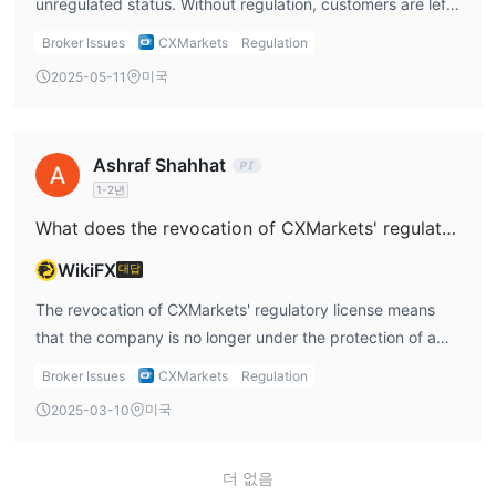
unregulated status. Without regulation, customers are left
without the protections provided by governing bodies like
Broker Issues
CXMarkets
Regulation
the SEC or CFTC. This exposes traders to greater risks, as
미국
2025-05-11
there’s no oversight to ensure that CXMarkets operates
fairly and transparently. Another drawback is the limited
information provided about their trading platform and
Ashraf Shahhat
market instruments. While they offer a unique set of
1-2년
weather-related financial products, potential clients might
want more details on the functionality of the platform,
What does the revocation of CXMarkets' regulatory license mean?
especially if they are looking to execute complex trades.
WikiFX
대답
Additionally, while CXMarkets does not charge fees for
applications, deposits, or withdrawals, the trading fees
The revocation of CXMarkets' regulatory license means
can add up, especially with higher fees on certain types of
that the company is no longer under the protection of a
contracts, like landfall contracts. Lastly, the absence of a
financial authority, such as the Taipei Exchange. This
Broker Issues
CXMarkets
Regulation
clear regulatory body overseeing CXMarkets could be a
revocation often occurs due to non-compliance with
미국
2025-03-10
dealbreaker for those who prioritize safety and
regulatory standards, which could include issues such as
accountability when choosing a broker.
inadequate capital reserves, failure to maintain
transparency, or operational misconduct. For traders, the
더 없음