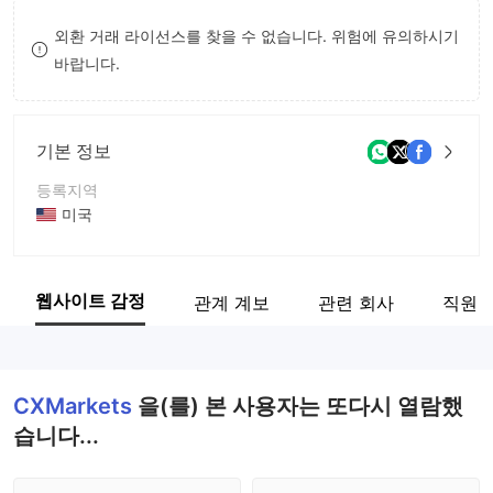
9
7
9
외환 거래 라이선스를 찾을 수 없습니다. 위험에 유의하시기
바랍니다.
8
9
기본 정보
등록지역
미국
운영 기간
5-10년
웹사이트 감정
관계 계보
관련 회사
직원
회사 전체 이름
CX Futures Exchange, L.P.
CXMarkets
을(를) 본 사용자는 또다시 열람했
습니다...