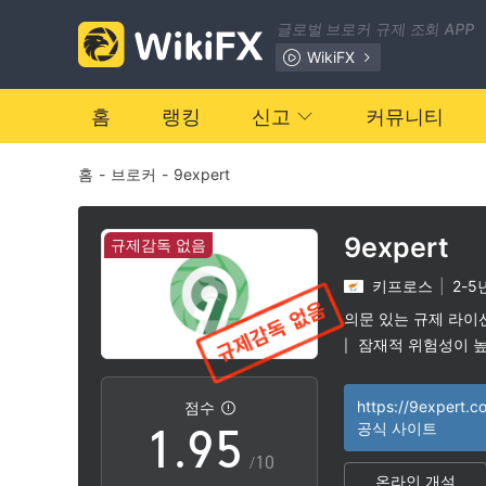
2
글로벌 브로커 규제 조회 APP
3
WikiFX
4
0
홈
랭킹
신고
커뮤니티
홈
-
브로커
-
9expert
5
1
6
2
9expert
규제감독 없음
키프로스
|
2-5
7
3
의문 있는 규제 라이
잠재적 위험성이 
|
0
8
4
https://9expert.c
점수
1
.
9
5
공식 사이트
/10
온라인 개설