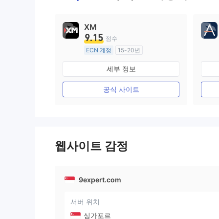
XM
9.15
점수
ECN 계정
15-20년
호주 규제
세부 정보
외환 거래 라이선스 (MM)
마스터 레이블 MT4
공식 사이트
웹사이트 감정
9expert.com
서버 위치
싱가포르