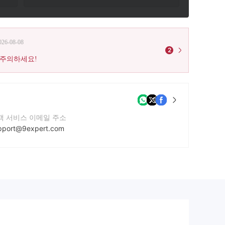
026-08-08
2
 주의하세요!
객 서비스 이메일 주소
pport@9expert.com
사 웹사이트
tps://9expert.com
사 주소
Kyriakou Matsi & Anexartisias 3, ROUSSOS LIMASSOL TOWER, 4th Floor, 3040 Limassol, Cyprus