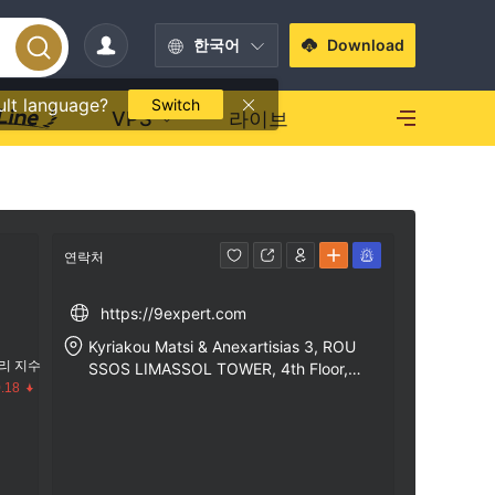
한국어
Download
ult language?
Switch
VPS
라이브
연락처
https://9expert.com
Kyriakou Matsi & Anexartisias 3, ROU
리 지수
SSOS LIMASSOL TOWER, 4th Floor, 3
.18
040 Limassol, Cyprus
수