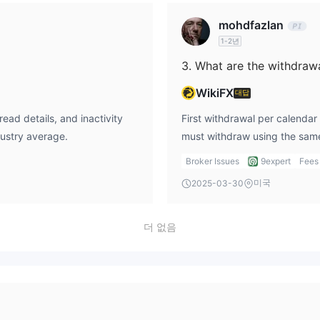
mohdfazlan
1-2년
3. What are the withdrawa
WikiFX
대답
ead details, and inactivity
First withdrawal per calendar 
dustry average.
must withdraw using the sam
Broker Issues
9expert
Fees
미국
2025-03-30
더 없음