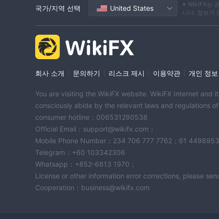
※ WikiF
국가/지역 선택
United States
니다. 정보가
|
|
|
|
회사 소개
문의하기
리스크 제시
이용약관
개인 정보
You are visiting the WikiFX website. WikiFX Internet and 
consciously abide by the relevant laws and regulations o
consumer hotline：006531290538
Official Email：support@wikifx.com；
Mobile Phone Number：234 706 777 7762；61 449895
Telegram：+60 103342306
Whatsapp：+852-6613 1970；
License or other information error corrections, please s
Cooperation：business@wikifx.com