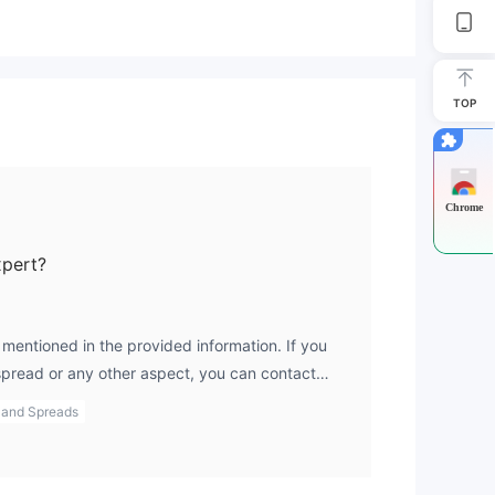
TOP
Chrome
xpert?
고려
보가
 mentioned in the provided information. If you
spread or any other aspect, you can contact
k their platform for more specific data.
 and Spreads