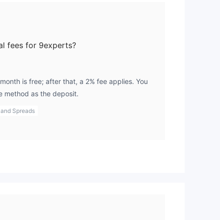
l fees for 9experts?
month is free; after that, a 2% fee applies. You
e method as the deposit.
 and Spreads