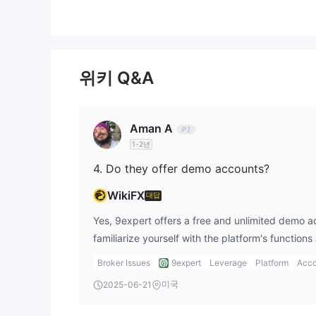
9expert에서 무엇을 거래할 수 있나요?
브로커는 외환, 주식, 지수, 금속, 상품 및 ETF를 
계정 유형
위키 Q&A
레버리지
9expert은 거래 플랫폼에서 제공하는 레버리지 수준
Aman A
1-2년
9expert 수수료
4. Do they offer demo accounts?
9expert의 전반적인 수수료 구조는 업계 기준과 비
할 때 특히 높습니다. 거래 수수료에 대해서는 외환, 
WikiFX
대답
언급되지 않았습니다.
Yes, 9expert offers a free and unlimited demo a
familiarize yourself with the platform's function
비거래 수수료
committing real money.
Broker Issues
9expert
Leverage
Platform
Acco
거래 플랫폼
미국
2025-06-21
입출금