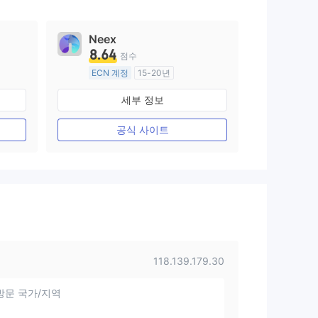
Neex
8.64
점수
ECN 계정
15-20년
호주 규제
세부 정보
외환 거래 라이선스 (MM)
마스터 레이블 MT4
공식 사이트
118.139.179.30
방문 국가/지역