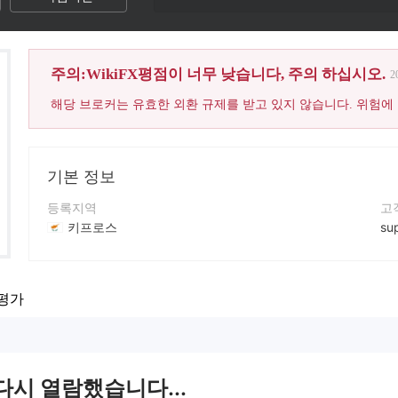
주의:WikiFX평점이 너무 낮습니다, 주의 하십시오.
2
해당 브로커는 유효한 외환 규제를 받고 있지 않습니다. 위험에
기본 정보
등록지역
고
키프로스
su
운영 기간
회
2-5년
ht
평가
회사 전체 이름
회
DIGITAL SMART CY LIMITED
다시 열람했습니다...