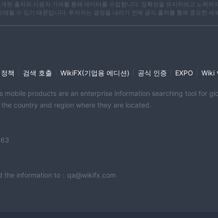
X는 공개된 출처와 사용자 기여를 통해 데이터를 수집합니다. 정확성을 유지하려고 노력하
 오래될 수 있기 때문입니다. 투자자는 결정을 내리기 전에 공식 출처를 통해 중요한 세
|
|
|
|
|
 정책
검색 호출
WikiFX(기업용 에디션)
공식 인증
EXPO
Wik
its mobile products are an enterprise information searching tool for 
f the country and region where they are located.
363
end the information to：qa@wikifx.com