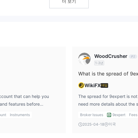
더 보기
포함한 100개 이상의 거래 가능한 자산을 제공한다고 주장합니다.
을 명확히 공개하지 않습니다.
WoodCrusher
1-2년
What is the spread of 9e
교했을 때 평균보다 높으며, 휴면 및 인출 수수료와 같은 비거래 수수료를 
지수 또는 주식과 같은 특정 상품의 스프레드 또는 수수료에 대한 세부 정
WikiFX
대답
ccount that can help you
The spread for 9expert is not
s and features before
need more details about the 
their support directly or chec
unt
Instruments
Broker Issues
9expert
Fees
미국
2025-04-18