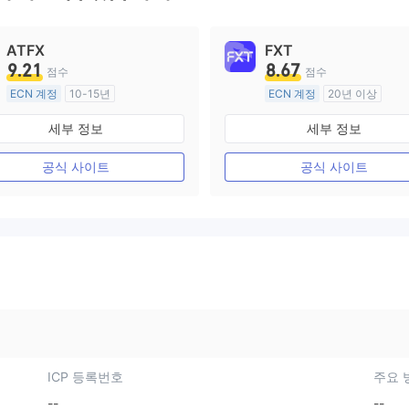
ATFX
FXT
9.21
8.67
점수
점수
ECN 계정
10-15년
ECN 계정
20년 이상
호주 규제
호주 규제
세부 정보
세부 정보
외환 거래 라이선스 (MM)
외환 거래 라이선스 (MM)
마스터 레이블 MT4
마스터 레이블 MT4
공식 사이트
공식 사이트
ICP 등록번호
주요 
--
--