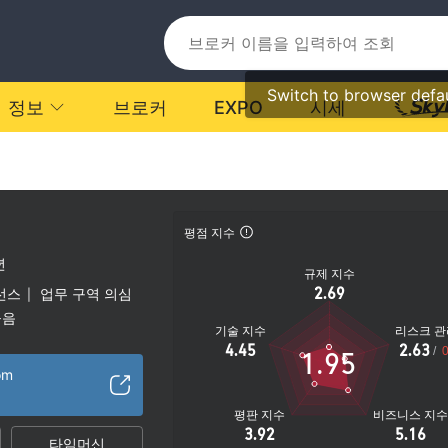
Switch to browser defa
정보
브로커
EXPO
시세
평점 지수
년
규제 지수
2.69
선스
업무 구역 의심
|
높음
기술 지수
리스크 관
4.45
2.63
/
0
1.95
om
평판 지수
비즈니스 지
3.92
5.16
타임머신