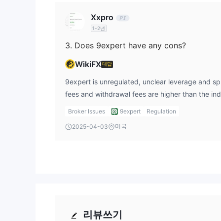
Xxpro
1-2년
3. Does 9expert have any cons?
WikiFX
대답
9expert is unregulated, unclear leverage and spr
fees and withdrawal fees are higher than the in
Broker Issues
9expert
Regulation
미국
2025-04-03
리뷰쓰기