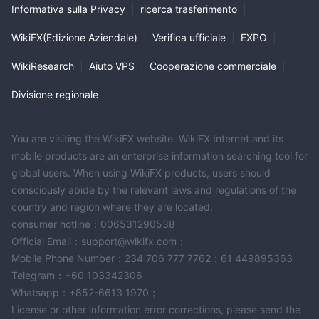
Informativa sulla Privacy
|
ricerca trasferimento
|
WikiFX(Edizione Aziendale)
|
Verifica ufficiale
|
EXPO
|
WikiResearch
|
Aiuto VPS
|
Cooperazione commerciale
|
Divisione regionale
You are visiting the WikiFX website. WikiFX Internet and its
mobile products are an enterprise information searching tool for
global users. When using WikiFX products, users should
consciously abide by the relevant laws and regulations of the
country and region where they are located.
consumer hotline：006531290538
Official Email：support@wikifx.com；
Mobile Phone Number：234 706 777 7762；61 449895363
Telegram：+60 103342306
Whatsapp：+852-6613 1970；
License or other information error corrections, please send the