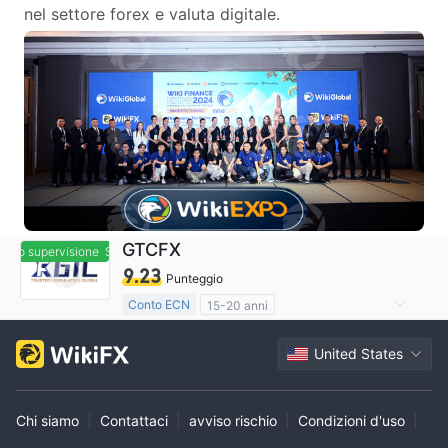
nel settore forex e valuta digitale.
GTCFX
o supervisione
Sotto supervisione
9.23
Punteggio
Conto ECN
15-20 anni
Regolamentato in Regno Unito
United States
Market Making (MM)
Etichetta principale MT4
Chi siamo
|
Contattaci
|
avviso rischio
|
Condizioni d'uso
|