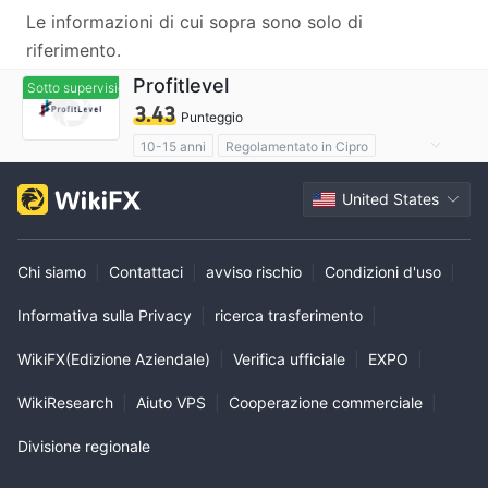
Le informazioni di cui sopra sono solo di
riferimento.
Profitlevel
Sotto supervisione
Sotto supervisione
3.43
Punteggio
10-15 anni
Regolamentato in Cipro
Esecuzione Forex (STP)
United States
Ambito dell' attività sospetto
Alto rischio potenziale
Chi siamo
|
Contattaci
|
avviso rischio
|
Condizioni d'uso
|
Informativa sulla Privacy
|
ricerca trasferimento
|
WikiFX(Edizione Aziendale)
|
Verifica ufficiale
|
EXPO
|
WikiResearch
|
Aiuto VPS
|
Cooperazione commerciale
|
Divisione regionale