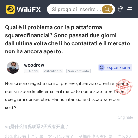
Qual è il problema con la piattaforma
squaredfinancial? Sono passati due giorni
dall'ultima volta che li ho contattati e il mercato
non ha ancora aperto.
woodrow
Esposizione
3-5 anni
Autenticato
Non verificato
Non ci sono registrazioni di prelievo, il servizio clienti è sparito,
non si risponde alle email e il mercato non è stato aperto per
due giorni consecutivi. Hanno intenzione di scappare con i
soldi?
Originale
sq是什么情况联系2天没有开盘了
出金也没有出金记录，客服也没有了，发邮件也没有回复，连续2天