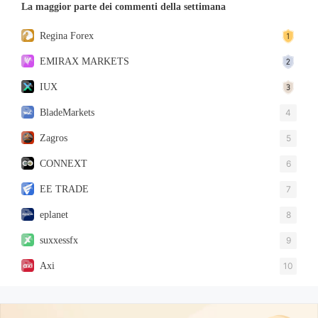
La maggior parte dei commenti della settimana
Regina Forex
EMIRAX MARKETS
IUX
BladeMarkets
4
Zagros
5
CONNEXT
6
EE TRADE
7
eplanet
8
suxxessfx
9
Axi
10