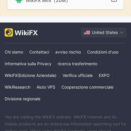
WikiFX Mini（20M）
United States
Chi siamo
|
Contattaci
|
avviso rischio
|
Condizioni d'uso
|
Informativa sulla Privacy
|
ricerca trasferimento
|
WikiFX(Edizione Aziendale)
|
Verifica ufficiale
|
EXPO
|
WikiResearch
|
Aiuto VPS
|
Cooperazione commerciale
|
Divisione regionale
You are visiting the WikiFX website. WikiFX Internet and its
mobile products are an enterprise information searching tool for
global users. When using WikiFX products, users should