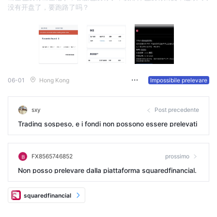
没有开盘了，要跑路了吗？
06-01
Hong Kong
Impossibile prelevare
sxy
Post precedente
Trading sospeso, e i fondi non possono essere prelevati
FX8565746852
prossimo
Non posso prelevare dalla piattaforma squaredfinancial.
squaredfinancial