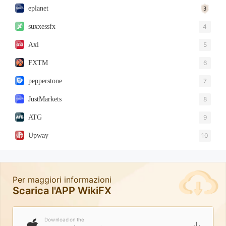
eplanet
suxxessfx
4
Axi
5
FXTM
6
pepperstone
7
JustMarkets
8
ATG
9
Upway
10
Per maggiori informazioni
Scarica l'APP WikiFX
Download on the