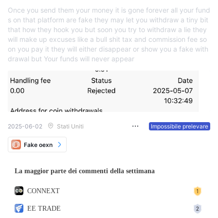
Once you send them your money it is gone forever all your fund
s on that platform are fake they may let you withdraw a tiny bit
that how they hook you but soon you try to withdraw a lie they
will make up excuses like a bull shit tax and commission fee so
on you pay it they will either disappear or show you a fake with
drawal but Your funds will never appear
2025-06-02
Stati Uniti
Impossibile prelevare
Fake oexn
La maggior parte dei commenti della settimana
CONNEXT
EE TRADE