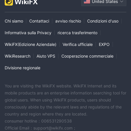
United States
Chi siamo
|
Contattaci
|
avviso rischio
|
Condizioni d'uso
|
Informativa sulla Privacy
|
ricerca trasferimento
|
WikiFX(Edizione Aziendale)
|
Verifica ufficiale
|
EXPO
|
WikiResearch
|
Aiuto VPS
|
Cooperazione commerciale
|
Divisione regionale
You are visiting the WikiFX website. WikiFX Internet and its
mobile products are an enterprise information searching tool for
global users. When using WikiFX products, users should
consciously abide by the relevant laws and regulations of the
country and region where they are located.
consumer hotline：006531290538
Official Email：support@wikifx.com；