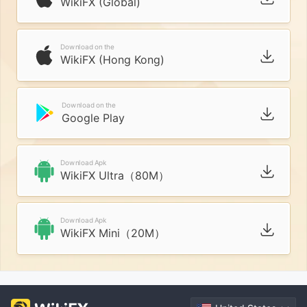
WikiFX (Global)
Download on the
WikiFX (Hong Kong)
Download on the
Google Play
Download Apk
WikiFX Ultra（80M）
Download Apk
WikiFX Mini（20M）