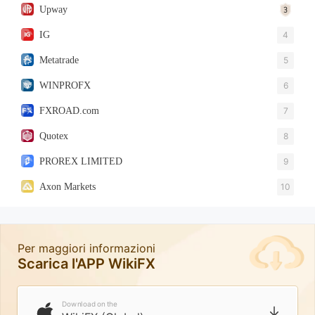
Upway
IG
4
Metatrade
5
WINPROFX
6
FXROAD.com
7
Quotex
8
PROREX LIMITED
9
Axon Markets
10
Per maggiori informazioni
Scarica l'APP WikiFX
Download on the