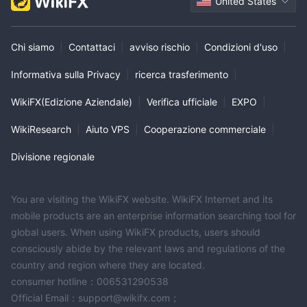
United States
Chi siamo
|
Contattaci
|
avviso rischio
|
Condizioni d'uso
|
Informativa sulla Privacy
|
ricerca trasferimento
|
WikiFX(Edizione Aziendale)
|
Verifica ufficiale
|
EXPO
|
WikiResearch
|
Aiuto VPS
|
Cooperazione commerciale
|
Divisione regionale
You are visiting the WikiFX website. WikiFX Internet and its
mobile products are an enterprise information searching tool for
global users. When using WikiFX products, users should
consciously abide by the relevant laws and regulations of the
country and region where they are located.
consumer hotline：006531290538
Official Email：support@wikifx.com；