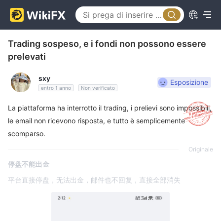
Trading sospeso, e i fondi non possono essere
prelevati
sxy
Esposizione
entro 1 anno
Non verificato
La piattaforma ha interrotto il trading, i prelievi sono impossibili,
le email non ricevono risposta, e tutto è semplicemente
scomparso.
Originale
停盘不能出金
平台直接停盘，无法出金，邮件也不回复，直接全部消失