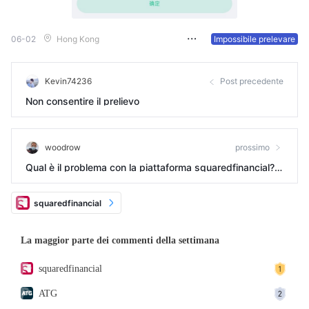
06-02
Hong Kong
Impossibile prelevare
Kevin74236
Post precedente
Non consentire il prelievo
woodrow
prossimo
Qual è il problema con la piattaforma squaredfinancial? S
ono passati due giorni dall'ultima volta che li ho contattat
i e il mercato non ha ancora aperto.
squaredfinancial
La maggior parte dei commenti della settimana
squaredfinancial
ATG