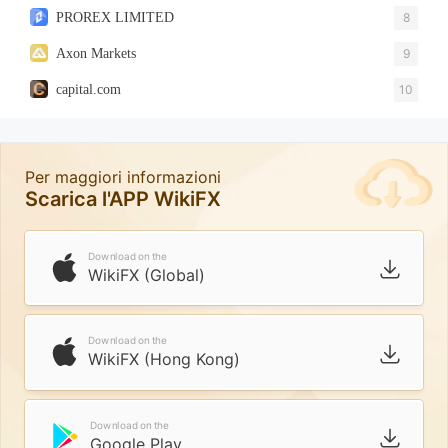
PROREX LIMITED
8
Axon Markets
9
capital.com
10
Per maggiori informazioni
Scarica l'APP WikiFX
Download on the
WikiFX (Global)
Download on the
WikiFX (Hong Kong)
Download on the
Google Play