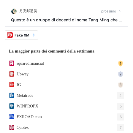
月亮邮递员
prossimo
Questo è un gruppo di docenti di nome Tang Ming che h
a indotto investimenti in London Gold
Fake XM
La maggior parte dei commenti della settimana
squaredfinancial
Upway
IG
Metatrade
4
WINPROFX
5
FXROAD.com
6
Quotex
7