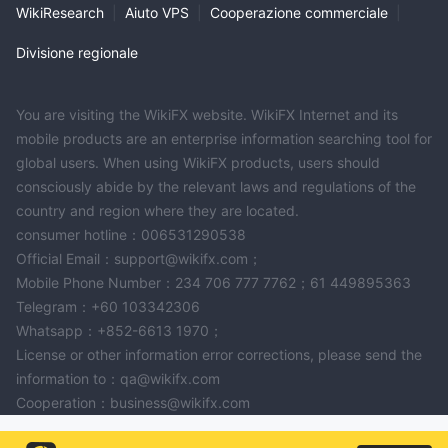
WikiResearch
|
Aiuto VPS
|
Cooperazione commerciale
|
Divisione regionale
You are visiting the WikiFX website. WikiFX Internet and its
mobile products are an enterprise information searching tool for
global users. When using WikiFX products, users should
consciously abide by the relevant laws and regulations of the
country and region where they are located.
consumer hotline：006531290538
Official Email：support@wikifx.com；
Mobile Phone Number：234 706 777 7762；61 449895363
Telegram：+60 103342306
Whatsapp：+852-6613 1970；
License or other information error corrections, please send the
information to：qa@wikifx.com
Cooperation：business@wikifx.com