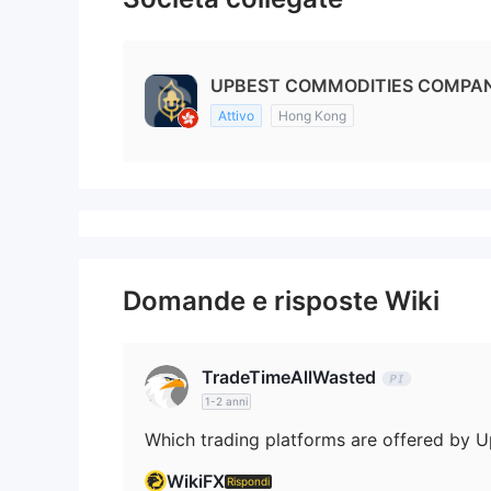
UPBEST COMMODITIES COMPANY
Attivo
Hong Kong
Domande e risposte Wiki
TradeTimeAllWasted
1-2 anni
WikiFX
Rispondi