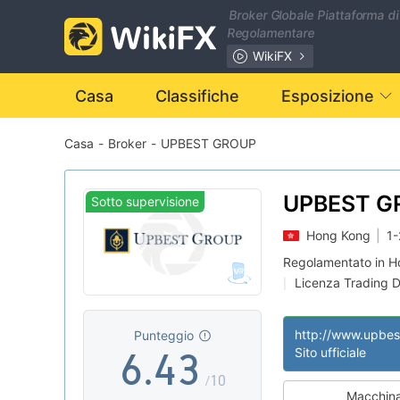
Broker Globale Piattaforma di
Regolamentare
0
WikiFX
1
Casa
Classifiche
Esposizione
Casa
-
Broker
-
UPBEST GROUP
2
0
3
1
0
UPBEST G
Sotto supervisione
Hong Kong
|
1-
4
2
1
Regolamentato in 
Licenza Trading D
|
5
3
2
Ambito dell' attivi
|
Rischio potenzial
|
http://www.upbes
Punteggio
6
.
4
3
Sito ufficiale
/10
Macchina