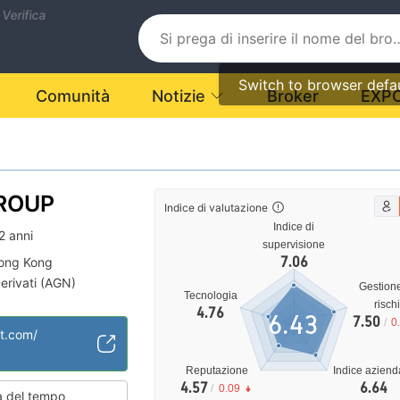
 Verifica
Switch to browser defa
Comunità
Notizie
Broker
EXP
ROUP
Indice di valutazione
Indice di
2 anni
supervisione
7.06
Hong Kong
erivati (AGN)
Gestion
Tecnologia
tà sospetto
risch
4.76
6.43
7.50
/
0
e medio
t.com/
Reputazione
Indice aziend
4.57
6.64
/
0.09
 del tempo