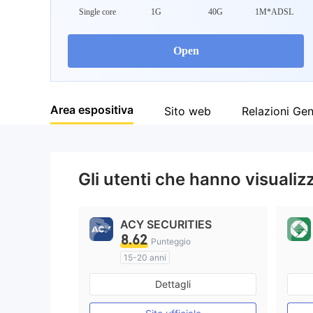
Single core
1G
40G
1M*ADSL
Open
Area espositiva
Sito web
Relazioni Ge
Gli utenti che hanno visuali
ACY SECURITIES
8.62
Punteggio
15-20 anni
Regolamentato in Australia
Dettagli
Market Making (MM)
Etichetta principale MT4