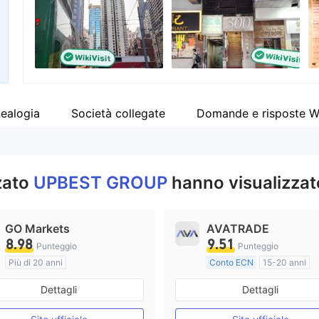
WikiFX Survey
Impiegato di azienda
UPBEST GROUP
--
Hong Kong
nealogia
Società collegate
Domande e risposte W
zzato
UPBEST GROUP
hanno visualizzat
GO Markets
AVATRADE
8.98
9.51
Punteggio
Punteggio
Più di 20 anni
Conto ECN
15-20 anni
Regolamentato in Australia
Regolamentato in Australia
Dettagli
Dettagli
Market Making (MM)
Market Making (MM)
cTrader
Etichetta principale MT4