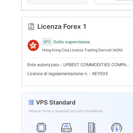
7
5
4
8
6
5
Licenza Forex
1
9
7
6
Sotto supervisione
SFC
Hong Kong Cina Licenza Trading Derivati (AGN)
8
7
Ente autorizzato：UPBEST COMMODITIES COMPANY LIMITED
9
8
Licenza di regolamentazione n.：AEY503
9
VPS Standard
Nessun limite a qualsiasi account rivenditore