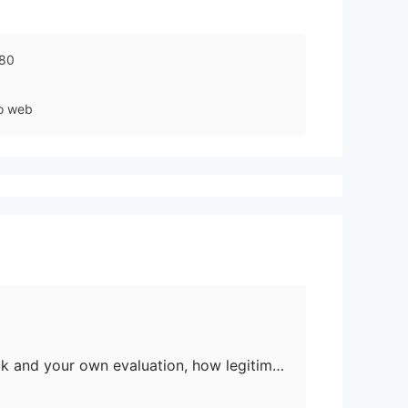
80
to web
Considering user feedback and your own evaluation, how legitimate do you believe Upbest is?