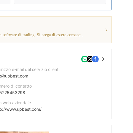
Le informazioni attuali mostrano che questo broker non dispone di un software di trading. Si prega di essere consapevoli!
irizzo e-mail del servizio clienti
fo@upbest.com
mero di contatto
5225453298
to web aziendale
tp://www.upbest.com/
irizzo dell'azienda
2/F, Wah Kit Commercial Centre, 300 Des Voeux Road Central, Hong Kong