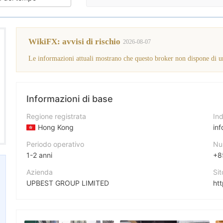
WikiFX: avvisi di rischio
2026-08-07
Informazioni di base
Regione registrata
Ind
Hong Kong
in
Periodo operativo
Nu
1-2 anni
+8
Azienda
Si
UPBEST GROUP LIMITED
ht
Abbreviazione
Ind
UPBEST GROUP