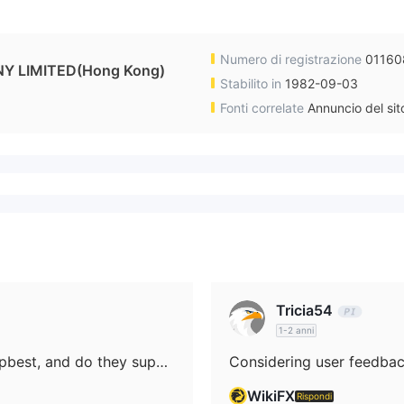
Numero di registrazione
01160
 LIMITED(Hong Kong)
Stabilito in
1982-09-03
Fonti correlate
Annuncio del si
Tricia54
1-2 anni
Which trading platforms are offered by Upbest, and do they support MT4, MT5, or cTrader?
WikiFX
Rispondi