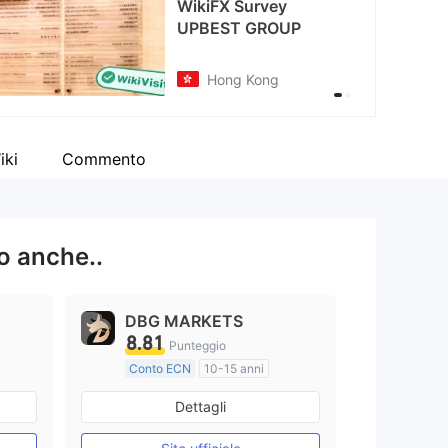
iki
Commento
o anche..
DBG MARKETS
8.81
Punteggio
Conto ECN
10-15 anni
Regolamentato in Australia
Dettagli
Market Making (MM)
Etichetta principale MT4