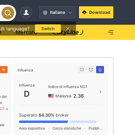
Italiano
Download
ult language?
Switch
O
Mercato
Influenza
Contatto
Influenza
+852
Indice di influenza NO.1
D
http
2.36
Malaysia
e del
io
2/F, W
.22
Des Vo
Superato
64.30%
broker
ale
Area espositiva
Cerca statistiche
Pubblicità
Indice dei so