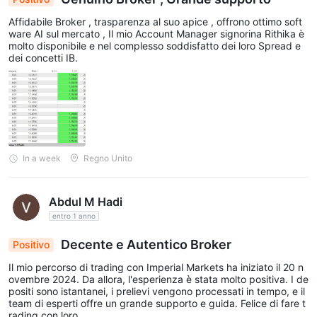
sfortunatamente, sono disponibili informazioni limitate in merito
Affidabile Broker , trasparenza al suo apice , offrono ottimo soft
alle commissioni non di negoziazione di IMPERIAL MARKETS sul
ware AI sul mercato , Il mio Account Manager signorina Rithika è
molto disponibile e nel complesso soddisfatto dei loro Spread e
loro sito web. è importante che i trader esaminino attentamente
dei concetti IB.
i termini e le condizioni, nonché eventuali documenti aggiuntivi
forniti dal broker, per comprendere le commissioni non di
trading che possono essere associate alle loro attività di
trading. le commissioni non di negoziazione possono includere
addebiti per servizi come depositi e prelievi, manutenzione del
conto, commissioni di inattività e altri addebiti vari.
In a week
Regno Unito
Metodi di deposito e prelievo
Abdul M Hadi
IMPERIAL MARKETSfornisce diversi metodi di deposito e
entro 1 anno
prelievo per i suoi trader. questi metodi includono bonifico
bancario (bonifico bancario/swift), visa, mastercard, bitcoin,
Decente e Autentico Broker
Positivo
ether/ethereum, bonifici bancari locali, maestro e neteller. i
Il mio percorso di trading con Imperial Markets ha iniziato il 20 n
trader possono scegliere il metodo più adatto alle loro esigenze
ovembre 2024. Da allora, l'esperienza è stata molto positiva. I de
positi sono istantanei, i prelievi vengono processati in tempo, e il
e preferenze.
team di esperti offre un grande supporto e guida. Felice di fare t
È importante notare che le transazioni di criptovaluta, come
rading con loro