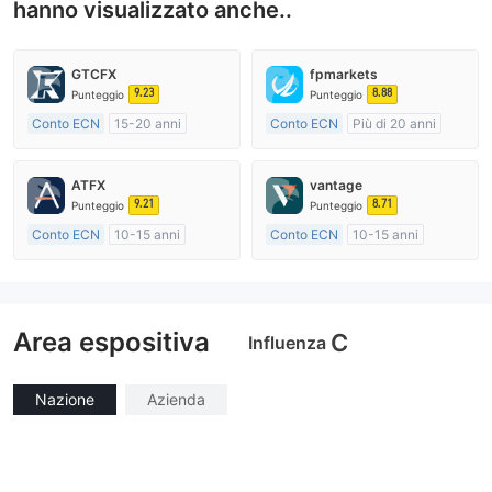
hanno visualizzato anche..
GTCFX
fpmarkets
9.23
8.88
Punteggio
Punteggio
Conto ECN
15-20 anni
Conto ECN
Più di 20 anni
Regolamentato in Regno Unito
Regolamentato in Australia
Market Making (MM)
Market Making (MM)
ATFX
vantage
Etichetta principale MT4
Etichetta principale MT4
9.21
8.71
Punteggio
Punteggio
Conto ECN
10-15 anni
Conto ECN
10-15 anni
Regolamentato in Australia
Regolamentato in Australia
Market Making (MM)
Market Making (MM)
Etichetta principale MT4
Etichetta principale MT4
Area espositiva
C
Influenza
Nazione
Azienda