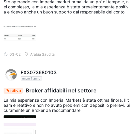
Sto operando con Imperial market ormai da un po' di tempo e, n
configurazioni commerciali emergenti e completate. offre vari
el complesso, la mia esperienza è stata prevalentemente positiv
tipi di analisi, inclusi livelli chiave orizzontali e grandi movimenti,
a e ricevo anche un buon supporto dal responsabile del conto.
che soddisfano diversi stili e preferenze di trading.
I trader possono anche rimanere aggiornati con le ultime notizie
di mercato attraverso la sezione Daily News. Copre notizie di
borsa, notizie forex e notizie generali, fornendo preziose
informazioni sulle tendenze e sugli eventi di mercato che
possono influire sulle decisioni di trading.
03-02
Arabia Saudita
tenere traccia di importanti eventi economici, IMPERIAL
MARKETS fornisce un calendario economico. questo calendario
FX3073680103
mostra i prossimi indicatori economici, come le decisioni sui tassi
entro 1 anno
di interesse, i rilasci del PIL e i rapporti sull'occupazione,
Broker affidabili nel settore
Positivo
consentendo agli operatori di rimanere informati sui principali
eventi che muovono il mercato.
La mia esperienza con Imperial Markets è stata ottima finora. Il t
eam è reattivo e non ho avuto problemi con depositi o prelievi. Si
inoltre, IMPERIAL MARKETS offre video educativi per migliorare
curamente un Broker da raccomandare.
le conoscenze e le abilità dei trader. questi video trattano vari
argomenti relativi a strategie di trading, analisi tecnica, gestione
del rischio e altro ancora, fornendo preziosi contenuti educativi