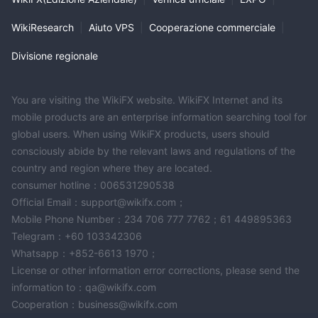
schema ponzi, è perché è proprio così. le autorità di
regolamentazione hanno vietato gli incentivi per impedire ai
WikiResearch
|
Aiuto VPS
|
Cooperazione commerciale
|
broker di truffe di intrappolare i fondi dei clienti. Ancora,
Divisione regionale
IMPERIAL MARKETS ritiene di essere al di sopra di cose banali
come gli obblighi normativi.
You are visiting the WikiFX website. WikiFX Internet and its
Conclusione
mobile products are an enterprise information searching tool for
IMPERIAL MARKETSoffre una vasta gamma di attività
global users. When using WikiFX products, users should
negoziabili e tipi di account, supportati dalla piattaforma di
consciously abide by the relevant laws and regulations of the
trading mt5 ampiamente utilizzata. tuttavia, lo stato senza
country and region where they are located.
licenza del broker e le restrizioni sui prelievi di bonus, insieme a
consumer hotline：006531290538
informazioni limitate sulle commissioni non commerciali,
Official Email：support@wikifx.com；
sollevano preoccupazioni. gli operatori dovrebbero considerare
Mobile Phone Number：234 706 777 7762；61 449895363
attentamente i rischi e la conformità normativa prima di
Telegram：+60 103342306
impegnarsi IMPERIAL MARKETS e cercare ulteriori informazioni
Whatsapp：+852-6613 1970；
se necessario.
License or other information error corrections, please send the
information to：qa@wikifx.com
Domande frequenti
Cooperation：business@wikifx.com