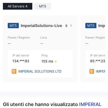
All Servers 4
MT5
ImperialSolutions-Live
Impe
MT5
MT5
6
Paese / Regione
Leva
Paese / Regione
--
--
--
IP del server
Ping
IP del server
134.***.82
85.***.234
155 ms
IMPERIAL SOLUTIONS LTD
IMPERI
Gli utenti che hanno visualizzato
IMPERIAL