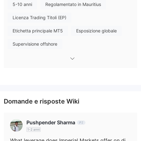
tuttavia, è importante notare che IMPERIAL MARKETS è un
5-10 anni
Regolamentato in Mauritius
broker senza licenza, che comporta rischi intrinseci. i trader
Licenza Trading Titoli (EP)
dovrebbero prestare attenzione e ricercare a fondo la legittimità
e lo stato normativo della piattaforma prima di intraprendere
Etichetta principale MT5
Esposizione globale
qualsiasi attività di trading. la società offre vari schemi di bonus,
come bonus di deposito e bonus di riferimento, ma questi sono
Supervisione offshore
accompagnati da restrizioni sui prelievi e sollevano
preoccupazioni in merito alla conformità normativa. gli operatori
dovrebbero considerare attentamente questi fattori e cercare
ulteriori informazioni prima di prendere qualsiasi decisione.
Pro e contro
IMPERIAL MARKETSè un fornitore di trading che offre sia
Domande e risposte Wiki
vantaggi che svantaggi da considerare per i trader. è
importante valutare questi fattori in base alle preferenze e alle
esigenze individuali.
Pushpender Sharma
1-2 anni
È IMPERIAL MARKETS legittimo?
What leverage does Imperial Markets offer on different account types?