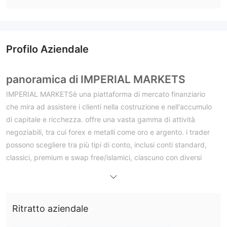
Profilo Aziendale
panoramica di IMPERIAL MARKETS
IMPERIAL MARKETSè una piattaforma di mercato finanziario
che mira ad assistere i clienti nella costruzione e nell'accumulo
di capitale e ricchezza. offre una vasta gamma di attività
negoziabili, tra cui forex e metalli come oro e argento. i trader
possono scegliere tra più tipi di conto, inclusi conti standard,
classici, premium e swap free/islamici, ciascuno con diversi
depositi minimi, opzioni di leva, spread e commissioni. la
piattaforma di trading utilizzata è metatrader 5 (mt5), che
fornisce funzionalità avanzate per l'analisi tecnica e l'esecuzione
Ritratto aziendale
degli scambi. l'assistenza clienti è disponibile tramite e-mail,
telefono e uffici fisici.