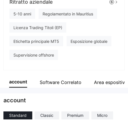
Ritratto aziendale
6
IMPERIAL
Impiegato di azienda
5-10 anni
Regolamentato in Mauritius
--
Licenza Trading Titoli (EP)
Etichetta principale MT5
Esposizione globale
Supervisione offshore
account
Software Correlato
Area espositiva
account
Standard
Classic
Premium
Micro