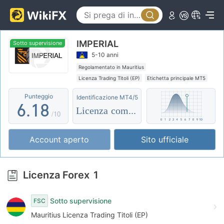
1
3
2
4
IMPERIAL
3
5
Sotto supervisione
5-10 anni
4
6
Regolamentato in Mauritius
Licenza Trading Titoli (EP)
Etichetta principale MT5
5
0
7
Esposizione globale
Supervisione offshore
Punteggio
Identificazione MT4/5
6
.
1
8
Licenza completa
/10
7
2
9
Account aperto
Sito ufficiale
8
3
9
4
Licenza Forex
1
5
Sotto supervisione
FSC
6
Mauritius Licenza Trading Titoli (EP)