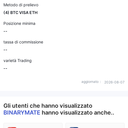
Metodo di prelievo
(4) BTC VISA ETH
Posizione minima
--
tassa di commissione
--
varietà Trading
--
aggiornato：
2026-08-07
Gli utenti che hanno visualizzato
BINARYMATE
hanno visualizzato anche..