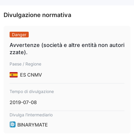
Divulgazione normativa
Danger
Avvertenze (società e altre entità non autori
zzate).
Paese / Regione
ES CNMV
Tempo di divulgazione
2019-07-08
Divulga l'intermediario
BINARYMATE