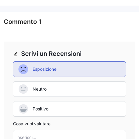
Commento
1
Scrivi un Recensioni
Esposizione
Neutro
Positivo
Cosa vuoi valutare
inserisci...