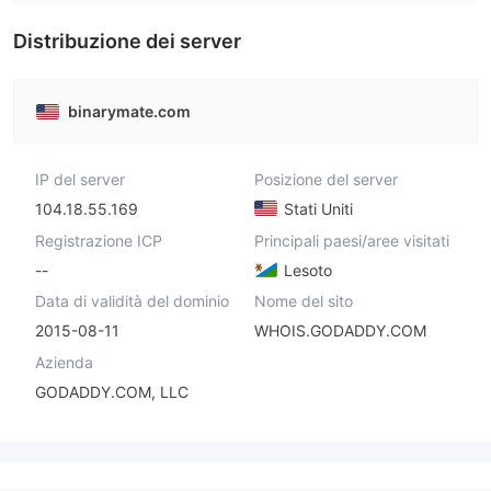
Distribuzione dei server
binarymate.com
IP del server
Posizione del server
104.18.55.169
Stati Uniti
Registrazione ICP
Principali paesi/aree visitati
--
Lesoto
Data di validità del dominio
Nome del sito
2015-08-11
WHOIS.GODADDY.COM
Azienda
GODADDY.COM, LLC