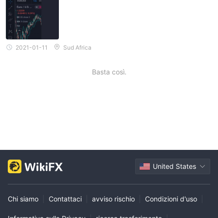
uovo il ritiro, ma devo pagare $ 100. Ho già pagato $ 3 500 per i
"codici"
2021-01-11
Sud Africa
Basta così.
United States
Chi siamo
|
Contattaci
|
avviso rischio
|
Condizioni d'uso
|