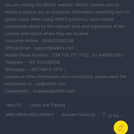
You are visiting the WikiFX website. WikiFX Internet and its
mobile products are an enterprise information searching tool for
global users. When using WikiFX products, users should
consciously abide by the relevant laws and regulations of the
country and region where they are located.
consumer hotline：006531290538
Official Email：support@wikifx.com；
Mobile Phone Number：234 706 777 7762；61 449895363
Telegram：+60 103342306
Whatsapp：+852-6613 1970；
License or other information error corrections, please send the
information to：qa@wikifx.com
Cooperation：business@wikifx.com
Hero FX
Lucky Ant Trading
MRG MEGA BERJANGKA
Sucden Financial
ZERO
Di Più
MAASGAIN GLOBAL BROKERS
Alpari
9Cents
ETER WEALTH
GoldFx
EXANTE
FLATTRADE