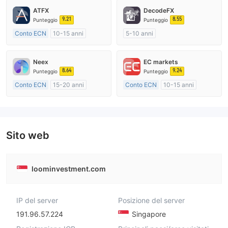
ATFX
DecodeFX
9.21
8.55
Punteggio
Punteggio
Conto ECN
10-15 anni
5-10 anni
Regolamentato in Australia
Regolamentato in Australia
Market Making (MM)
Market Making (MM)
Neex
EC markets
Etichetta principale MT4
Etichetta principale MT4
8.64
9.24
Punteggio
Punteggio
Conto ECN
15-20 anni
Conto ECN
10-15 anni
Regolamentato in Australia
Regolamentato in Australia
Market Making (MM)
Market Making (MM)
Etichetta principale MT4
Etichetta principale MT4
Sito web
loominvestment.com
IP del server
Posizione del server
191.96.57.224
Singapore