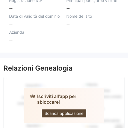
Registrazione ICP
Principali paesi/aree visitati
--
--
Data di validità del dominio
Nome del sito
--
--
Azienda
--
Relazioni Genealogia
Iscriviti all'app per
sbloccare!
Loom
Investment
Scarica applicazione