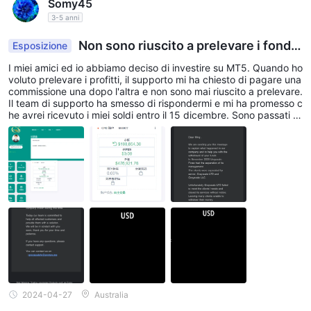
Somy45
3-5 anni
Non sono riuscito a prelevare i fondi
Esposizione
e ora il team di supporto promette di risolvere il p
I miei amici ed io abbiamo deciso di investire su MT5. Quando ho
roblema.
voluto prelevare i profitti, il supporto mi ha chiesto di pagare una
commissione una dopo l'altra e non sono mai riuscito a prelevare.
Il team di supporto ha smesso di rispondermi e mi ha promesso c
he avrei ricevuto i miei soldi entro il 15 dicembre. Sono passati pi
ù di 3 mesi e oggi ho ricevuto un messaggio dal team di support
o che spiega che mi aiuteranno a prelevare i miei soldi. Spero sol
o che sia vero perché ho più di $200.000 sul mio conto. Voglio ri
avere i miei soldi il prima possibile. Non c'è accesso alla piattafor
ma.
2024-04-27
Australia