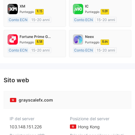
XM
IC
9.15
9.09
Punteggio
Punteggio
Conto ECN
15-20 anni
Conto ECN
15-20 anni
Regolamentato in Australia
Regolamentato in Australia
Market Making (MM)
Market Making (MM)
Fortune Prime Global
Neex
Etichetta principale MT4
Etichetta principale MT4
8.58
8.64
Punteggio
Punteggio
Conto ECN
15-20 anni
Conto ECN
15-20 anni
Regolamentato in Australia
Regolamentato in Australia
Market Making (MM)
Market Making (MM)
Etichetta principale MT4
Etichetta principale MT4
Sito web
grayscalefx.com
IP del server
Posizione del server
103.148.151.226
Hong Kong