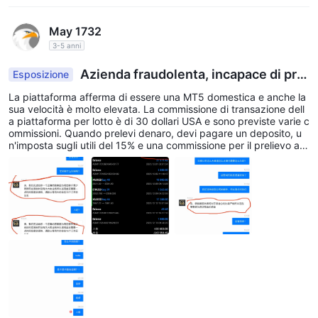
May 1732
3-5 anni
Azienda fraudolenta, incapace di prel
Esposizione
evare fondi
La piattaforma afferma di essere una MT5 domestica e anche la
sua velocità è molto elevata. La commissione di transazione dell
a piattaforma per lotto è di 30 dollari USA e sono previste varie c
ommissioni. Quando prelevi denaro, devi pagare un deposito, u
n'imposta sugli utili del 15% e una commissione per il prelievo ac
celerato del 10%. Dall'inizio ad oggi ho investito un capitale di cir
ca 180.000,00 dollari USA e il saldo attuale è di 1.350.000,00 R
MB. Ho richiesto un prelievo il 16 novembre 2023. Hanno detto c
he posso prelevare denaro in contanti e che arriverà sul mio cont
o entro 1-3 giorni, ma devo aggiungere una commissione acceler
ata del 10%. Il 23 ho richiesto un prelievo di contanti di 343.554,
49 USD, ma ad oggi non ho ricevuto il pagamento. Il servizio clie
nti ha risposto la prima volta, ma poi ha smesso di rispondere!