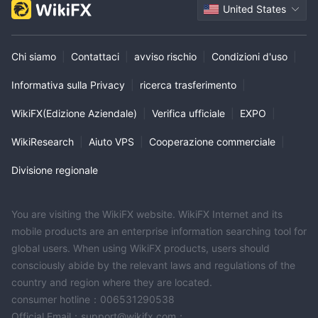
United States
Chi siamo
|
Contattaci
|
avviso rischio
|
Condizioni d'uso
|
Informativa sulla Privacy
|
ricerca trasferimento
|
WikiFX(Edizione Aziendale)
|
Verifica ufficiale
|
EXPO
|
WikiResearch
|
Aiuto VPS
|
Cooperazione commerciale
|
Divisione regionale
You are visiting the WikiFX website. WikiFX Internet and its
mobile products are an enterprise information searching tool for
global users. When using WikiFX products, users should
consciously abide by the relevant laws and regulations of the
country and region where they are located.
consumer hotline：006531290538
Official Email：support@wikifx.com；