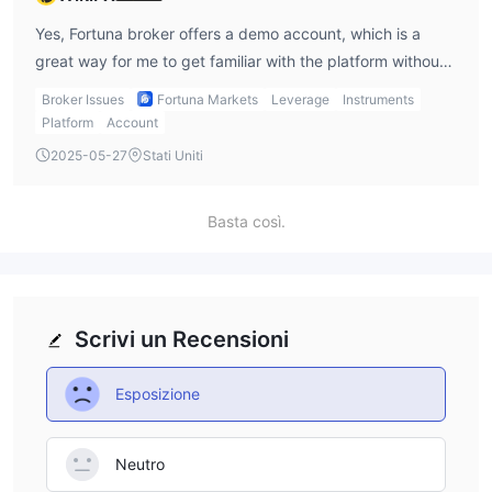
Yes, Fortuna broker offers a demo account, which is a
great way for me to get familiar with the platform without
risking real money. I always recommend starting with a
Broker Issues
Fortuna Markets
Leverage
Instruments
demo account to practice my strategies and understand
Platform
Account
the interface before jumping into live trading.
2025-05-27
Stati Uniti
Basta così.
Scrivi un Recensioni
Esposizione
Neutro