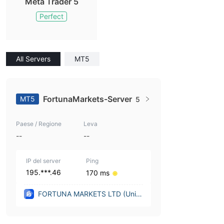
Meta Trader 5
Perfect
All Servers
MT5
FortunaMarkets-Server
MT5
5
Paese / Regione
Leva
--
--
IP del server
Ping
195.***.46
170 ms
FORTUNA MARKETS LTD (Unite
d Kingdom)