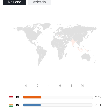
Nazione
Azienda
0
2
4
6
8
10
2.62
ID
2.51
IN