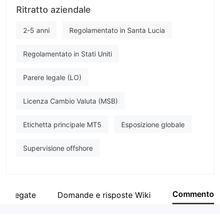
Ritratto aziendale
Fortuna Markets
Impiegato di azienda
2-5 anni
Regolamentato in Santa Lucia
--
Regolamentato in Stati Uniti
Parere legale (LO)
Licenza Cambio Valuta (MSB)
Etichetta principale MT5
Esposizione globale
Supervisione offshore
Commento
 collegate
Domande e risposte Wiki