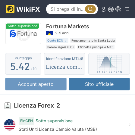
0
1
0
Fortuna Markets
2
1
Sotto supervisione
2-5 anni
3
2
0
Conto ECN
Regolamentato in Santa Lucia
Parere legale (LO)
Etichetta principale MT5
4
3
1
Esposizione globale
Supervisione offshore
Punteggio
Identificazione MT4/5
5
.
4
2
Licenza completa
/10
6
5
3
Account aperto
Sito ufficiale
7
6
4
8
7
5
Licenza Forex
2
9
8
6
Sotto supervisione
FinCEN
9
7
Stati Uniti Licenza Cambio Valuta (MSB)