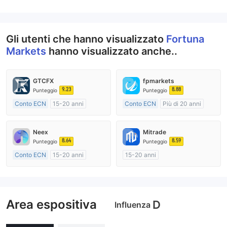
Gli utenti che hanno visualizzato
Fortuna
Markets
hanno visualizzato anche..
GTCFX
fpmarkets
9.23
8.88
Punteggio
Punteggio
Conto ECN
15-20 anni
Conto ECN
Più di 20 anni
Regolamentato in Regno Unito
Regolamentato in Australia
Market Making (MM)
Market Making (MM)
Neex
Mitrade
Etichetta principale MT4
Etichetta principale MT4
8.64
8.59
Punteggio
Punteggio
Conto ECN
15-20 anni
15-20 anni
Regolamentato in Australia
Regolamentato in Australia
Market Making (MM)
Market Making (MM)
Etichetta principale MT4
Autoricerca
Area espositiva
D
Influenza