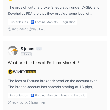
The pros of Fortuna broker's regulation under CySEC and
Seychelles FSA are that they provide some level of
investor protection. The con, however, is that their
Broker Issues
Fortuna Markets
Regulation
unverified ASIC license raises a red flag for me. I’d
2025-08-10
Stati Uniti
recommend focusing on their CySEC regulation for safety,
but still, an unverified ASIC license makes me hesitant to
fully trust them.
S jonas
1-2 anni
What are the fees at Fortuna Markets?
WikiFX
Rispondi
The fees at Fortuna broker depend on the account type.
The Bronze account has spreads starting at 1.8 pips,
which I feel is a bit high compared to other brokers. The
Broker Issues
Fortuna Markets
Fees and Spreads
Silver account comes with a $3 per lot commission and
2025-07-23
Stati Uniti
tighter spreads from 0.5 pips, while the Gold account has