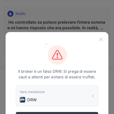
richiesto la cancellazione, ma non è possibile. Mi è stato
chiesto di trasferire fondi aggiuntivi, ma non ho effettuato il
pagamento aggiuntivo a causa di fondi insufficienti. Il suo
Risolto
conto è stato congelato per mancanza di fondi. Al
 Ho controllato se potevo prelevare l'intera somma 
momento non riesco ad aprire un conto. L'ho già
e mi hanno risposto che era possibile. In realtà, mi 
denunciato alla polizia.
è stata data una scusa e non ho potuto prelevare 
Tutte le comunicazioni sono on LINE. Il primo prestito è
denaro. 
gratuito di 3.500 dollari e, se realizzi la metà del profitto, i
3.500 dollari verranno recuperati. Puoi prelevare il 20% dei
みー
2023-12-13 15:12
tuoi profitti, ma non puoi fare trading a meno che non
inserisci $ 3.500. Ho preso in prestito dei soldi dai miei
genitori e li ho inseriti. Ho realizzato un piccolo profitto,
quindi ho richiesto un prelievo di $ 6.100, ma il servizio
clienti mi ha detto che c'era un problema con la verifica
Il broker è un falso DRW. Si prega di essere
della mia identità, quindi ho inviato loro un'immagine della
cauti e attenti per evitare di essere truffati.
Notizie
mia patente di guida. Mi è stato detto che avrei potuto
prelevare denaro se avesse superato l'esame, ma non
avevo avuto loro notizie, quindi quando ho chiesto
Vero mediatore
informazioni in merito, sono stato bloccato da LINE.
DRW
Bloccato anche l'assistente. Anche il gruppo LINE è stato
cancellato e non c'era modo di contattarli. Vorrei un
rimborso immediato di $ 6.100.