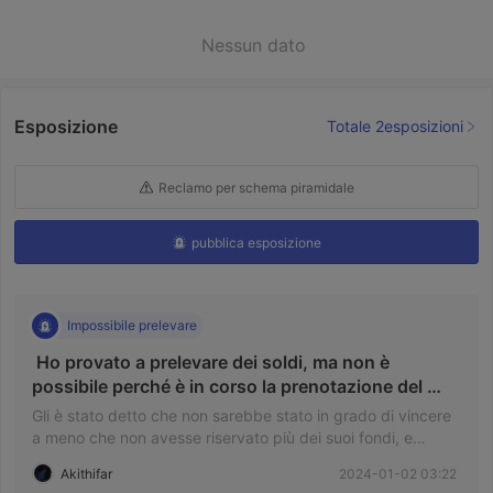
Nessun dato
Esposizione
Totale 2esposizioni
Reclamo per schema piramidale
pubblica esposizione
Impossibile prelevare
 Ho provato a prelevare dei soldi, ma non è 
possibile perché è in corso la prenotazione del 
greggio. 
Gli è stato detto che non sarebbe stato in grado di vincere
a meno che non avesse riservato più dei suoi fondi, e
quando aveva solo un fondo, ne ha riservato di più e ha
Akithifar
2024-01-02 03:22
finito per vincerne sei, più di quanto aveva fondi. Ho