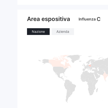
rading GTS su tutti i siti web di tra
ding di criptovalute. Hanno chius
o il mio account e non mi hanno p
ermesso di prelevare i miei soldi,
Area espositiva
C
Influenza
che attualmente sono 2431 USD
T. Ma non riesco ad aprire o acce
Nazione
Azienda
dere al mio account. Sono venuto
qui per chiedere il vostro support
o per denunciare la natura fraudol
enta della piattaforma di trading
GTS.