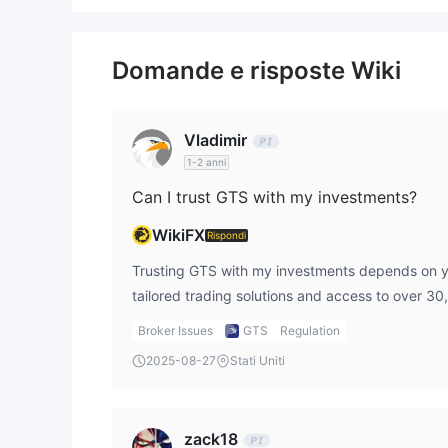
Domande e risposte Wiki
Vladimir
1-2 anni
Can I trust GTS with my investments?
WikiFX
Rispondi
Trusting GTS with my investments depends on yo
tailored trading solutions and access to over 30
which is impressive. However, the fact that GT
Broker Issues
GTS
Regulation
cautious. In the absence of oversight, I have to
2025-08-27
Stati Uniti
risk management strategies. Personally, I find th
for executing trades, but it’s important to appro
caution, especially considering the unregulated s
zack18
securely through the gts login to manage my tr