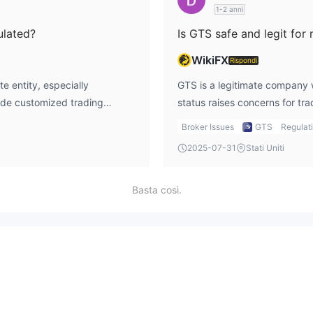
1-2 anni
ulated?
Is GTS safe and legit for
WikiFX
Rispondi
e entity, especially
GTS is a legitimate company wi
vide customized trading
status raises concerns for tra
panies. However, the lack of
GTS offers a wide variety of s
Broker Issues
GTS
Regulat
same level of protection as
to evaluate the risks carefull
2025-07-31
Stati Uniti
service quality and innovation
those who are comfortable tr
t it’s vital to understand the
attractive range of services. 
s login to securely manage
Basta così.
my trading, but I always remai
l instruments.