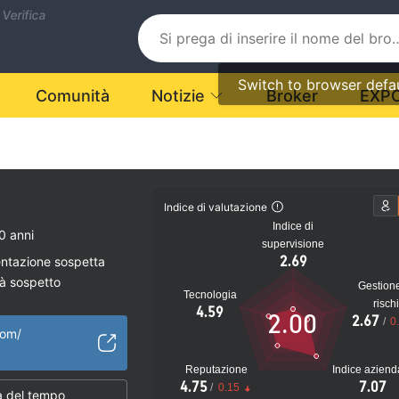
 Verifica
Switch to browser defa
Comunità
Notizie
Broker
EXP
Indice di valutazione
Indice di
0 anni
supervisione
2.69
entazione sospetta
tà sospetto
Gestion
Tecnologia
ziale
risch
4.59
2.00
2.67
/
0
com/
Reputazione
Indice aziend
4.75
7.07
/
0.15
 del tempo