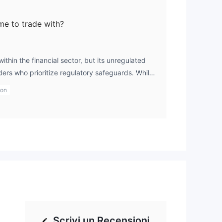
 me to trade with?
thin the financial sector, but its unregulated
ders who prioritize regulatory safeguards. While
ervices and instruments, I believe it’s important
ion
y, particularly in an unregulated environment. For
ading with an unregulated broker, GTS offers an
I feel secure using the gts platform to manage
n cautious given the lack of official oversight.
Scrivi un Recensioni