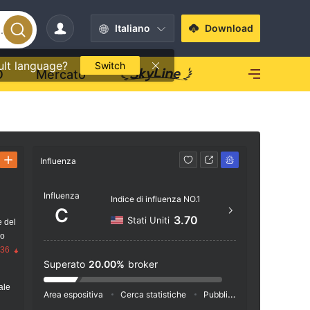
Italiano
Download
ult language?
Switch
O
Mercato
Influenza
Contatto
Influenza
212.
Indice di influenza NO.1
C
http
3.70
Stati Uniti
e del
io
.36
Superato
20.00%
broker
ale
Area espositiva
Cerca statistiche
Pubblicità
Indice dei so