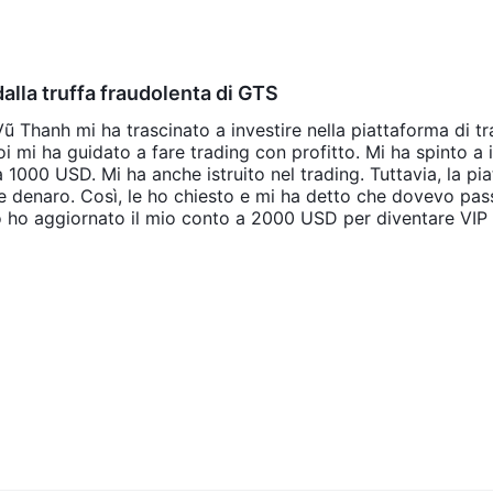
alla truffa fraudolenta di GTS
hanh mi ha trascinato a investire nella piattaforma di tr
 mi ha guidato a fare trading con profitto. Mi ha spinto a 
 1000 USD. Mi ha anche istruito nel trading. Tuttavia, la pia
e denaro. Così, le ho chiesto e mi ha detto che dovevo pas
ndo ho aggiornato il mio conto a 2000 USD per diventare VIP 
 di pagare le tasse quando facevo profitti. Ho rifiutato di 
so di prelevare denaro, avrei segnalato la piattaforma di t
ptovalute. Hanno chiuso il mio account e non mi hanno perme
sono 2431 USDT. Ma non riesco ad aprire o accedere al mio 
supporto per denunciare la natura fraudolenta della piattaf