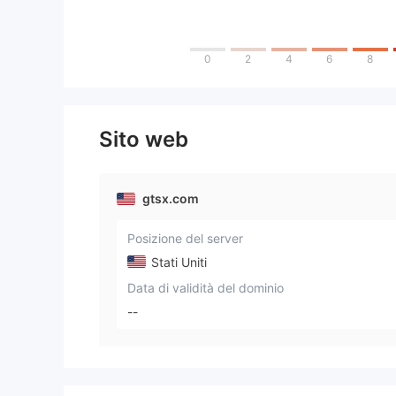
0
2
4
6
8
Sito web
gtsx.com
Posizione del server
Stati Uniti
Data di validità del dominio
--