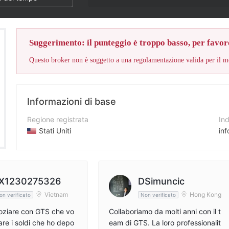
Suggerimento: il punteggio è troppo basso, per favore
Informazioni di base
Regione registrata
Ind
Stati Uniti
in
Periodo operativo
Nu
5-10 anni
21
Azienda
Si
X1230275326
DSimuncic
GTS
ht
Vietnam
Hong Kong
on verificato
Non verificato
oziare con GTS che vo
Collaboriamo da molti anni con il t
are i soldi che ho depo
eam di GTS. La loro professionalit