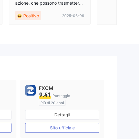
azione, che possono trasmettere
prontamente le tendenze delle az
Positivo
2025-06-09
ioni dell'azienda e la situazione ge
nerale del mercato, aiutando la no
stra azienda a comprendere megl
io le dinamiche di mercato.
FXCM
9.41
Punteggio
Più di 20 anni
Regolamentato in Regno Unito
Regolamentato in Australia
Dettagli
Market Making (MM)
Etichetta principale MT4
Sito ufficiale