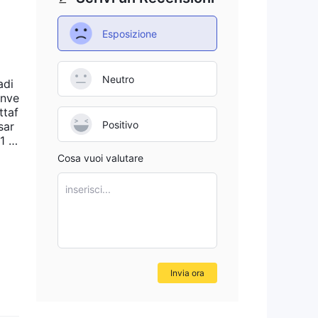
Esposizione
Neutro
adi
inve
ttaf
Positivo
sar
1 d
paga
Cosa vuoi valutare
radi
sso
inserisci...
acco
orm
Invia ora