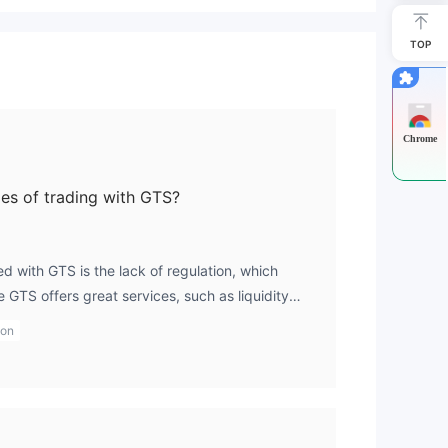
TOP
Chrome
es of trading with GTS?
 with GTS is the lack of regulation, which
 GTS offers great services, such as liquidity
f financial instruments, the absence of
ion
ncerning for individual traders. Additionally, the
r information about fees, which can make it
ue cost of trading. For me, using the gts platform
roceed with caution, knowing the risks of using