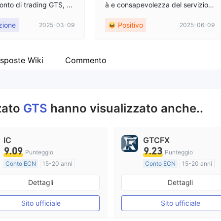
conto di trading GTS, ch
à e consapevolezza del servizio s
no a 2.000 USD. Non
ono ben dimostrate. Sono in grad
zione
Positivo
2025-03-09
2025-06-09
di prelevare i profitti,
o di fornire approfondimenti di me
 prelevare i soldi che h
rcato sia prima dell'apertura che
to. Se volete dedurre le
dopo la chiusura del mercato.
conto di trading GTS, p
sposte Wiki
Commento
atelo. L'importo rimane
sere prelevato. Attualm
o conto di trading GTS è
 quando accedo all'acc
zzato
GTS
hanno visualizzato anche..
 visualizzato che l'acc
malo.
IC
GTCFX
9.09
9.23
Punteggio
Punteggio
Conto ECN
15-20 anni
Conto ECN
15-20 anni
Regolamentato in Australia
Dettagli
Dettagli
Market Making (MM)
Market Making (MM)
Etichetta principale MT4
Etichetta principale MT4
Sito ufficiale
Sito ufficiale