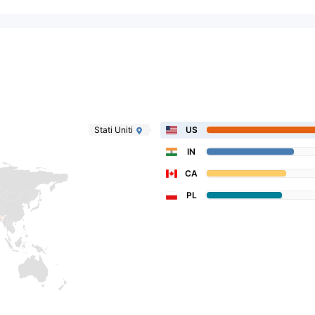
Stati Uniti
US
IN
CA
PL