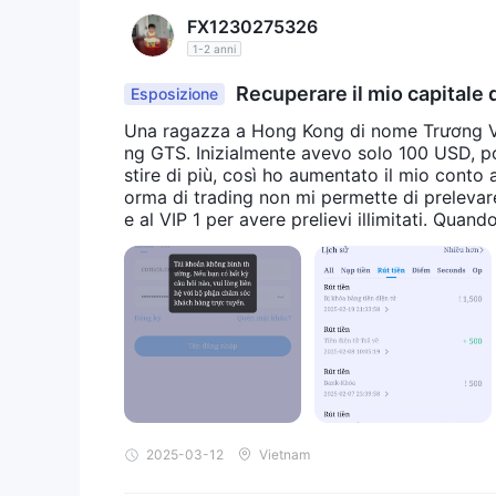
FX1230275326
1-2 anni
Recuperare il mio capitale d
Esposizione
Una ragazza a Hong Kong di nome Trương Vũ T
ng GTS. Inizialmente avevo solo 100 USD, poi
stire di più, così ho aumentato il mio conto a
orma di trading non mi permette di prelevar
e al VIP 1 per avere prelievi illimitati. Qua
ella piattaforma di trading, mi hanno chiesto
re e ho detto che se non mi avessero permes
ng GTS su tutti i siti web di trading di cri
di prelevare i miei soldi, che attualmente 
unt. Sono venuto qui per chiedere il vostro 
a di trading GTS.
2025-03-12
Vietnam