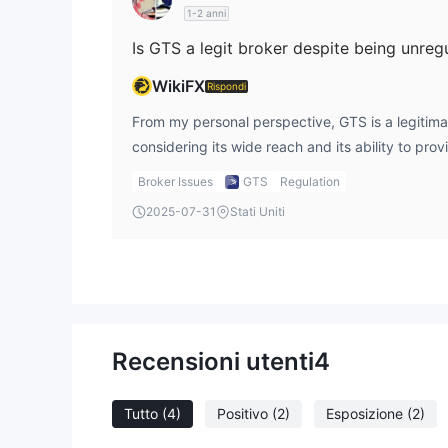
1-2 anni
Is GTS a legit broker despite being unreg
WikiFX
Rispondi
From my personal perspective, GTS is a legitimat
considering its wide reach and its ability to pro
solutions to financial institutions and listed com
Broker Issues
GTS
Regulation
regulation means that traders may not have the 
2025-07-31
Stati Uniti
they would with a regulated broker. For me, the 
GTS brings to financial markets are appealing, bu
risks involved. I recommend always using the gt
my account and review all the available financia
Recensioni utenti
4
Tutto
(4)
Positivo
(2)
Esposizione
(2)