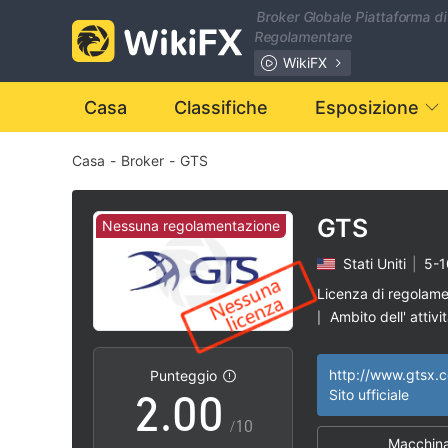
Broker Globale Piattaforma di
Regolamentare
WikiFX
Casa
Classifiche
Esposizione
Casa
-
Broker
-
GTS
GTS
Nessuna regolamentazione
Stati Uniti
|
5-1
0
Licenza di regolam
Ambito dell' attivi
|
1
Alto rischio poten
|
http://www.gtsx.
Punteggio
2
.
0
0
Sito ufficiale
/10
Macchina