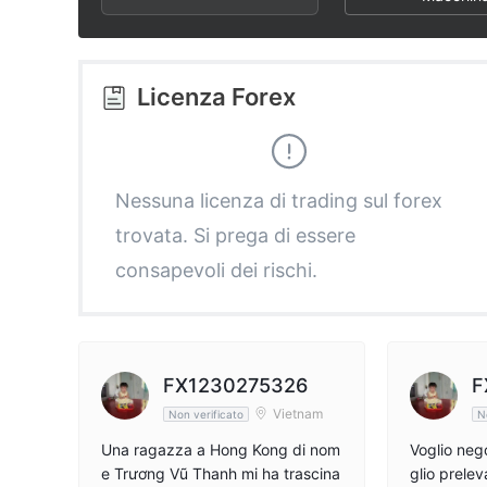
3
1
1
4
2
2
Licenza Forex
5
3
3
6
4
4
Nessuna licenza di trading sul forex
trovata. Si prega di essere
7
5
5
consapevoli dei rischi.
8
6
6
9
7
7
FX1230275326
F
Vietnam
Non verificato
N
8
8
Una ragazza a Hong Kong di nom
Voglio neg
e Trương Vũ Thanh mi ha trascina
glio prelev