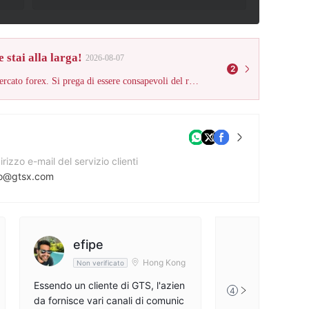
 stai alla larga!
2026-08-07
2
Questo broker non è soggetto a una regolamentazione valida per il mercato forex. Si prega di essere consapevoli del rischio!
irizzo e-mail del servizio clienti
fo@gtsx.com
mero di contatto
2.715.2830
to web aziendale
efipe
tp://www.gtsx.com/
Hong Kong
Non verificato
Essendo un cliente di GTS, l'azien
4
da fornisce vari canali di comunic