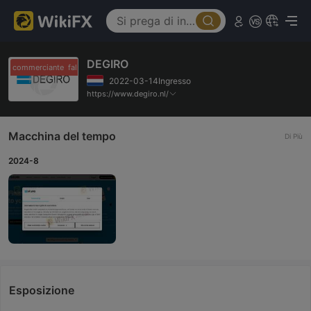
DEGIRO
lso commerciante
falso commerciante
2022-03-14Ingresso
https://www.degiro.nl/
Macchina del tempo
Di Più
2024-8
Esposizione