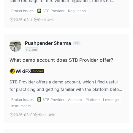
some red flags for me. Without regulation, there’s no
governing body overseeing the broker’s operations, so my
Broker Issues
STB Provider
Regulation
funds may not be as safe as they would be with a
2025-08-11
Stati Uniti
regulated broker.
Pushpender Sharma
1-2 anni
What demo account does STB Provider offer?
WikiFX
Rispondi
STB Provider offers a demo account, which I find useful
for practicing and getting familiar with the platform before
committing real money. It’s a great feature for beginners
Broker Issues
STB Provider
Account
Platform
Leverage
like me who want to test strategies without any risk.
Instruments
2025-08-09
Stati Uniti