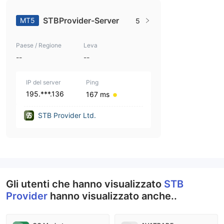
STBProvider-Server
MT5
5
Paese / Regione
Leva
--
--
IP del server
Ping
195.***.136
167 ms
STB Provider Ltd.
Gli utenti che hanno visualizzato
STB
Provider
hanno visualizzato anche..