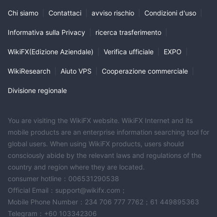
Chi siamo
|
Contattaci
|
avviso rischio
|
Condizioni d'uso
|
Informativa sulla Privacy
|
ricerca trasferimento
|
WikiFX(Edizione Aziendale)
|
Verifica ufficiale
|
EXPO
|
WikiResearch
|
Aiuto VPS
|
Cooperazione commerciale
|
Divisione regionale
You are visiting the WikiFX website. WikiFX Internet and its
mobile products are an enterprise information searching tool for
global users. When using WikiFX products, users should
consciously abide by the relevant laws and regulations of the
country and region where they are located.
consumer hotline：006531290538
Official Email：support@wikifx.com；
Mobile Phone Number：234 706 777 7762；61 449895363
Telegram：+60 103342306