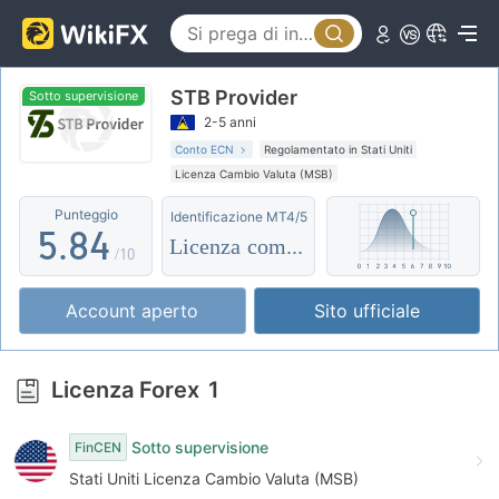
0
3
1
4
0
STB Provider
2
5
1
Sotto supervisione
2-5 anni
3
6
2
Conto ECN
Regolamentato in Stati Uniti
Licenza Cambio Valuta (MSB)
4
7
3
Etichetta principale MT5
Esposizione globale
Punteggio
Identificazione MT4/5
5
.
8
4
Licenza completa
/10
6
9
5
Account aperto
Sito ufficiale
7
6
8
7
Licenza Forex
1
9
8
Sotto supervisione
FinCEN
9
Stati Uniti Licenza Cambio Valuta (MSB)