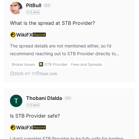
PitBull
1-2 anni
What is the spread at STB Provider?
WikiFX
Rispondi
The spread details are not mentioned either, so I’d
recommend reaching out to STB Provider directly to
inquire about this. Since the spreads might vary
Broker Issues
STB Provider
Fees and Spreads
depending on the account type, I think it’s important to
2025-07-17
Stati Uniti
clarify this before starting to trade.
Thobani Dlalda
1-2 anni
Is STB Provider safe?
WikiFX
Rispondi
I don’t consider STB Provider to be fully safe for trading