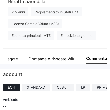
Ritratto aziendale
STB Provider
Impiegato di azienda
2-5 anni
Regolamentato in Stati Uniti
--
Licenza Cambio Valuta (MSB)
Etichetta principale MT5
Esposizione globale
Commento
 collegate
Domande e risposte Wiki
account
ECN
STANDARD
Custom
LP
PRIME
Ambiente
--