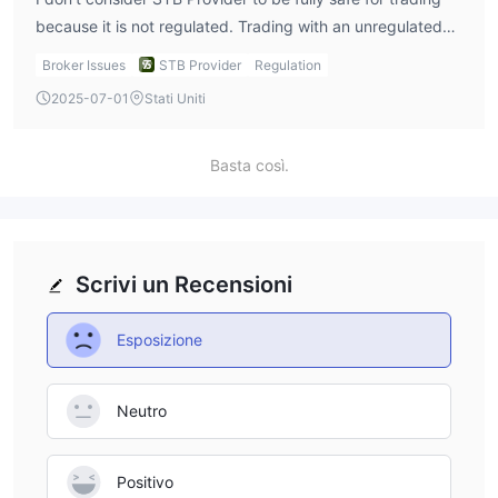
because it is not regulated. Trading with an unregulated
broker means there’s no guarantee of secure practices,
Broker Issues
STB Provider
Regulation
and that’s a risk I’d have to take into account.
2025-07-01
Stati Uniti
Basta così.
Scrivi un Recensioni
Esposizione
Neutro
Positivo