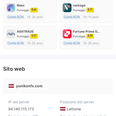
Neex
vantage
8.64
8.71
Punteggio
Punteggio
Conto ECN
15-20 anni
Conto ECN
10-15 anni
Regolamentato in Australia
Regolamentato in Australia
Market Making (MM)
Market Making (MM)
AVATRADE
Fortune Prime Global
Etichetta principale MT4
Etichetta principale MT4
9.51
8.59
Punteggio
Punteggio
Conto ECN
15-20 anni
Conto ECN
15-20 anni
Regolamentato in Australia
Regolamentato in Australia
Market Making (MM)
Market Making (MM)
Etichetta principale MT4
Etichetta principale MT4
Sito web
yunikonfx.com
IP del server
Posizione del server
94.140.115.173
Lettonia