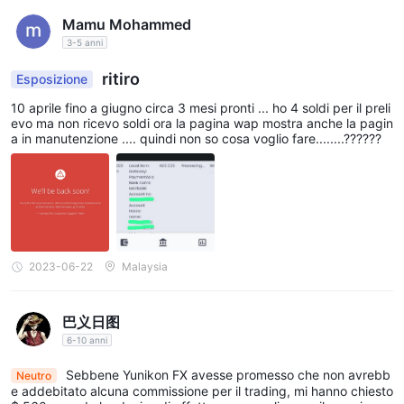
negli ultimi anni. offrono bitcoin, ethereum, litecoin e altro
Mamu Mohammed
ancora, per fare trading con le principali valute fiat come usd,
3-5 anni
eur e gbp.
è anche importante notare che la disponibilità di questi
ritiro
Esposizione
strumenti di trading può variare a seconda del tipo di conto e
10 aprile fino a giugno circa 3 mesi pronti ... ho 4 soldi per il preli
della posizione del trader. per determinare gli strumenti specifici
evo ma non ricevo soldi ora la pagina wap mostra anche la pagin
a tua disposizione, ti consiglio di verificare con Yunikon FX o
a in manutenzione .... quindi non so cosa voglio fare........??????
rivedendo le loro condizioni di trading sul loro sito web.
Tipi di conto
Yunikon FXoffre ai trader una gamma di conti di trading tra cui
scegliere, a seconda delle loro preferenze, del livello di
2023-06-22
Malaysia
esperienza e delle esigenze di trading.
L'account Demo Standard consente ai trader di esercitarsi nel
trading utilizzando fondi virtuali senza rischiare denaro reale,
巴义日图
fornendo un ambiente privo di rischi per apprendere e testare le
6-10 anni
strategie di trading.
Sebbene Yunikon FX avesse promesso che non avrebb
Neutro
Il conto Live Standard è adatto a trader principianti e intermedi,
e addebitato alcuna commissione per il trading, mi hanno chiesto
con spread variabili e senza commissioni. Questo tipo di conto