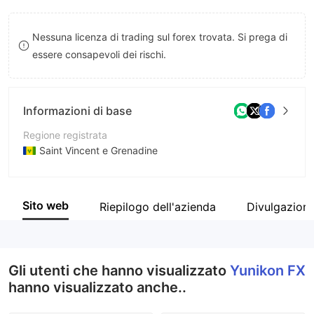
8
9
Nessuna licenza di trading sul forex trovata. Si prega di
9
essere consapevoli dei rischi.
Informazioni di base
Regione registrata
Saint Vincent e Grenadine
Periodo operativo
5-10 anni
Sito web
Riepilogo dell'azienda
Divulgazion
Azienda
Yunikon Financial Limited
Gli utenti che hanno visualizzato
Yunikon FX
hanno visualizzato anche..