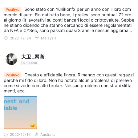
account".
Sono stato con Yunikonfx per un anno con il loro com
Positivo
Nella pagina di registrazione, dovrai fornire i tuoi dati personali,
mercio di auto. Fin qui tutto bene, i prelievi sono puntuali 72 ore
al giorno (i) lavorativi su conti bancari locql o criptovalute. Sebbe
come nome, e-mail, numero di telefono e paese di residenza.
ne stiano dicendo che stanno cercando di essere regolamentati
Successivamente, dovrai scegliere il tipo di conto che desideri
da NFA e CYSec, sono passati quasi 3 anni e nessun aggiornam
ento. Vediamo come va. Si spera che stiano facendo del loro me
aprire, nonché la piattaforma di trading che preferisci utilizzare.
2022-12-24
Malaysia
glio per essere regolamentati.
Dopo aver scelto il tipo di conto, ti verrà richiesto di selezionare
il paese di residenza, la valuta del conto e rispondere ad alcune
大卫 _网商
domande sulla tua esperienza di trading e sulla leva preferita.
6-10 anni
Dovrai inoltre fornire alcuni documenti di identificazione come
Onesto e affidabile finora. Rimango con questi ragazzi
Positivo
passaporto, patente di guida o carta d'identità, nonché
perché mi fido di loro. Non ho notato alcun problema di prelievo
documenti di prova dell'indirizzo come bollette o estratti conto
come si vede con altri broker. Nessun problema con strani slitta
menti, ecc.
bancari.
Leva
fino a 1:500
Yunikon FXoffre ai trader una leva competitiva di
,
che è uno dei rapporti di leva finanziaria più alti del settore.
L'elevata leva finanziaria consente ai trader di controllare
2022-12-16
Australia
posizioni più grandi con una minore quantità di capitale, dando