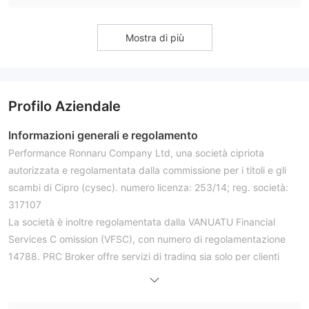
Mostra di più
Profilo Aziendale
Informazioni generali e regolamento
Performance Ronnaru Company Ltd, una società cipriota
autorizzata e regolamentata dalla commissione per i titoli e gli
scambi di Cipro (cysec). numero licenza: 253/14; reg. società:
317107
La società è inoltre regolamentata dalla VANUATU Financial
Services C omission (VFSC), con numero di regolamentazione
14788. PRC Broker offre servizi di trading sia solo per clienti
istituzionali che aziendali.
Strumenti di mercato
PRC Broker scambia 28 coppie di valute, inclusi metalli preziosi,