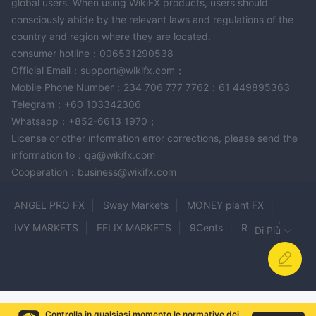
global users. When using WikiFX products, users should
consciously abide by the relevant laws and regulations of the
country and region where they are located.
consumer hotline：006531290538
Official Email：support@wikifx.com；
Mobile Phone Number：234 706 777 7762；61 449895363
Telegram：+60 103342306
Whatsapp：+852-6613 1970；
License or other information error corrections, please send the
information to：qa@wikifx.com
Cooperation：business@wikifx.com
ANGEL PRO FX
Sway Markets
MONEY plant FX
IVY MARKETS
FELIX MARKETS
9Cents
RAVEX
Di Più
BullionVault
WEALTH WAY
Ainslie Bullion
SKYLINE TRADING
Cornor
Worldex
Orbis Exchange Group
Fintech Maju Berjangka
Controlla in qualsiasi momento le normative dei