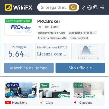
0
1
1
2
0
PRCBroker
2
3
1
Sotto supervisione
10-15 anni
3
4
2
Regolamentato in Cipro
Esecuzione Forex (STP)
Etichetta principale MT4
Broker regionali
4
5
3
Alto rischio potenziale
Supervisione offshore
Punteggio
Identificazione MT4/5
5
.
6
4
Licenza completa
/10
6
7
5
Macchina del tempo
Sito ufficiale
7
8
6
8
9
7
Great
Good
EXPO
9
8
3
9
Hong Kong
Cipro
Giappone