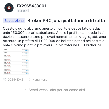
FX2965438001
1-2 anni
Broker PRC, una piattaforma di truffa
Esposizione
Questo giugno abbiamo aperto un conto e depositato gradualm
ente 150.000 dollari statunitensi. Anche i profitti da piccole liqui
dazioni possono essere prelevati normalmente. A luglio, abbiamo
ottenuto un profitto di 1.030.000 dollari statunitensi nel nostro c
onto e siamo pronti a prelevarli. La piattaforma PRC Broker ha ch
iuso il nostro conto per operazioni non conformi e sta cercando d
i risolvere la situazione con un risarcimento di soli 100.000 dollari
statunitensi. Attualmente stiamo lottando per i nostri diritti e gli in
vestitori sono pregati di non toccare questa piattaforma fraudole
nta.
2024-10-21
Hong Kong
Scorri verso l'alto per caricarne altri