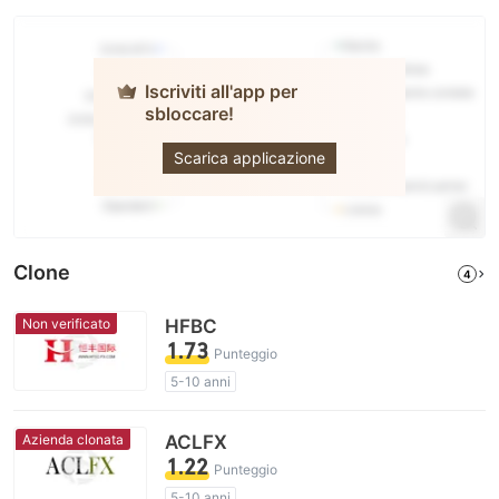
Iscriviti all'app per
sbloccare!
PRCBroker
Scarica applicazione
Clone
4
Non verificato
HFBC
1.73
Punteggio
5-10 anni
Licenza di regolamentazione sospetta
Ambito dell' attività sospetto
Azienda clonata
ACLFX
Alto rischio potenziale
1.22
Punteggio
5-10 anni