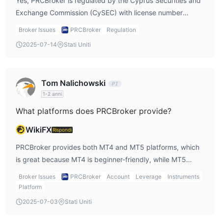
Yes, PRCBroker is regulated by the Cyprus Securities and
Exchange Commission (CySEC) with license number
253/14. This gives me a sense of security because it
Broker Issues
PRCBroker
Regulation
operates under strict financial regulations. However, it also
2025-07-14
Stati Uniti
holds an offshore retail forex license from the Vanuatu
Financial Services Commission (VFSC), with license
number 14788, which makes me more cautious due to the
Tom Nalichowski
reduced investor protection from offshore regulation.
1-2 anni
What platforms does PRCBroker provide?
WikiFX
Rispondi
PRCBroker provides both MT4 and MT5 platforms, which
is great because MT4 is beginner-friendly, while MT5
offers more advanced features for experienced traders
Broker Issues
PRCBroker
Account
Leverage
Instruments
like me. Both platforms are available on desktop, mobile,
Platform
and web, which gives me the flexibility to trade anywhere.
2025-07-03
Stati Uniti