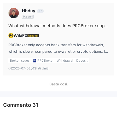
Hhduy
1-2 anni
What withdrawal methods does PRCBroker support?
WikiFX
Rispondi
PRCBroker only accepts bank transfers for withdrawals,
which is slower compared to e-wallet or crypto options. If I
want to withdraw, I’ll likely have to wait several days for
Broker Issues
PRCBroker
Withdrawal
Deposit
the process to complete.
2025-07-02
Stati Uniti
Basta così.
Commento
31