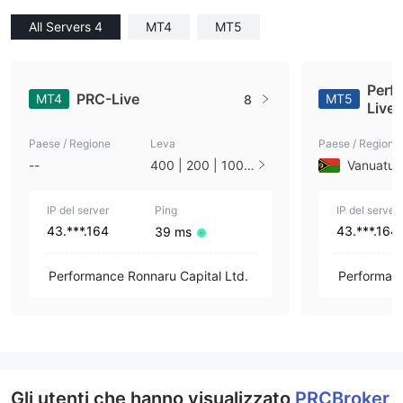
All Servers 4
MT4
MT5
Perf
PRC-Live
MT4
MT5
8
Live
Paese / Regione
Leva
Paese / Regione
--
400 | 200 | 100 |
Vanuatu
50 | 33 | 25 | 10
| 1
IP del server
Ping
IP del server
43.***.164
43.***.164
39 ms
Performance Ronnaru Capital Ltd.
Performanc
Gli utenti che hanno visualizzato
PRCBroker