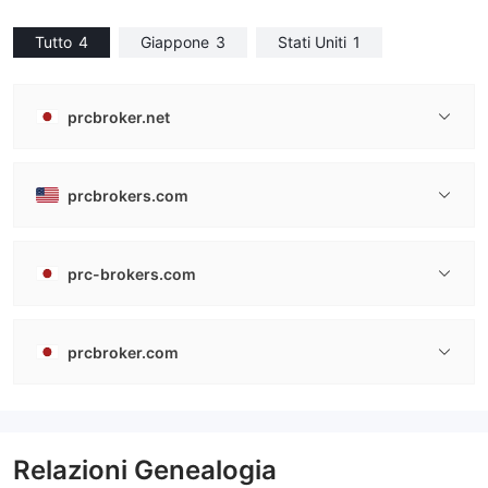
Tutto
4
Giappone
3
Stati Uniti
1
prcbroker.net
prcbrokers.com
prc-brokers.com
prcbroker.com
Relazioni Genealogia