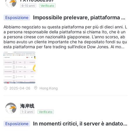
Per favore, fate attenzione se state ancora facendo trading su q
6-10 anni
Verificato
uesta piattaforma. Sono interessati al vostro capitale. I clienti de
vono essere all'erta quando fanno trading su questa piattaforma.
Impossibile prelevare, piattaforma ne
Esposizione
Non lasciate che l'entusiasmo del servizio clienti della piattaform
ra, frode induttiva.
a offuschi il vostro giudizio sui vostri fondi. Il comportamento ille
Abbiamo negoziato su questa piattaforma per più di dieci anni. L
gale di questa piattaforma ha toccato il limite legale, è solo un nu
a persona responsabile della piattaforma si chiama Ito, che è un
ovo modo di ingannare. Una volta che ottengono il capitale del s
a persona cinese con nazionalità giapponese. L'anno scorso, ab
ervizio clienti, sviluppano nuovi clienti e il personale del servizio
biamo avuto un cliente importante che ha depositato fondi su qu
clienti cambia spesso i numeri di WeChat e QQ. Valutate nuovam
esta piattaforma per fare trading sull'indice Dow Jones. Al mome
ente la credibilità della piattaforma con FXeye. Fate attenzione a
nto del deposito dei fondi, in qualità di agente, abbiamo chiamat
depositare con cautela nella piattaforma spazzatura.
o specificamente Ito, la persona responsabile della piattaforma,
per confermare se la piattaforma Prc può garantire la sicurezza
dei prelievi dei fondi dei clienti. Ito ci ha assicurato più volte che
non ci sarebbero stati problemi. Tuttavia, quando il cliente ha rea
lizzato un profitto di $1,13 milioni, hanno rifiutato di prelevare i fo
ndi e hanno chiuso forzatamente il conto del cliente, affermando
che il cliente aveva violato le regole. Ciò che è ancora più sprege
2025-04-26
Hong Kong
vole è che hanno rifiutato di pagare la nostra commissione di $1
8.963 (ho caricato i registri del mio backend di agente e la conv
ersazione su WeChat con Ito, la persona responsabile di Prc). È
海岸线
passato quasi un anno. Quando ho contattato il loro servizio clie
nti e Ito, la persona responsabile di Prc, mi hanno bloccato e me
1-2 anni
Verificato
sso in lista nera. Questa piattaforma non ha un mercato di copert
ura. È una piattaforma nera. I clienti che ancora operano su ques
In momenti critici, il server è andato i
Esposizione
ta piattaforma devono essere estremamente cauti. La piattaform
n crash quattro volte ieri. Qual è stata la ragione?