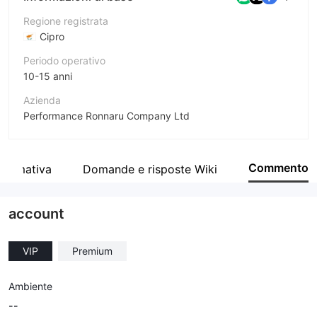
Regione registrata
Cipro
Periodo operativo
10-15 anni
Azienda
Performance Ronnaru Company Ltd
Abbreviazione
PRCBroker
Commento
normativa
Domande e risposte Wiki
Impiegato di azienda
--
account
VIP
Premium
Ambiente
--