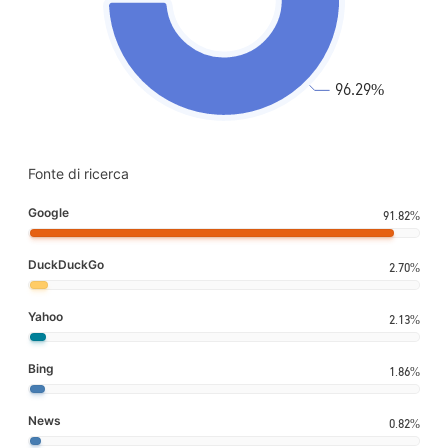
Fonte di ricerca
Google
91.82%
DuckDuckGo
2.70%
Yahoo
2.13%
Bing
1.86%
News
0.82%