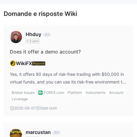
Making (MM).
Gain Capital UK
L'entità del Regno Unito di Forex.com,
Domande e risposte Wiki
Limited
, regolamentata dall'autorità di regolamentazione di
primo livello FCA con il numero di regolamentazione 113942,
possiede una licenza per il Market Making (MM).
Hhduy
GAIN Capital Japan Co., Ltd,
L'entità con sede in Giappone,
1-2 anni
regolamentata dalla FSA con il numero di regolamentazione 関東
Does it offer a demo account?
財務局長（金商）第291号, possiede una licenza per il Retail
WikiFX
Forex License.
Rispondi
GAIN CAPITAL GROUP LLC,
l'entità statunitense,
Yes, it offers 90 days of risk-free trading with $50,000 in
regolamentata dalla NFA con il numero di regolamentazione
virtual funds, and you can use its risk-free environment to
0339826, possiede una licenza per il Market Making (MM).
hone your skills and improve your trading strategy.
Broker Issues
FOREX.com
Platform
Instruments
Account
GAIN Capital -
FOREX.com
Canada
L'entità canadese,
Leverage
Ltd.,
è regolamentata dalla IIROC, possiede una licenza per il
2025-06-07
Stati Uniti
Market Making (MM), con licenza non rilasciata.
STONEX FINANCIAL PTE. LTD., l'entità a Singapore,
regolamentata dalla MAS a Singapore, con licenza per il forex al
marcustan
dettaglio.