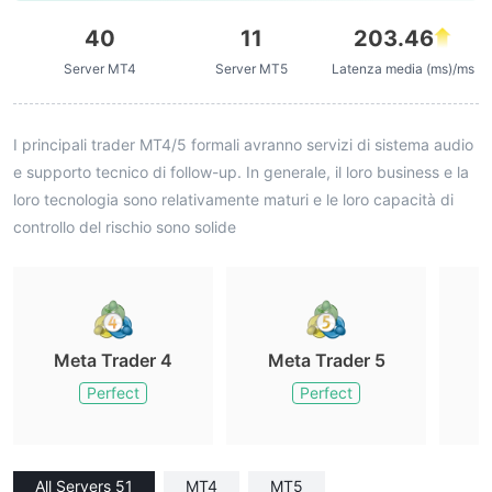
40
11
203.46
Server MT4
Server MT5
Latenza media (ms)/ms
I principali trader MT4/5 formali avranno servizi di sistema audio
e supporto tecnico di follow-up. In generale, il loro business e la
loro tecnologia sono relativamente maturi e le loro capacità di
controllo del rischio sono solide
Meta Trader 4
Meta Trader 5
M
Perfect
Perfect
All Servers 51
MT4
MT5