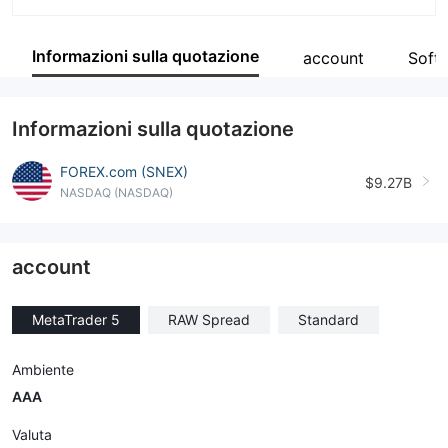
Abbreviazione
FOREX.com
Informazioni sulla quotazione
account
Soft
Impiegato di azienda
14
Informazioni sulla quotazione
FOREX.com (SNEX)
$9.27B
NASDAQ (NASDAQ)
account
MetaTrader 5
RAW Spread
Standard
Ambiente
AAA
Valuta