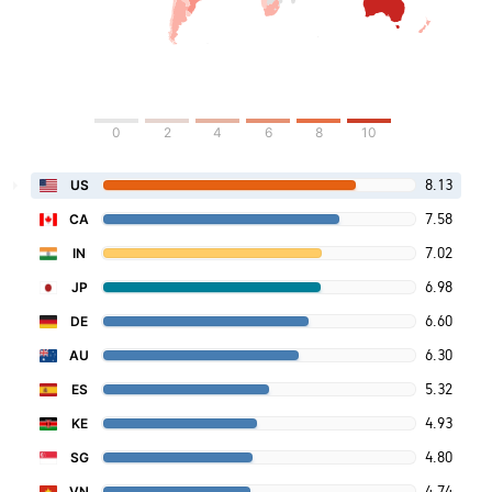
0
2
4
6
8
10
8.13
US
7.58
CA
7.02
IN
6.98
JP
6.60
DE
6.30
AU
5.32
ES
4.93
KE
4.80
SG
4.74
VN