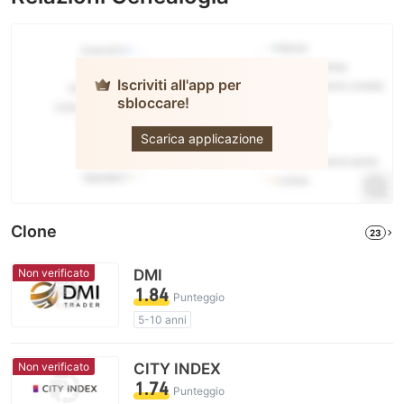
Iscriviti all'app per
sbloccare!
FOREX.com
Scarica applicazione
Clone
23
Non verificato
DMI
1.84
Punteggio
5-10 anni
Licenza di regolamentazione sospetta
Ambito dell' attività sospetto
Non verificato
CITY INDEX
Alto rischio potenziale
1.74
Punteggio