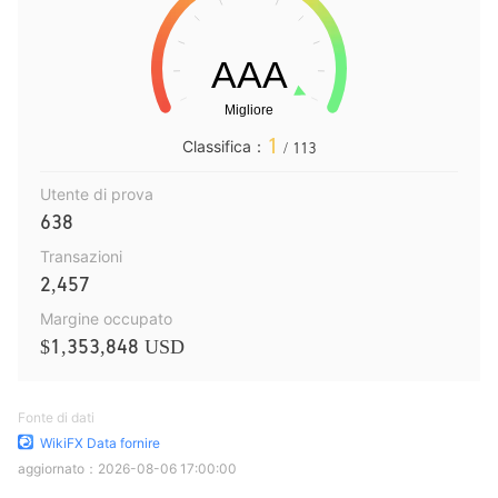
1
Classifica：
/ 113
Utente di prova
638
Transazioni
2,457
Margine occupato
$1,353,848 USD
Fonte di dati
WikiFX Data fornire
aggiornato：
2026-08-06 17:00:00