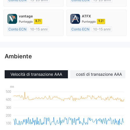
Regolamentato in Australia
Regolamentato in Australia
Market Making (MM)
Market Making (MM)
vantage
ATFX
Etichetta principale MT4
Etichetta principale MT4
8.71
9.21
Punteggio
Punteggio
Conto ECN
10-15 anni
Conto ECN
10-15 anni
Regolamentato in Australia
Regolamentato in Australia
Market Making (MM)
Market Making (MM)
Etichetta principale MT4
Etichetta principale MT4
Ambiente
Velocità di transazione AAA
costi di transazione AAA