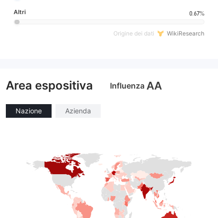
Altri
0.67%
Origine dei dati
WikiResearch
Area espositiva
AA
Influenza
Nazione
Azienda