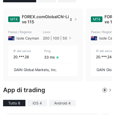
FOREX.comGlobalCN-Li
FORE
MT4
MT4
3
ve 115
ve 12
Paese / Regione
Leva
Paese / Regione
Isole Cayman
200 | 100 | 50
Isole Ca
IP del server
Ping
IP del server
20.***.28
20.***.242
33 ms
GAIN Global Markets, Inc.
GAIN Globa
App di trading
8
Tutto 8
iOS 4
Android 4