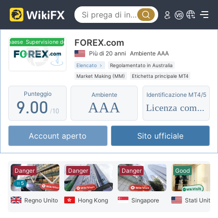
4
5
FOREX.com
6
 paese
Supervisione del paese
Più di 20 anni
Ambiente AAA
7
Elencato
Regolamentato in Australia
Market Making (MM)
Etichetta principale MT4
8
Esposizione globale
Alto rischio potenziale
Punteggio
Ambiente
Identificazione MT4/5
9
.
0
0
AAA
Licenza completa
/10
1
1
Account aperto
Sito ufficiale
2
2
3
3
Danger
Danger
Danger
Good
4
4
5
5
5
Regno Unito
Hong Kong
Singapore
Stati Uniti