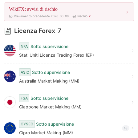
6
6
WikiFX: avvisi di rischio
7
7
Rilevamento precedente 2026-08-08
Rischio
2
8
8
Licenza Forex
7
9
9
Sotto supervisione
NFA
Stati Uniti Licenza Trading Forex (EP)
Sotto supervisione
ASIC
Australia Market Making (MM)
Sotto supervisione
FSA
Giappone Market Making (MM)
Sotto supervisione
CYSEC
18
Cipro Market Making (MM)