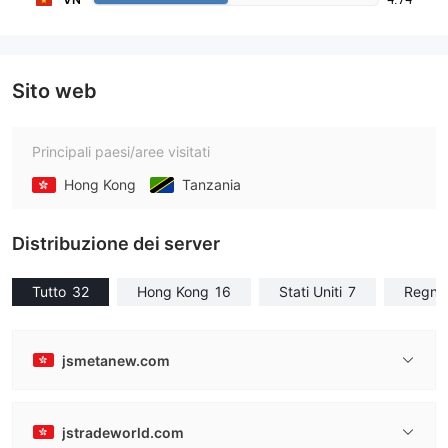
Sito web
Principali paesi/aree visitati
Hong Kong
Tanzania
Distribuzione dei server
Tutto
32
Hong Kong
16
Stati Uniti
7
Regno 
jsmetanew.com
jstradeworld.com