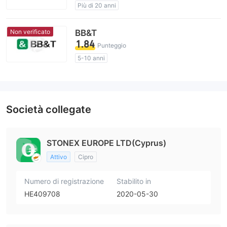
Più di 20 anni
Licenza di regolamentazione sospetta
Broker regionali
Alto rischio potenziale
Non verificato
BB&T
1.84
Punteggio
5-10 anni
Licenza di regolamentazione sospetta
Ambito dell' attività sospetto
Alto rischio potenziale
Società collegate
STONEX EUROPE LTD(Cyprus)
Attivo
Cipro
Numero di registrazione
Stabilito in
HE409708
2020-05-30