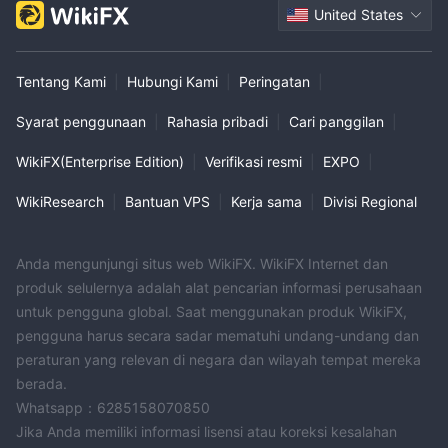
United States
Tentang Kami
|
Hubungi Kami
|
Peringatan
|
Syarat penggunaan
|
Rahasia pribadi
|
Cari panggilan
|
WikiFX(Enterprise Edition)
|
Verifikasi resmi
|
EXPO
|
WikiResearch
|
Bantuan VPS
|
Kerja sama
|
Divisi Regional
Anda mengunjungi situs web WikiFX. WikiFX Internet dan
produk selulernya adalah alat pencarian informasi perusahaan
untuk pengguna global. Saat menggunakan produk WikiFX,
pengguna harus secara sadar mematuhi undang-undang dan
peraturan yang relevan di negara dan wilayah tempat mereka
berada.
Whatsapp：6285158070850
Jika Anda memiliki informasi lisensi atau koreksi kesalahan