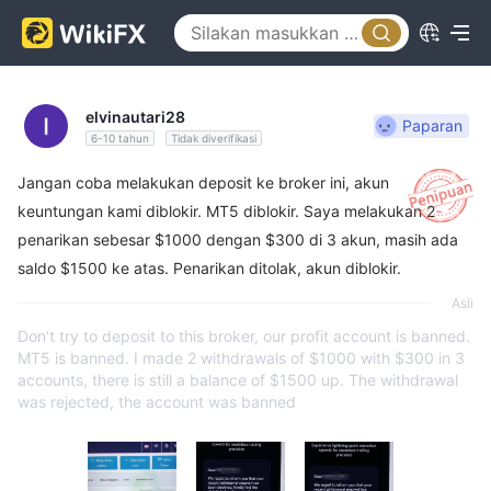
elvinautari28
Paparan
6-10 tahun
Tidak diverifikasi
Jangan coba melakukan deposit ke broker ini, akun
keuntungan kami diblokir. MT5 diblokir. Saya melakukan 2
penarikan sebesar $1000 dengan $300 di 3 akun, masih ada
saldo $1500 ke atas. Penarikan ditolak, akun diblokir.
Asli
Don't try to deposit to this broker, our profit account is banned.
MT5 is banned. I made 2 withdrawals of $1000 with $300 in 3
accounts, there is still a balance of $1500 up. The withdrawal
was rejected, the account was banned