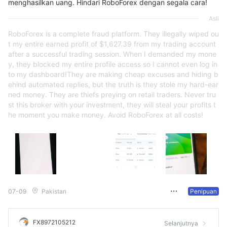
menghasilkan uang. Hindari RoboForex dengan segala cara!
Asli
RoboForex is a complete fraud platform. They illegally wiped ou
t my entire earned profit of $1,627.39 from my trading account
after a successful trading session. When I demanded my mone
y, they blocked my entire profile access so I cannot even log in
to my dashboard! ​They are making cheap excuses and hiding b
ehind automated replies, but the truth is they stole my hard-ear
ned money. They are thiefs preying on retail traders. Never tru
st this broker with your investment, they will steal your profits t
he moment you make money. Avoid RoboForex at all costs!
07-09
Pakistan
Penipuan
FX8972105212
Selanjutnya