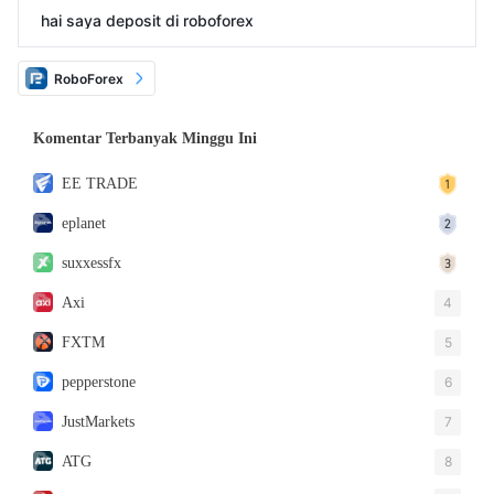
hai saya deposit di roboforex
RoboForex
Komentar Terbanyak Minggu Ini
EE TRADE
eplanet
suxxessfx
Axi
4
FXTM
5
pepperstone
6
JustMarkets
7
ATG
8